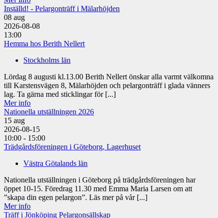
Inställd! - Pelargonträff i Mälarhöjden
08
aug
2026-08-08
13:00
Hemma hos Berith Nellert
Stockholms län
Lördag 8 augusti kl.13.00 Berith Nellert önskar alla varmt välkomna
till Karstensvägen 8, Mälarhöjden och pelargonträff i glada vänners
lag. Ta gärna med sticklingar för [...]
Mer info
Nationella utställningen 2026
15
aug
2026-08-15
10:00 - 15:00
Trädgårdsföreningen i Göteborg, Lagerhuset
Västra Götalands län
Nationella utställningen i Göteborg på trädgårdsföreningen har
öppet 10-15. Föredrag 11.30 med Emma Maria Larsen om att
”skapa din egen pelargon”. Läs mer på vår [...]
Mer info
Träff i Jönköping Pelargonsällskap