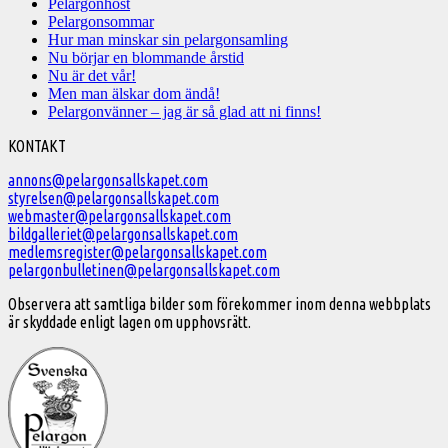
Pelargonhöst
Pelargonsommar
Hur man minskar sin pelargonsamling
Nu börjar en blommande årstid
Nu är det vår!
Men man älskar dom ändå!
Pelargonvänner – jag är så glad att ni finns!
Välkommen
KONTAKT
till
annons@pelargonsallskapet.com
styrelsen@pelargonsallskapet.com
Svenska
webmaster@pelargonsallskapet.com
Pelargonsällskapet
bildgalleriet@pelargonsallskapet.com
medlemsregister@pelargonsallskapet.com
pelargonbulletinen@pelargonsallskapet.com
Observera att samtliga bilder som förekommer inom denna webbplats
är skyddade enligt lagen om upphovsrätt.