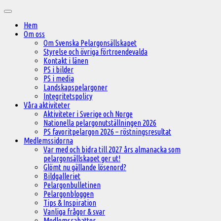
Hoppa
Huvudmeny
till
Hem
innehåll
Om oss
Om Svenska Pelargonsällskapet
Styrelse och övriga förtroendevalda
Kontakt i länen
PS i bilder
PS i media
Landskapspelargoner
Integritetspolicy
Våra aktiviteter
Aktiviteter i Sverige och Norge
Nationella pelargonutställningen 2026
PS favoritpelargon 2026 – röstningsresultat
Medlemssidorna
Var med och bidra till 2027 års almanacka som
pelargonsällskapet ger ut!
Glömt nu gällande lösenord?
Bildgalleriet
Pelargonbulletinen
Pelargonbloggen
Tips & Inspiration
Vanliga frågor & svar
Medlemsrabatter