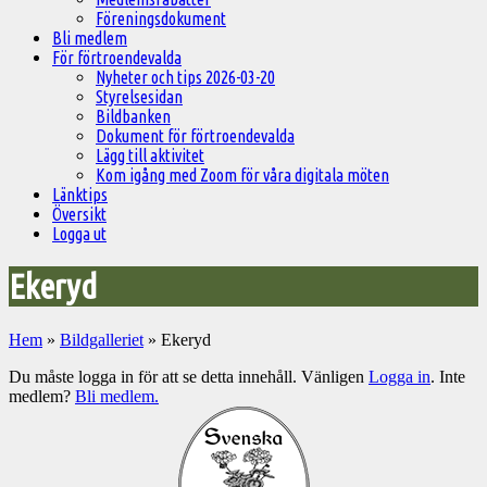
Föreningsdokument
Bli medlem
För förtroendevalda
Nyheter och tips 2026-03-20
Styrelsesidan
Bildbanken
Dokument för förtroendevalda
Lägg till aktivitet
Kom igång med Zoom för våra digitala möten
Länktips
Översikt
Logga ut
Ekeryd
Hem
»
Bildgalleriet
»
Ekeryd
Du måste logga in för att se detta innehåll. Vänligen
Logga in
. Inte
medlem?
Bli medlem.
Välkommen
till
Pelargonsällskapets