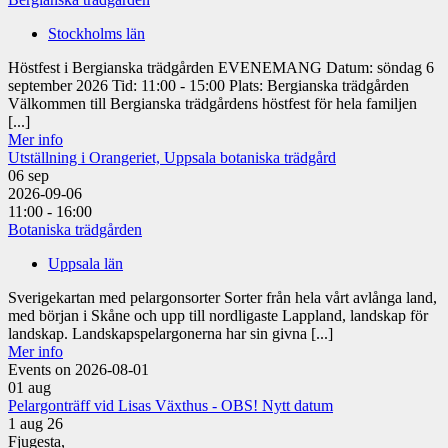
Stockholms län
Höstfest i Bergianska trädgården EVENEMANG Datum: söndag 6
september 2026 Tid: 11:00 - 15:00 Plats: Bergianska trädgården
Välkommen till Bergianska trädgårdens höstfest för hela familjen
[...]
Mer info
Utställning i Orangeriet, Uppsala botaniska trädgård
06
sep
2026-09-06
11:00 - 16:00
Botaniska trädgården
Uppsala län
Sverigekartan med pelargonsorter Sorter från hela vårt avlånga land,
med början i Skåne och upp till nordligaste Lappland, landskap för
landskap. Landskapspelargonerna har sin givna [...]
Mer info
Events on 2026-08-01
01
aug
Pelargonträff vid Lisas Växthus - OBS! Nytt datum
1 aug 26
Fjugesta,