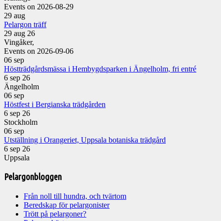
Events on 2026-08-29
29
aug
Pelargon träff
29 aug 26
Vingåker,
Events on 2026-09-06
06
sep
Höstträdgårdsmässa i Hembygdsparken i Ängelholm, fri entré
6 sep 26
Ängelholm
06
sep
Höstfest i Bergianska trädgården
6 sep 26
Stockholm
06
sep
Utställning i Orangeriet, Uppsala botaniska trädgård
6 sep 26
Uppsala
Pelargonbloggen
Från noll till hundra, och tvärtom
Beredskap för pelargonister
Trött på pelargoner?