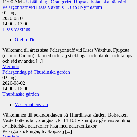
11:00 AM -
Utställning i Orangeriet, Uppsala botaniska trädgård
Pelargonträff vid Lisas Växthus - OBS! Nytt datum
01
aug
2026-08-01
14:00 - 17:00
Lisas Växthus
Örebro län
Välkomna till årets sista Pelargonträff vid Lisas Växthus, Fjugesta
(utanför Örebro). Ta med och sälj sticklingar och plantor och få tips
och råd av andra [...]
Mer info
Pelargondag på Thurdinska gården
02
aug
2026-08-02
14:00 - 16:00
Thurdinska gården
Västerbottens län
Välkommen till pelargondagen på Thurdinska gården, Bobacken,
Västerbottens län, 2 augusti, kl 14-16! Visning av gårdens samling
av historiska pelargoner Fika med pelargonkakor
Pelargonsticklingar, byt/köp/sälj [...]
Mer info