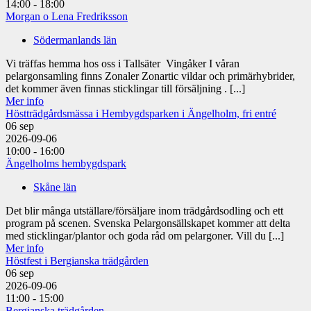
14:00 - 18:00
Morgan o Lena Fredriksson
Södermanlands län
Vi träffas hemma hos oss i Tallsäter Vingåker I våran
pelargonsamling finns Zonaler Zonartic vildar och primärhybrider,
det kommer även finnas sticklingar till försäljning . [...]
Mer info
Höstträdgårdsmässa i Hembygdsparken i Ängelholm, fri entré
06
sep
2026-09-06
10:00 - 16:00
Ängelholms hembygdspark
Skåne län
Det blir många utställare/försäljare inom trädgårdsodling och ett
program på scenen. Svenska Pelargonsällskapet kommer att delta
med sticklingar/plantor och goda råd om pelargoner. Vill du [...]
Mer info
Höstfest i Bergianska trädgården
06
sep
2026-09-06
11:00 - 15:00
Bergianska trädgården