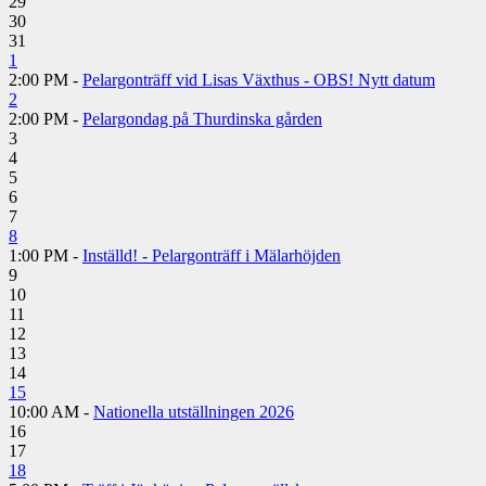
29
30
31
1
2:00 PM -
Pelargonträff vid Lisas Växthus - OBS! Nytt datum
2
2:00 PM -
Pelargondag på Thurdinska gården
3
4
5
6
7
8
1:00 PM -
Inställd! - Pelargonträff i Mälarhöjden
9
10
11
12
13
14
15
10:00 AM -
Nationella utställningen 2026
16
17
18