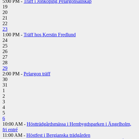
5:00 PM -
Träff i Jönköping Pelargonsällskap
19
20
21
22
23
1:00 PM -
Träff hos Kerstin Fredlund
24
25
26
27
28
29
2:00 PM -
Pelargon träff
30
31
1
2
3
4
5
6
10:00 AM -
Höstträdgårdsmässa i Hembygdsparken i Ängelholm,
fri entré
11:00 AM -
Höstfest i Bergianska trädgården