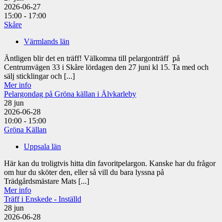
2026-06-27
15:00 - 17:00
Skåre
Värmlands län
Äntligen blir det en träff! Välkomna till pelargonträff på
Centrumvägen 33 i Skåre lördagen den 27 juni kl 15. Ta med och
sälj sticklingar och [...]
Mer info
Pelargondag på Gröna källan i Älvkarleby
28
jun
2026-06-28
10:00 - 15:00
Gröna Källan
Uppsala län
Här kan du troligtvis hitta din favoritpelargon. Kanske har du frågor
om hur du sköter den, eller så vill du bara lyssna på
Trädgårdsmästare Mats [...]
Mer info
Träff i Enskede - Inställd
28
jun
2026-06-28