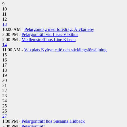
9
10
11
12
13
10:00 AM -
Pelargondag med föredrag, Älvkarleby
2:00 PM -
Pelargonträff vid Lisas Växthus
2:00 PM -
Medlemstreff hos Line Klasen
14
11:00 AM -
Växplats Nybyn café och sticklingsförsäljning
15
16
17
18
19
20
21
22
23
24
25
26
27
1:00 PM -
Pelargonträff hos Susanna Hidbäck
3:00 PM -
Pelargonträff