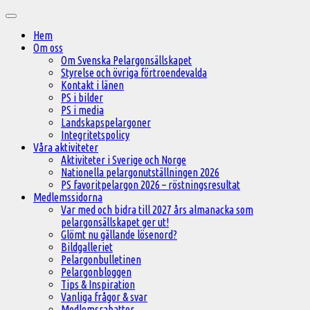
Hoppa
Huvudmeny
till
Hem
innehåll
Om oss
Om Svenska Pelargonsällskapet
Styrelse och övriga förtroendevalda
Kontakt i länen
PS i bilder
PS i media
Landskapspelargoner
Integritetspolicy
Våra aktiviteter
Aktiviteter i Sverige och Norge
Nationella pelargonutställningen 2026
PS favoritpelargon 2026 – röstningsresultat
Medlemssidorna
Var med och bidra till 2027 års almanacka som
pelargonsällskapet ger ut!
Glömt nu gällande lösenord?
Bildgalleriet
Pelargonbulletinen
Pelargonbloggen
Tips & Inspiration
Vanliga frågor & svar
Medlemsrabatter