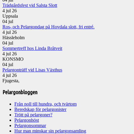
Trädgårdsfest vid Salsta Slott
4 jul 26
Uppsala
04
jul
Ros- och Pelargondag på Hovdala slott, fri entré.
4 jul 26
Hässleholm
04
jul
Sommertreff hos Linda Bråtveit
4 jul 26
KONSMO
04
jul
Pelargonträff vid Lisas Växthus
4 jul 26
Fjugesta,
Pelargonbloggen
Från noll till hundra, och tvärtom
Beredskap för pelargonister
Trött på pelargoner?
Pelargonhöst
Pelargonsommar
Hur man minskar sin pelargonsamling