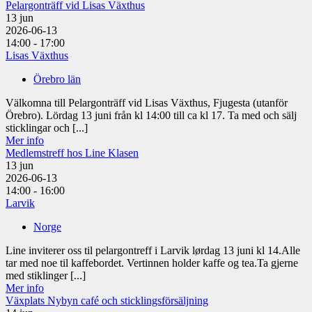
Pelargonträff vid Lisas Växthus
13
jun
2026-06-13
14:00 - 17:00
Lisas Växthus
Örebro län
Välkomna till Pelargonträff vid Lisas Växthus, Fjugesta (utanför
Örebro). Lördag 13 juni från kl 14:00 till ca kl 17. Ta med och sälj
sticklingar och [...]
Mer info
Medlemstreff hos Line Klasen
13
jun
2026-06-13
14:00 - 16:00
Larvik
Norge
Line inviterer oss til pelargontreff i Larvik lørdag 13 juni kl 14.Alle
tar med noe til kaffebordet. Vertinnen holder kaffe og tea.Ta gjerne
med stiklinger [...]
Mer info
Växplats Nybyn café och sticklingsförsäljning