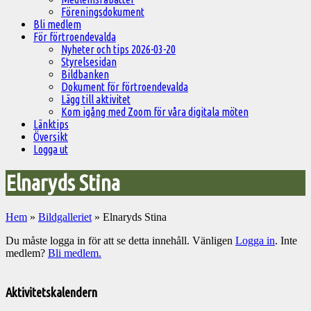
Föreningsdokument
Bli medlem
För förtroendevalda
Nyheter och tips 2026-03-20
Styrelsesidan
Bildbanken
Dokument för förtroendevalda
Lägg till aktivitet
Kom igång med Zoom för våra digitala möten
Länktips
Översikt
Logga ut
Elnaryds Stina
Hem
»
Bildgalleriet
»
Elnaryds Stina
Du måste logga in för att se detta innehåll. Vänligen
Logga in
. Inte
medlem?
Bli medlem.
Välkommen
till
Aktivitetskalendern
Pelargonsällskapets