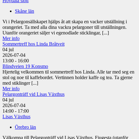
Hovdala slott
Skåne län
Vi i Pelargonsällskapet hjälps åt att skapa en vacker utställning i
orangeriet. Ta med alla dina vackra pelargoner till utställningen.
Utanför orangeriet säljer vi egenodlade sticklingar, [...]
Mer info
Sommertreff hos Linda Bråtveit
04
jul
2026-07-04
13:00 - 16:00
Blindveien 19 Konsmo
Hjertelig velkommen til sommertreff hos Linda. Alle tar med seg en
stol og noe til kaffebordet. Vertinnen holder kaffe og tea. Ta gjerne
med stiklinger [...]
Mer info
Pelargonträff vid Lisas Växthus
04
jul
2026-07-04
14:00 - 17:00
Lisas Växthus
Örebro län
Välkomna till Pelargonträff vid Lisas Växthus, Fjugesta (utanför