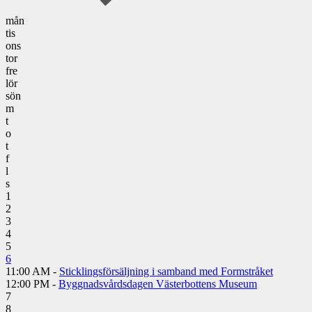
mån
tis
ons
tor
fre
lör
sön
m
t
o
t
f
l
s
1
2
3
4
5
6
11:00 AM -
Sticklingsförsäljning i samband med Formstråket
12:00 PM -
Byggnadsvårdsdagen Västerbottens Museum
7
8