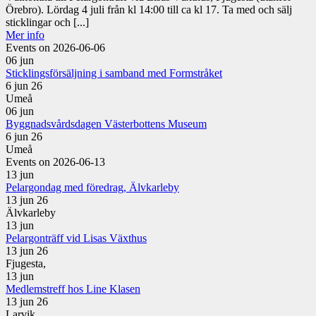
Örebro). Lördag 4 juli från kl 14:00 till ca kl 17. Ta med och sälj
sticklingar och [...]
Mer info
Events on 2026-06-06
06
jun
Sticklingsförsäljning i samband med Formstråket
6 jun 26
Umeå
06
jun
Byggnadsvårdsdagen Västerbottens Museum
6 jun 26
Umeå
Events on 2026-06-13
13
jun
Pelargondag med föredrag, Älvkarleby
13 jun 26
Älvkarleby
13
jun
Pelargonträff vid Lisas Växthus
13 jun 26
Fjugesta,
13
jun
Medlemstreff hos Line Klasen
13 jun 26
Larvik