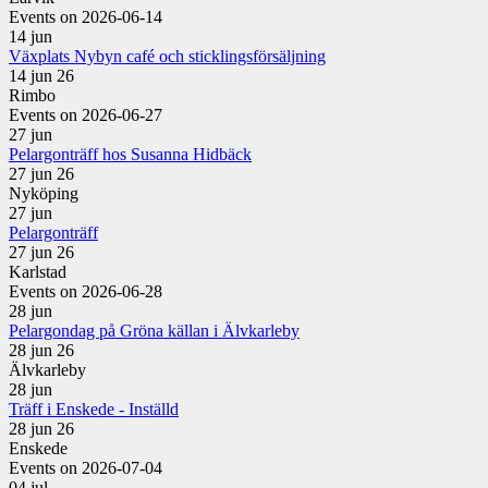
Events on 2026-06-14
14
jun
Växplats Nybyn café och sticklingsförsäljning
14 jun 26
Rimbo
Events on 2026-06-27
27
jun
Pelargonträff hos Susanna Hidbäck
27 jun 26
Nyköping
27
jun
Pelargonträff
27 jun 26
Karlstad
Events on 2026-06-28
28
jun
Pelargondag på Gröna källan i Älvkarleby
28 jun 26
Älvkarleby
28
jun
Träff i Enskede - Inställd
28 jun 26
Enskede
Events on 2026-07-04
04
jul