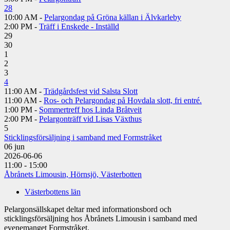
28
10:00 AM -
Pelargondag på Gröna källan i Älvkarleby
2:00 PM -
Träff i Enskede - Inställd
29
30
1
2
3
4
11:00 AM -
Trädgårdsfest vid Salsta Slott
11:00 AM -
Ros- och Pelargondag på Hovdala slott, fri entré.
1:00 PM -
Sommertreff hos Linda Bråtveit
2:00 PM -
Pelargonträff vid Lisas Växthus
5
Sticklingsförsäljning i samband med Formstråket
06
jun
2026-06-06
11:00 - 15:00
Åbrånets Limousin, Hörnsjö, Västerbotten
Västerbottens län
Pelargonsällskapet deltar med informationsbord och
sticklingsförsäljning hos Åbrånets Limousin i samband med
evenemanget Formstråket.