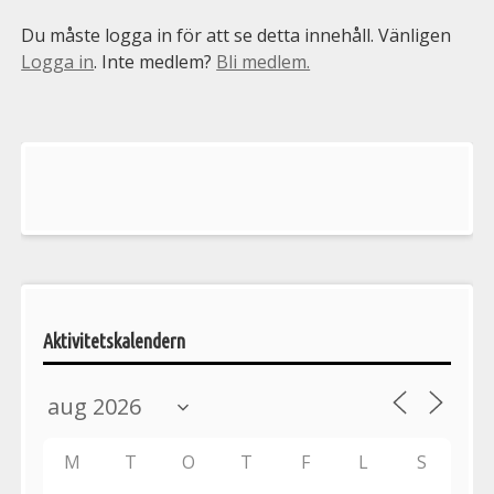
Du måste logga in för att se detta innehåll. Vänligen
Logga in
. Inte medlem?
Bli medlem.
Välkommen
till
Pelargonsällskapets
aktiviteter
Aktivitetskalendern
M
T
O
T
F
L
S