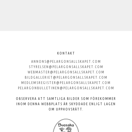
Välkommen
till
KONTAKT
ANNONS@PELARGONSALLSKAPET.COM
Svenska
STYRELSEN@PELARGONSALLSKAPET.COM
WEBMASTER@PELARGONSALLSKAPET.COM
Pelargonsällskapet
BILDGALLERIET@PELARGONSALLSKAPET.COM
MEDLEMSREGISTER@PELARGONSALLSKAPET.COM
PELARGONBULLETINEN@PELARGONSALLSKAPET.COM
OBSERVERA ATT SAMTLIGA BILDER SOM FÖREKOMMER
INOM DENNA WEBBPLATS ÄR SKYDDADE ENLIGT LAGEN
OM UPPHOVSRÄTT.