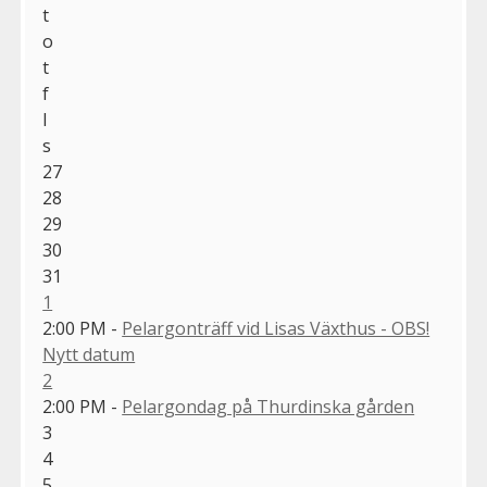
t
o
t
f
l
s
27
28
29
30
31
1
2:00 PM -
Pelargonträff vid Lisas Växthus - OBS!
Nytt datum
2
2:00 PM -
Pelargondag på Thurdinska gården
3
4
5