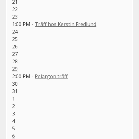
21
22
23
1:00 PM -
Träff hos Kerstin Fredlund
24
25
26
27
28
29
2:00 PM -
Pelargon träff
30
31
1
2
3
4
5
6