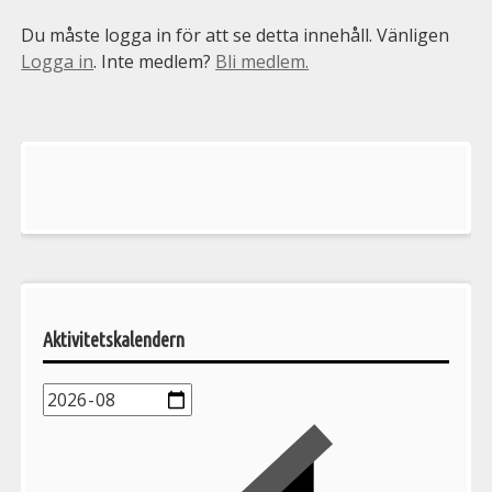
Du måste logga in för att se detta innehåll. Vänligen
Logga in
. Inte medlem?
Bli medlem.
Välkommen
till
Pelargonsällskapets
aktiviteter
Aktivitetskalendern