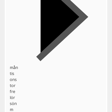
mån
tis
ons
tor
fre
lör
sön
m