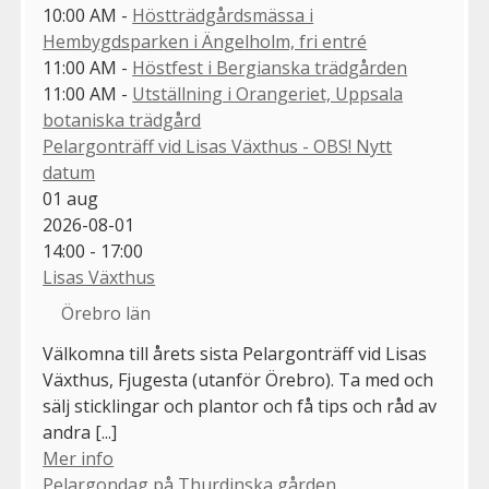
10:00 AM -
Höstträdgårdsmässa i
Hembygdsparken i Ängelholm, fri entré
11:00 AM -
Höstfest i Bergianska trädgården
11:00 AM -
Utställning i Orangeriet, Uppsala
botaniska trädgård
Pelargonträff vid Lisas Växthus - OBS! Nytt
datum
01
aug
2026-08-01
14:00 - 17:00
Lisas Växthus
Örebro län
Välkomna till årets sista Pelargonträff vid Lisas
Växthus, Fjugesta (utanför Örebro). Ta med och
sälj sticklingar och plantor och få tips och råd av
andra [...]
Mer info
Pelargondag på Thurdinska gården