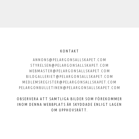
Välkommen
till
KONTAKT
ANNONS@PELARGONSALLSKAPET.COM
Svenska
STYRELSEN@PELARGONSALLSKAPET.COM
WEBMASTER@PELARGONSALLSKAPET.COM
Pelargonsällskapet
BILDGALLERIET@PELARGONSALLSKAPET.COM
MEDLEMSREGISTER@PELARGONSALLSKAPET.COM
PELARGONBULLETINEN@PELARGONSALLSKAPET.COM
OBSERVERA ATT SAMTLIGA BILDER SOM FÖREKOMMER
INOM DENNA WEBBPLATS ÄR SKYDDADE ENLIGT LAGEN
OM UPPHOVSRÄTT.