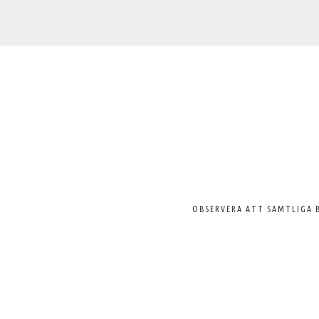
Välkommen
till
Svenska
Pelargonsällskapet
OBSERVERA ATT SAMTLIGA 