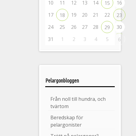
10
11
12
13
14
16
15
17
19
20
21
22
18
23
24
25
26
27
28
30
29
31
1
2
3
4
5
6
Pelargonbloggen
Från noll till hundra, och
tvärtom
Beredskap för
pelargonister