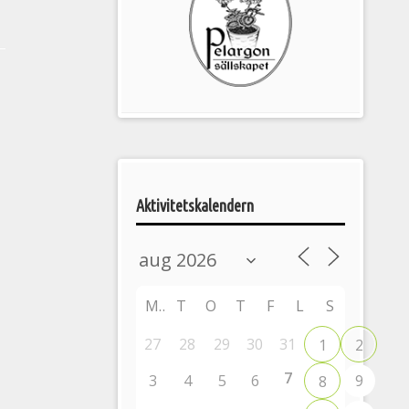
Pelargonsällskapets
aktiviteter
Aktivitetskalendern
M
T
O
T
F
L
S
27
28
29
30
31
1
2
7
3
4
5
6
9
8