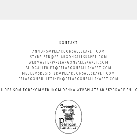
KONTAKT
ANNONS@PELARGONSALLSKAPET.COM
STYRELSEN@PELARGONSALLSKAPET.COM
WEBMASTER@PELARGONSALLSKAPET.COM
BILDGALLERIET@PELARGONSALLSKAPET.COM
MEDLEMSREGISTER@PELARGONSALLSKAPET.COM
PELARGONBULLETINEN@PELARGONSALLSKAPET.COM
BILDER SOM FÖREKOMMER INOM DENNA WEBBPLATS ÄR SKYDDADE ENLI