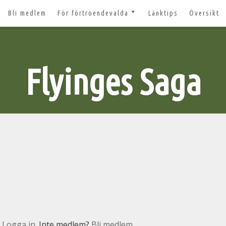
Bli medlem
För förtroendevalda
Länktips
Översikt
till 2027
Nyheter och tips 2026-03-20
m
Styrelsesidan
t ger ut!
Flyinges Saga
Bildbanken
 lösenord?
Dokument för
förtroendevalda
n
Lägg till aktivitet
Kom igång med Zoom för
n
våra digitala möten
svar
nt
n
Logga in
. Inte medlem?
Bli medlem.