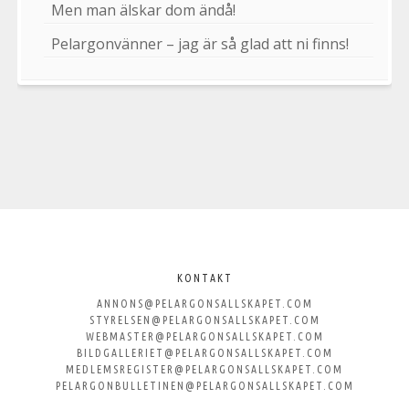
Men man älskar dom ändå!
Pelargonvänner – jag är så glad att ni finns!
Välkommen
till
KONTAKT
ANNONS@PELARGONSALLSKAPET.COM
Svenska
STYRELSEN@PELARGONSALLSKAPET.COM
WEBMASTER@PELARGONSALLSKAPET.COM
Pelargonsällskapet
BILDGALLERIET@PELARGONSALLSKAPET.COM
MEDLEMSREGISTER@PELARGONSALLSKAPET.COM
PELARGONBULLETINEN@PELARGONSALLSKAPET.COM