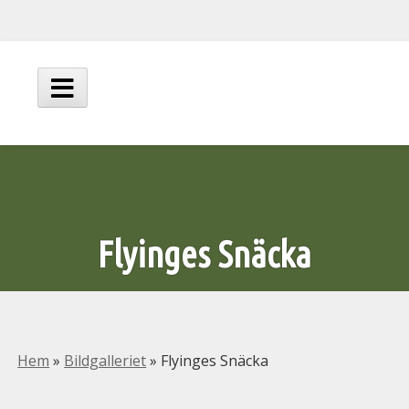
Hoppa
till
innehåll
Huvudmeny
Flyinges Snäcka
Hem
»
Bildgalleriet
»
Flyinges Snäcka