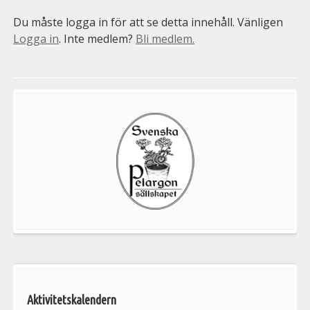
Du måste logga in för att se detta innehåll. Vänligen
Logga in
. Inte medlem?
Bli medlem.
Välkommen
till
Pelargonsällskapets
aktiviteter
Aktivitetskalendern