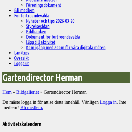
Föreningsdokument
Bli medlem
För förtroendevalda
Nyheter och tips 2026-03-20
Styrelsesidan
Bildbanken
Dokument för förtroendevalda
Lägg till aktivitet
Kom igång med Zoom för våra digitala möten
Länktips
Översikt
Logga ut
Gartendirector Herman
Hem
»
Bildgalleriet
»
Gartendirector Herman
Du måste logga in för att se detta innehåll. Vänligen
Logga in
. Inte
medlem?
Bli medlem.
Välkommen
till
Aktivitetskalendern
Pelargonsällskapets