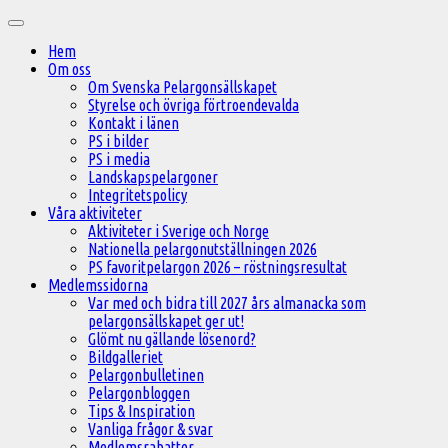
Hoppa
Huvudmeny
till
Hem
innehåll
Om oss
Om Svenska Pelargonsällskapet
Styrelse och övriga förtroendevalda
Kontakt i länen
PS i bilder
PS i media
Landskapspelargoner
Integritetspolicy
Våra aktiviteter
Aktiviteter i Sverige och Norge
Nationella pelargonutställningen 2026
PS favoritpelargon 2026 – röstningsresultat
Medlemssidorna
Var med och bidra till 2027 års almanacka som
pelargonsällskapet ger ut!
Glömt nu gällande lösenord?
Bildgalleriet
Pelargonbulletinen
Pelargonbloggen
Tips & Inspiration
Vanliga frågor & svar
Medlemsrabatter