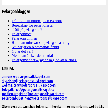
Pelargonbloggen
Från noll till hundra, och tvärtom
Beredskap för pelargonister
Trött på pelargoner?
Pelargonhöst
Pelargonsommar
Hur man minskar sin pelargonsamling
Nu börjar en blommande årstid
Nu är det vår!
Men man älskar dom ändå!
Pelargonvänner – jag är så glad att ni finns!
Välkommen
KONTAKT
till
annons@pelargonsallskapet.com
styrelsen@pelargonsallskapet.com
Svenska
webmaster@pelargonsallskapet.com
Pelargonsällskapet
bildgalleriet@pelargonsallskapet.com
medlemsregister@pelargonsallskapet.com
pelargonbulletinen@pelargonsallskapet.com
Observera att samtliga bilder som förekommer inom denna webbplats