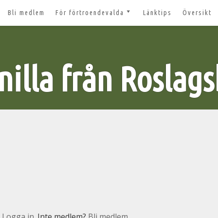
Bli medlem
För förtroendevalda
Länktips
Översikt
till 2027
Nyheter och tips 2026-03-20
m
Styrelsesidan
t ger ut!
nilla från Roslags
Bildbanken
 lösenord?
Dokument för
förtroendevalda
n
Lägg till aktivitet
Kom igång med Zoom för
n
våra digitala möten
svar
nt
n
Logga in
. Inte medlem?
Bli medlem.