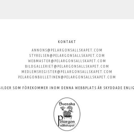
KONTAKT
ANNONS@PELARGONSALLSKAPET.COM
STYRELSEN@PELARGONSALLSKAPET.COM
WEBMASTER@PELARGONSALLSKAPET.COM
BILDGALLERIET@PELARGONSALLSKAPET.COM
MEDLEMSREGISTER@PELARGONSALLSKAPET.COM
PELARGONBULLETINEN@PELARGONSALLSKAPET.COM
BILDER SOM FÖREKOMMER INOM DENNA WEBBPLATS ÄR SKYDDADE ENLI