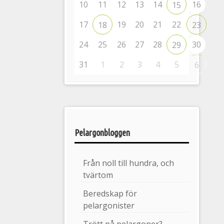
10
11
12
13
14
16
15
17
19
20
21
22
18
23
24
25
26
27
28
30
29
31
1
2
3
4
5
6
Pelargonbloggen
Från noll till hundra, och
tvärtom
Beredskap för
pelargonister