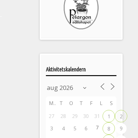
Pelargonsällskapets
aktiviteter
Aktivitetskalendern
M
T
O
T
F
L
S
27
28
29
30
31
1
2
7
3
4
5
6
9
8