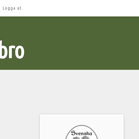
Logga ut
bro
Välkommen
till