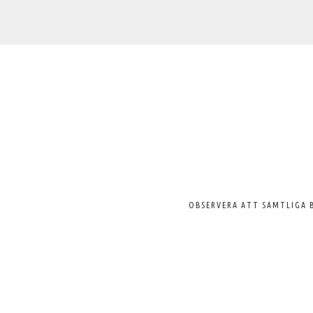
Välkommen
till
Svenska
Pelargonsällskapet
OBSERVERA ATT SAMTLIGA 