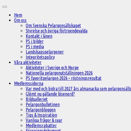
Hoppa
Huvudmeny
till
Hem
innehåll
Om oss
Om Svenska Pelargonsällskapet
Styrelse och övriga förtroendevalda
Kontakt i länen
PS i bilder
PS i media
Landskapspelargoner
Integritetspolicy
Våra aktiviteter
Aktiviteter i Sverige och Norge
Nationella pelargonutställningen 2026
PS favoritpelargon 2026 – röstningsresultat
Medlemssidorna
Var med och bidra till 2027 års almanacka som pelargonsälls
Glömt nu gällande lösenord?
Bildgalleriet
Pelargonbulletinen
Pelargonbloggen
Tips & Inspiration
Vanliga frågor & svar
Medlemsrabatter
Föreningsdokument