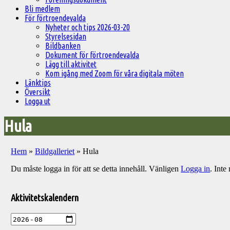
Bli medlem
För förtroendevalda
Nyheter och tips 2026-03-20
Styrelsesidan
Bildbanken
Dokument för förtroendevalda
Lägg till aktivitet
Kom igång med Zoom för våra digitala möten
Länktips
Översikt
Logga ut
Hula
Hem
»
Bildgalleriet
»
Hula
Du måste logga in för att se detta innehåll. Vänligen
Logga in
. Int
Välkommen
till
Aktivitetskalendern
Pelargonsällskapets
aktiviteter