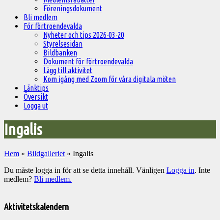
Föreningsdokument
Bli medlem
För förtroendevalda
Nyheter och tips 2026-03-20
Styrelsesidan
Bildbanken
Dokument för förtroendevalda
Lägg till aktivitet
Kom igång med Zoom för våra digitala möten
Länktips
Översikt
Logga ut
Ingalis
Hem
»
Bildgalleriet
»
Ingalis
Du måste logga in för att se detta innehåll. Vänligen
Logga in
. Inte
medlem?
Bli medlem.
Välkommen
till
Aktivitetskalendern
Pelargonsällskapets