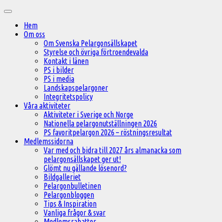
Hoppa
Huvudmeny
till
Hem
innehåll
Om oss
Om Svenska Pelargonsällskapet
Styrelse och övriga förtroendevalda
Kontakt i länen
PS i bilder
PS i media
Landskapspelargoner
Integritetspolicy
Våra aktiviteter
Aktiviteter i Sverige och Norge
Nationella pelargonutställningen 2026
PS favoritpelargon 2026 – röstningsresultat
Medlemssidorna
Var med och bidra till 2027 års almanacka som
pelargonsällskapet ger ut!
Glömt nu gällande lösenord?
Bildgalleriet
Pelargonbulletinen
Pelargonbloggen
Tips & Inspiration
Vanliga frågor & svar
Medlemsrabatter