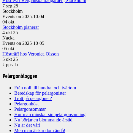
Höstfest i Bergianska trädgården, Stockholm
7 sep 25
Stockholm
Events on 2025-10-04
04
okt
Stockholm planerar
4 okt 25
Nacka
Events on 2025-10-05
05
okt
Höstträff hos Veronica Olsson
5 okt 25
Uppsala
Pelargonbloggen
Från noll till hundra, och tvärtom
Beredskap för pelargonister
Trött på pelargoner?
Pelargonhöst
Pelargonsommar
Hur man minskar sin pelargonsamling
Nu börjar en blommande årstid
Nu är det vår!
Men man älskar dom ändå!