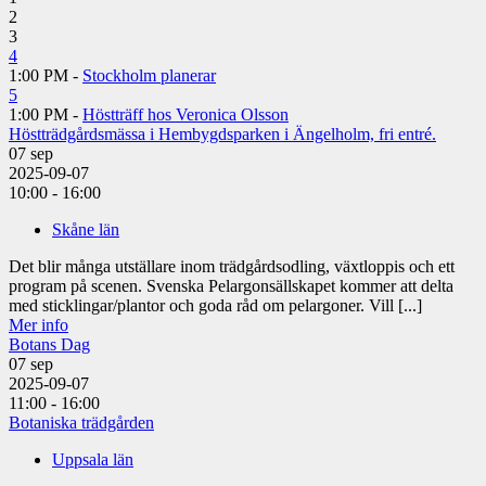
2
3
4
1:00 PM -
Stockholm planerar
5
1:00 PM -
Höstträff hos Veronica Olsson
Höstträdgårdsmässa i Hembygdsparken i Ängelholm, fri entré.
07
sep
2025-09-07
10:00 - 16:00
Skåne län
Det blir många utställare inom trädgårdsodling, växtloppis och ett
program på scenen. Svenska Pelargonsällskapet kommer att delta
med sticklingar/plantor och goda råd om pelargoner. Vill [...]
Mer info
Botans Dag
07
sep
2025-09-07
11:00 - 16:00
Botaniska trädgården
Uppsala län