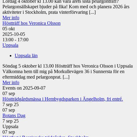
Lördag 4 oktober kl 13.00 kan vara årets sista pelargonträff?
Pelargonsällskapet bjuder på fika! Kom med och planera 2026 års
aktiviteter i Stockholm, prata vinterförvaring [...]
Mer info
Höstträff hos Veronica Olsson
05
okt
2025-10-05
13:00 - 17:00
Uppsala
Uppsala län
Söndag 5 oktober kl 13.00 Höstträff hos Veronica Olsson i Uppsala
Välkomna hem till mig på Morkullevägen 36 i Sunnersta för en
eftermiddag med pelargonprat. [...]
Mer info
Events on 2025-09-07
07
sep
Höstträdgårdsmässa i Hembygdsparken i Ängelholm, fri entré.
7 sep 25
07
sep
Botans Dag
7 sep 25
Uppsala
07
sep