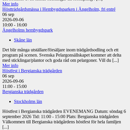
Mer info
Höstträdgårdsmässa i Hembygdsparken i Ängelholm, fri entré
06
sep
2026-09-06
10:00 - 16:00
Ängelholms hembygdspark
Skåne län
Det blir många utställare/försäljare inom trädgårdsodling och ett
program på scenen. Svenska Pelargonsällskapet kommer att delta
med sticklingar/plantor och goda råd om pelargoner. Vill du [...]
Mer info
Höstfest i Bergianska trädgården
06
sep
2026-09-06
11:00 - 15:00
Bergianska trädgården
Stockholms län
Höstfest i Bergianska trädgården EVENEMANG Datum: söndag 6
september 2026 Tid: 11:00 - 15:00 Plats: Bergianska trädgården
Välkommen till Bergianska trädgårdens höstfest för hela familjen
[...]