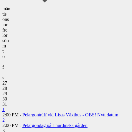
mån
tis
ons
tor
fre
lör
sön
m
t
o
t
f
l
s
27
28
29
30
31
1
2:00 PM -
Pelargonträff vid Lisas Växthus - OBS! Nytt datum
2
2:00 PM -
Pelargondag på Thurdinska gården
3