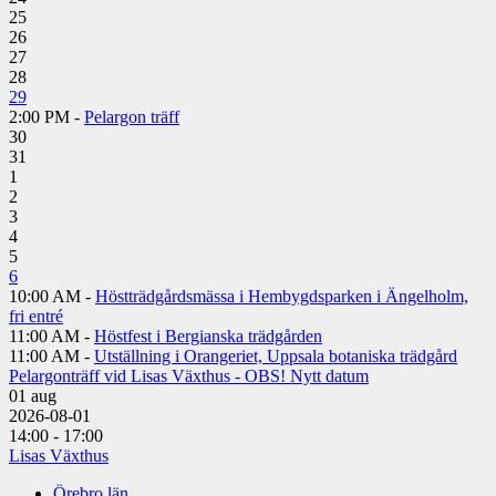
25
26
27
28
29
2:00 PM -
Pelargon träff
30
31
1
2
3
4
5
6
10:00 AM -
Höstträdgårdsmässa i Hembygdsparken i Ängelholm,
fri entré
11:00 AM -
Höstfest i Bergianska trädgården
11:00 AM -
Utställning i Orangeriet, Uppsala botaniska trädgård
Pelargonträff vid Lisas Växthus - OBS! Nytt datum
01
aug
2026-08-01
14:00 - 17:00
Lisas Växthus
Örebro län