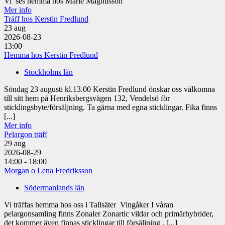
Vi ses hemma hos Marie Magnusson
Mer info
Träff hos Kerstin Fredlund
23
aug
2026-08-23
13:00
Hemma hos Kerstin Fredlund
Stockholms län
Söndag 23 augusti kl.13.00 Kerstin Fredlund önskar oss välkomna
till sitt hem på Henriksbergsvägen 132, Vendelsö för
sticklingsbyte/försäljning. Ta gärna med egna sticklingar. Fika finns
[...]
Mer info
Pelargon träff
29
aug
2026-08-29
14:00 - 18:00
Morgan o Lena Fredriksson
Södermanlands län
Vi träffas hemma hos oss i Tallsäter Vingåker I våran
pelargonsamling finns Zonaler Zonartic vildar och primärhybrider,
det kommer även finnas sticklingar till försäljning . [...]