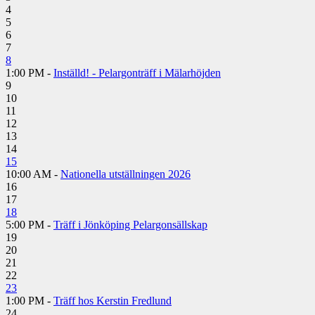
4
5
6
7
8
1:00 PM -
Inställd! - Pelargonträff i Mälarhöjden
9
10
11
12
13
14
15
10:00 AM -
Nationella utställningen 2026
16
17
18
5:00 PM -
Träff i Jönköping Pelargonsällskap
19
20
21
22
23
1:00 PM -
Träff hos Kerstin Fredlund
24