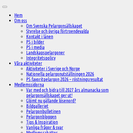
Hoppa
Huvudmeny
till
Hem
innehåll
Om oss
Om Svenska Pelargonsällskapet
Styrelse och övriga förtroendevalda
Kontakt i länen
PS i bilder
PS i media
Landskapspelargoner
Integritetspolicy
Våra aktiviteter
Aktiviteter i Sverige och Norge
Nationella pelargonutställningen 2026
PS favoritpelargon 2026 – röstningsresultat
Medlemssidorna
Var med och bidra till 2027 års almanacka som
pelargonsällskapet ger ut!
Glömt nu gällande lösenord?
Bildgalleriet
Pelargonbulletinen
Pelargonbloggen
Tips & Inspiration
Vanliga frågor & svar
Medlemsrabatter