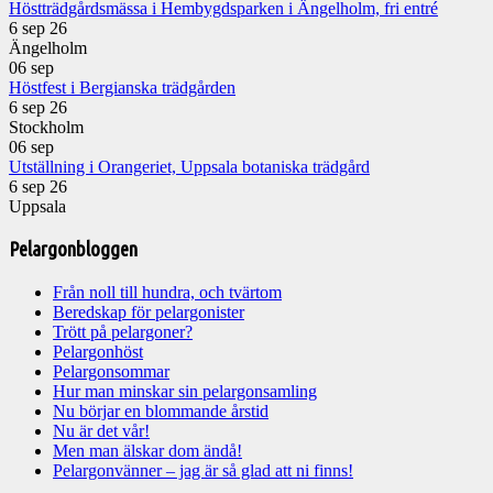
Höstträdgårdsmässa i Hembygdsparken i Ängelholm, fri entré
6 sep 26
Ängelholm
06
sep
Höstfest i Bergianska trädgården
6 sep 26
Stockholm
06
sep
Utställning i Orangeriet, Uppsala botaniska trädgård
6 sep 26
Uppsala
Pelargonbloggen
Från noll till hundra, och tvärtom
Beredskap för pelargonister
Trött på pelargoner?
Pelargonhöst
Pelargonsommar
Hur man minskar sin pelargonsamling
Nu börjar en blommande årstid
Nu är det vår!
Men man älskar dom ändå!
Pelargonvänner – jag är så glad att ni finns!