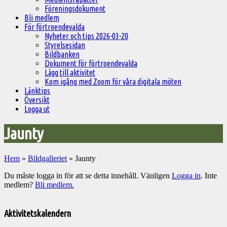
Föreningsdokument
Bli medlem
För förtroendevalda
Nyheter och tips 2026-03-20
Styrelsesidan
Bildbanken
Dokument för förtroendevalda
Lägg till aktivitet
Kom igång med Zoom för våra digitala möten
Länktips
Översikt
Logga ut
Jaunty
Hem
»
Bildgalleriet
»
Jaunty
Du måste logga in för att se detta innehåll. Vänligen
Logga in
. Inte
medlem?
Bli medlem.
Välkommen
till
Aktivitetskalendern
Pelargonsällskapets