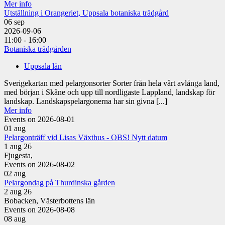
Mer info
Utställning i Orangeriet, Uppsala botaniska trädgård
06
sep
2026-09-06
11:00 - 16:00
Botaniska trädgården
Uppsala län
Sverigekartan med pelargonsorter Sorter från hela vårt avlånga land,
med början i Skåne och upp till nordligaste Lappland, landskap för
landskap. Landskapspelargonerna har sin givna [...]
Mer info
Events on 2026-08-01
01
aug
Pelargonträff vid Lisas Växthus - OBS! Nytt datum
1 aug 26
Fjugesta,
Events on 2026-08-02
02
aug
Pelargondag på Thurdinska gården
2 aug 26
Bobacken, Västerbottens län
Events on 2026-08-08
08
aug