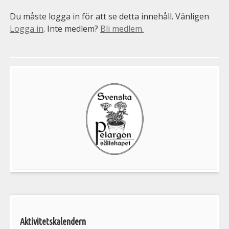
Du måste logga in för att se detta innehåll. Vänligen
Logga in
. Inte medlem?
Bli medlem.
Välkommen
till
Pelargonsällskapets
aktiviteter
Aktivitetskalendern