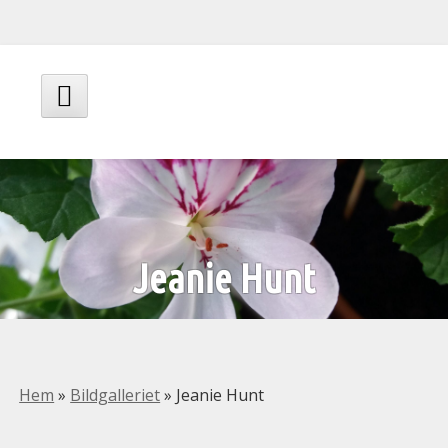
Hoppa
till
innehåll
Huvudmeny
Jeanie Hunt
Hem
»
Bildgalleriet
»
Jeanie Hunt