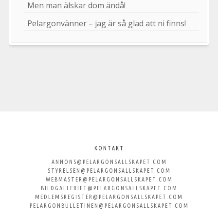
Men man älskar dom ändå!
Pelargonvänner – jag är så glad att ni finns!
Välkommen
till
KONTAKT
ANNONS@PELARGONSALLSKAPET.COM
Svenska
STYRELSEN@PELARGONSALLSKAPET.COM
WEBMASTER@PELARGONSALLSKAPET.COM
Pelargonsällskapet
BILDGALLERIET@PELARGONSALLSKAPET.COM
MEDLEMSREGISTER@PELARGONSALLSKAPET.COM
PELARGONBULLETINEN@PELARGONSALLSKAPET.COM