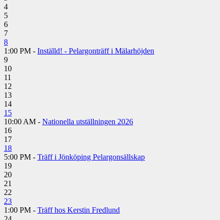
4
5
6
7
8
1:00 PM -
Inställd! - Pelargonträff i Mälarhöjden
9
10
11
12
13
14
15
10:00 AM -
Nationella utställningen 2026
16
17
18
5:00 PM -
Träff i Jönköping Pelargonsällskap
19
20
21
22
23
1:00 PM -
Träff hos Kerstin Fredlund
24