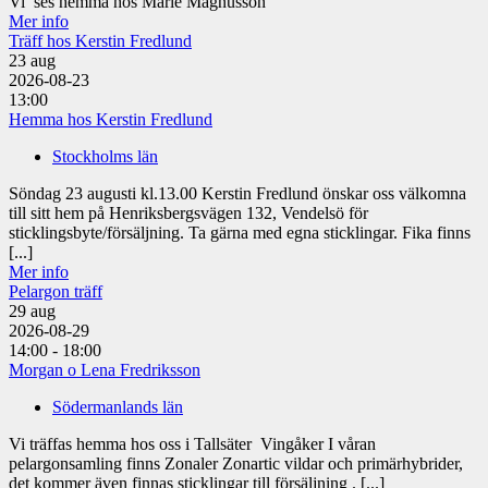
Vi ses hemma hos Marie Magnusson
Mer info
Träff hos Kerstin Fredlund
23
aug
2026-08-23
13:00
Hemma hos Kerstin Fredlund
Stockholms län
Söndag 23 augusti kl.13.00 Kerstin Fredlund önskar oss välkomna
till sitt hem på Henriksbergsvägen 132, Vendelsö för
sticklingsbyte/försäljning. Ta gärna med egna sticklingar. Fika finns
[...]
Mer info
Pelargon träff
29
aug
2026-08-29
14:00 - 18:00
Morgan o Lena Fredriksson
Södermanlands län
Vi träffas hemma hos oss i Tallsäter Vingåker I våran
pelargonsamling finns Zonaler Zonartic vildar och primärhybrider,
det kommer även finnas sticklingar till försäljning . [...]