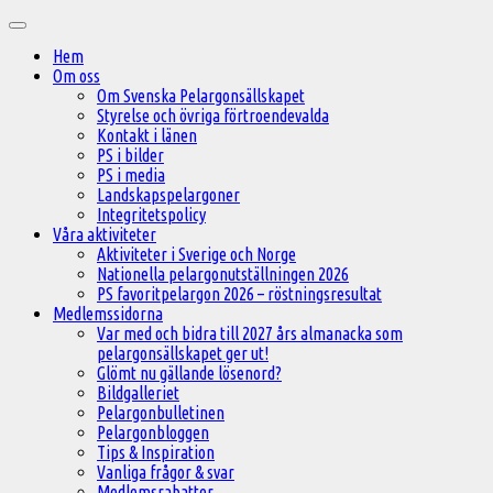
Hoppa
Huvudmeny
till
Hem
innehåll
Om oss
Om Svenska Pelargonsällskapet
Styrelse och övriga förtroendevalda
Kontakt i länen
PS i bilder
PS i media
Landskapspelargoner
Integritetspolicy
Våra aktiviteter
Aktiviteter i Sverige och Norge
Nationella pelargonutställningen 2026
PS favoritpelargon 2026 – röstningsresultat
Medlemssidorna
Var med och bidra till 2027 års almanacka som
pelargonsällskapet ger ut!
Glömt nu gällande lösenord?
Bildgalleriet
Pelargonbulletinen
Pelargonbloggen
Tips & Inspiration
Vanliga frågor & svar
Medlemsrabatter