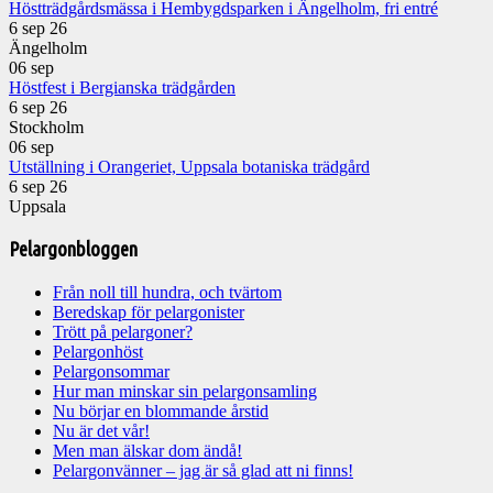
Höstträdgårdsmässa i Hembygdsparken i Ängelholm, fri entré
6 sep 26
Ängelholm
06
sep
Höstfest i Bergianska trädgården
6 sep 26
Stockholm
06
sep
Utställning i Orangeriet, Uppsala botaniska trädgård
6 sep 26
Uppsala
Pelargonbloggen
Från noll till hundra, och tvärtom
Beredskap för pelargonister
Trött på pelargoner?
Pelargonhöst
Pelargonsommar
Hur man minskar sin pelargonsamling
Nu börjar en blommande årstid
Nu är det vår!
Men man älskar dom ändå!
Pelargonvänner – jag är så glad att ni finns!