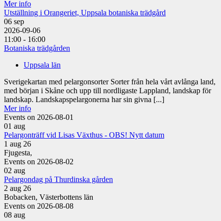
Mer info
Utställning i Orangeriet, Uppsala botaniska trädgård
06
sep
2026-09-06
11:00 - 16:00
Botaniska trädgården
Uppsala län
Sverigekartan med pelargonsorter Sorter från hela vårt avlånga land,
med början i Skåne och upp till nordligaste Lappland, landskap för
landskap. Landskapspelargonerna har sin givna [...]
Mer info
Events on 2026-08-01
01
aug
Pelargonträff vid Lisas Växthus - OBS! Nytt datum
1 aug 26
Fjugesta,
Events on 2026-08-02
02
aug
Pelargondag på Thurdinska gården
2 aug 26
Bobacken, Västerbottens län
Events on 2026-08-08
08
aug