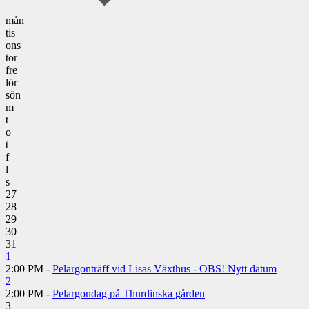
mån
tis
ons
tor
fre
lör
sön
m
t
o
t
f
l
s
27
28
29
30
31
1
2:00 PM -
Pelargonträff vid Lisas Växthus - OBS! Nytt datum
2
2:00 PM -
Pelargondag på Thurdinska gården
3