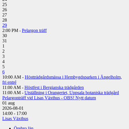
25
26
27
28
29
2:00 PM -
Pelargon träff
30
31
1
2
3
4
5
6
10:00 AM -
Höstträdgårdsmässa i Hembygdsparken i Ängelholm,
fri entré
11:00 AM -
Höstfest i Bergianska trädgården
11:00 AM -
Utställning i Orangeriet, Uppsala botaniska trädgård
Pelargonträff vid Lisas Växthus - OBS! Nytt datum
01
aug
2026-08-01
14:00 - 17:00
Lisas Växthus
Örebro län