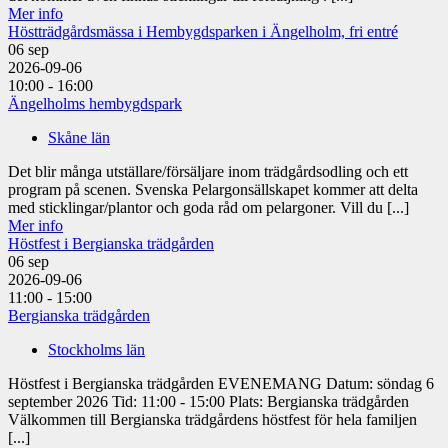
Mer info
Höstträdgårdsmässa i Hembygdsparken i Ängelholm, fri entré
06
sep
2026-09-06
10:00 - 16:00
Ängelholms hembygdspark
Skåne län
Det blir många utställare/försäljare inom trädgårdsodling och ett
program på scenen. Svenska Pelargonsällskapet kommer att delta
med sticklingar/plantor och goda råd om pelargoner. Vill du [...]
Mer info
Höstfest i Bergianska trädgården
06
sep
2026-09-06
11:00 - 15:00
Bergianska trädgården
Stockholms län
Höstfest i Bergianska trädgården EVENEMANG Datum: söndag 6
september 2026 Tid: 11:00 - 15:00 Plats: Bergianska trädgården
Välkommen till Bergianska trädgårdens höstfest för hela familjen
[...]