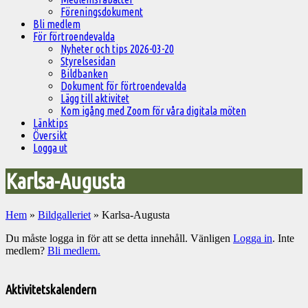
Föreningsdokument
Bli medlem
För förtroendevalda
Nyheter och tips 2026-03-20
Styrelsesidan
Bildbanken
Dokument för förtroendevalda
Lägg till aktivitet
Kom igång med Zoom för våra digitala möten
Länktips
Översikt
Logga ut
Karlsa-Augusta
Hem
»
Bildgalleriet
»
Karlsa-Augusta
Du måste logga in för att se detta innehåll. Vänligen
Logga in
. Inte
medlem?
Bli medlem.
Välkommen
till
Aktivitetskalendern
Pelargonsällskapets