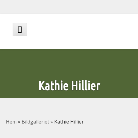
Hoppa
till
innehåll
Huvudmeny
Kathie Hillier
Hem
»
Bildgalleriet
»
Kathie Hillier