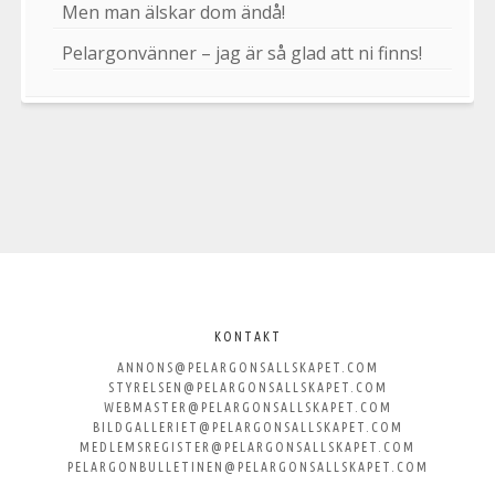
Men man älskar dom ändå!
Pelargonvänner – jag är så glad att ni finns!
Välkommen
till
KONTAKT
ANNONS@PELARGONSALLSKAPET.COM
Svenska
STYRELSEN@PELARGONSALLSKAPET.COM
WEBMASTER@PELARGONSALLSKAPET.COM
Pelargonsällskapet
BILDGALLERIET@PELARGONSALLSKAPET.COM
MEDLEMSREGISTER@PELARGONSALLSKAPET.COM
PELARGONBULLETINEN@PELARGONSALLSKAPET.COM