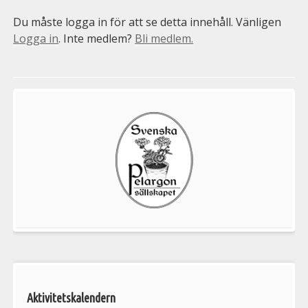
Du måste logga in för att se detta innehåll. Vänligen
Logga in
. Inte medlem?
Bli medlem.
Välkommen
till
Pelargonsällskapets
aktiviteter
Aktivitetskalendern