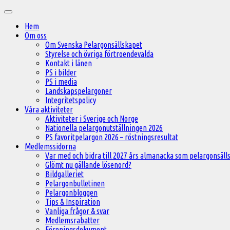
Hoppa
Huvudmeny
till
Hem
innehåll
Om oss
Om Svenska Pelargonsällskapet
Styrelse och övriga förtroendevalda
Kontakt i länen
PS i bilder
PS i media
Landskapspelargoner
Integritetspolicy
Våra aktiviteter
Aktiviteter i Sverige och Norge
Nationella pelargonutställningen 2026
PS favoritpelargon 2026 – röstningsresultat
Medlemssidorna
Var med och bidra till 2027 års almanacka som pelargonsälls
Glömt nu gällande lösenord?
Bildgalleriet
Pelargonbulletinen
Pelargonbloggen
Tips & Inspiration
Vanliga frågor & svar
Medlemsrabatter
Föreningsdokument