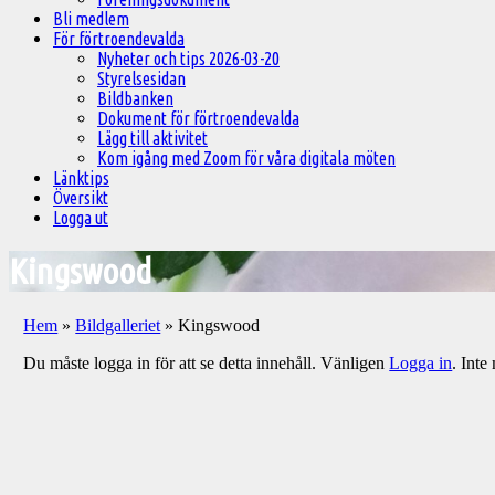
Bli medlem
För förtroendevalda
Nyheter och tips 2026-03-20
Styrelsesidan
Bildbanken
Dokument för förtroendevalda
Lägg till aktivitet
Kom igång med Zoom för våra digitala möten
Länktips
Översikt
Logga ut
Kingswood
Hem
»
Bildgalleriet
»
Kingswood
Du måste logga in för att se detta innehåll. Vänligen
Logga in
. Int
Välkommen
till
Pelargonsällskapets
aktiviteter