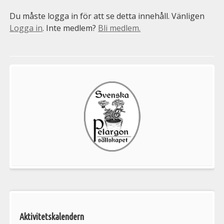
Du måste logga in för att se detta innehåll. Vänligen
Logga in
. Inte medlem?
Bli medlem.
Välkommen
till
Pelargonsällskapets
aktiviteter
Aktivitetskalendern