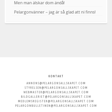
Men man älskar dom ändå!
Pelargonvänner – jag är så glad att ni finns!
Välkommen
till
KONTAKT
ANNONS@PELARGONSALLSKAPET.COM
Svenska
STYRELSEN@PELARGONSALLSKAPET.COM
WEBMASTER@PELARGONSALLSKAPET.COM
Pelargonsällskapet
BILDGALLERIET@PELARGONSALLSKAPET.COM
MEDLEMSREGISTER@PELARGONSALLSKAPET.COM
PELARGONBULLETINEN@PELARGONSALLSKAPET.COM