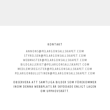
Välkommen
till
KONTAKT
ANNONS@PELARGONSALLSKAPET.COM
Svenska
STYRELSEN@PELARGONSALLSKAPET.COM
WEBMASTER@PELARGONSALLSKAPET.COM
Pelargonsällskapet
BILDGALLERIET@PELARGONSALLSKAPET.COM
MEDLEMSREGISTER@PELARGONSALLSKAPET.COM
PELARGONBULLETINEN@PELARGONSALLSKAPET.COM
OBSERVERA ATT SAMTLIGA BILDER SOM FÖREKOMMER
INOM DENNA WEBBPLATS ÄR SKYDDADE ENLIGT LAGEN
OM UPPHOVSRÄTT.