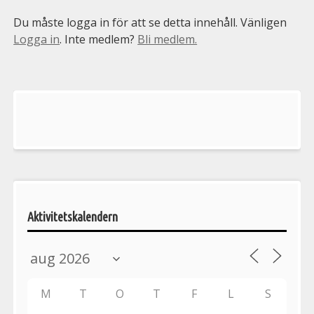
Du måste logga in för att se detta innehåll. Vänligen
Logga in
. Inte medlem?
Bli medlem.
Välkommen
till
Pelargonsällskapets
aktiviteter
Aktivitetskalendern
M
T
O
T
F
L
S