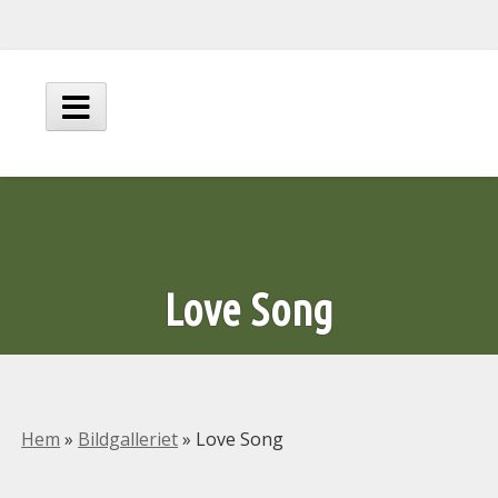
Hoppa
till
innehåll
Huvudmeny
Love Song
Hem
»
Bildgalleriet
»
Love Song