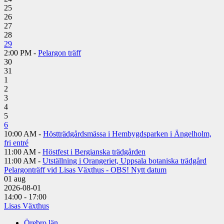
25
26
27
28
29
2:00 PM -
Pelargon träff
30
31
1
2
3
4
5
6
10:00 AM -
Höstträdgårdsmässa i Hembygdsparken i Ängelholm,
fri entré
11:00 AM -
Höstfest i Bergianska trädgården
11:00 AM -
Utställning i Orangeriet, Uppsala botaniska trädgård
Pelargonträff vid Lisas Växthus - OBS! Nytt datum
01
aug
2026-08-01
14:00 - 17:00
Lisas Växthus
Örebro län