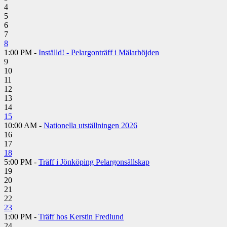
4
5
6
7
8
1:00 PM -
Inställd! - Pelargonträff i Mälarhöjden
9
10
11
12
13
14
15
10:00 AM -
Nationella utställningen 2026
16
17
18
5:00 PM -
Träff i Jönköping Pelargonsällskap
19
20
21
22
23
1:00 PM -
Träff hos Kerstin Fredlund
24