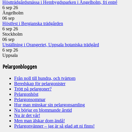
Höstträdgårdsmässa i Hembygdsparken i Ängelholm, fri entré
6 sep 26
Ängelholm
06
sep
Höstfest i Bergianska trädgården
6 sep 26
Stockholm
06
sep
Utställning i Orangeriet, Uppsala botaniska trädgård
6 sep 26
Uppsala
Pelargonbloggen
Från noll till hundra, och tvärtom
Beredskap för pelargonister
Trött på pelargoner?
Pelargonhöst
Pelargonsommar
Hur man minskar sin pelargonsamling
Nu börjar en blommande årstid
Nu är det vår!
Men man älskar dom ändå!
Pelargonvänner – jag är så glad att ni finns!