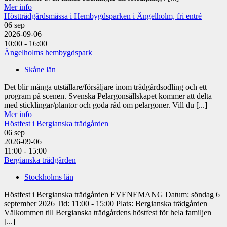
Mer info
Höstträdgårdsmässa i Hembygdsparken i Ängelholm, fri entré
06
sep
2026-09-06
10:00 - 16:00
Ängelholms hembygdspark
Skåne län
Det blir många utställare/försäljare inom trädgårdsodling och ett
program på scenen. Svenska Pelargonsällskapet kommer att delta
med sticklingar/plantor och goda råd om pelargoner. Vill du [...]
Mer info
Höstfest i Bergianska trädgården
06
sep
2026-09-06
11:00 - 15:00
Bergianska trädgården
Stockholms län
Höstfest i Bergianska trädgården EVENEMANG Datum: söndag 6
september 2026 Tid: 11:00 - 15:00 Plats: Bergianska trädgården
Välkommen till Bergianska trädgårdens höstfest för hela familjen
[...]