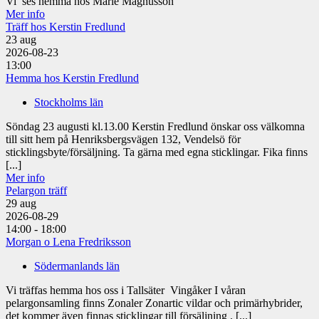
Vi ses hemma hos Marie Magnusson
Mer info
Träff hos Kerstin Fredlund
23
aug
2026-08-23
13:00
Hemma hos Kerstin Fredlund
Stockholms län
Söndag 23 augusti kl.13.00 Kerstin Fredlund önskar oss välkomna
till sitt hem på Henriksbergsvägen 132, Vendelsö för
sticklingsbyte/försäljning. Ta gärna med egna sticklingar. Fika finns
[...]
Mer info
Pelargon träff
29
aug
2026-08-29
14:00 - 18:00
Morgan o Lena Fredriksson
Södermanlands län
Vi träffas hemma hos oss i Tallsäter Vingåker I våran
pelargonsamling finns Zonaler Zonartic vildar och primärhybrider,
det kommer även finnas sticklingar till försäljning . [...]