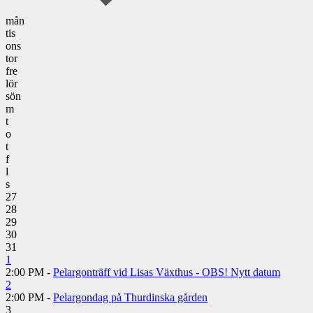
mån
tis
ons
tor
fre
lör
sön
m
t
o
t
f
l
s
27
28
29
30
31
1
2:00 PM -
Pelargonträff vid Lisas Växthus - OBS! Nytt datum
2
2:00 PM -
Pelargondag på Thurdinska gården
3