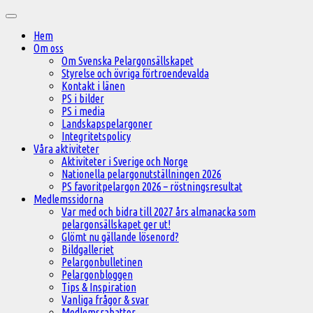
Hoppa
Huvudmeny
till
Hem
innehåll
Om oss
Om Svenska Pelargonsällskapet
Styrelse och övriga förtroendevalda
Kontakt i länen
PS i bilder
PS i media
Landskapspelargoner
Integritetspolicy
Våra aktiviteter
Aktiviteter i Sverige och Norge
Nationella pelargonutställningen 2026
PS favoritpelargon 2026 – röstningsresultat
Medlemssidorna
Var med och bidra till 2027 års almanacka som
pelargonsällskapet ger ut!
Glömt nu gällande lösenord?
Bildgalleriet
Pelargonbulletinen
Pelargonbloggen
Tips & Inspiration
Vanliga frågor & svar
Medlemsrabatter