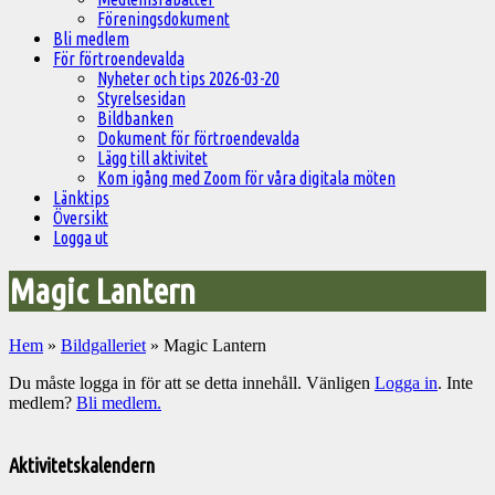
Föreningsdokument
Bli medlem
För förtroendevalda
Nyheter och tips 2026-03-20
Styrelsesidan
Bildbanken
Dokument för förtroendevalda
Lägg till aktivitet
Kom igång med Zoom för våra digitala möten
Länktips
Översikt
Logga ut
Magic Lantern
Hem
»
Bildgalleriet
»
Magic Lantern
Du måste logga in för att se detta innehåll. Vänligen
Logga in
. Inte
medlem?
Bli medlem.
Välkommen
till
Aktivitetskalendern
Pelargonsällskapets