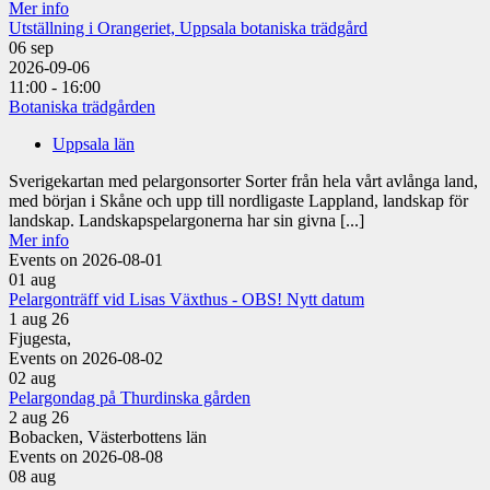
Mer info
Utställning i Orangeriet, Uppsala botaniska trädgård
06
sep
2026-09-06
11:00 - 16:00
Botaniska trädgården
Uppsala län
Sverigekartan med pelargonsorter Sorter från hela vårt avlånga land,
med början i Skåne och upp till nordligaste Lappland, landskap för
landskap. Landskapspelargonerna har sin givna [...]
Mer info
Events on 2026-08-01
01
aug
Pelargonträff vid Lisas Växthus - OBS! Nytt datum
1 aug 26
Fjugesta,
Events on 2026-08-02
02
aug
Pelargondag på Thurdinska gården
2 aug 26
Bobacken, Västerbottens län
Events on 2026-08-08
08
aug