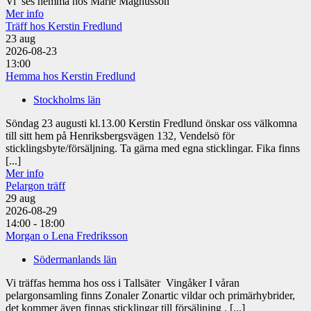
Vi ses hemma hos Marie Magnusson
Mer info
Träff hos Kerstin Fredlund
23
aug
2026-08-23
13:00
Hemma hos Kerstin Fredlund
Stockholms län
Söndag 23 augusti kl.13.00 Kerstin Fredlund önskar oss välkomna
till sitt hem på Henriksbergsvägen 132, Vendelsö för
sticklingsbyte/försäljning. Ta gärna med egna sticklingar. Fika finns
[...]
Mer info
Pelargon träff
29
aug
2026-08-29
14:00 - 18:00
Morgan o Lena Fredriksson
Södermanlands län
Vi träffas hemma hos oss i Tallsäter Vingåker I våran
pelargonsamling finns Zonaler Zonartic vildar och primärhybrider,
det kommer även finnas sticklingar till försäljning . [...]