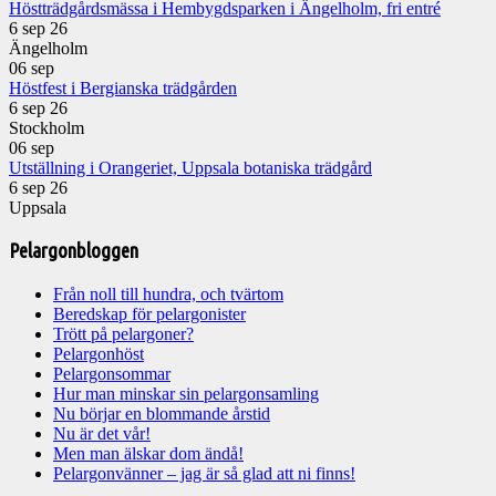
Höstträdgårdsmässa i Hembygdsparken i Ängelholm, fri entré
6 sep 26
Ängelholm
06
sep
Höstfest i Bergianska trädgården
6 sep 26
Stockholm
06
sep
Utställning i Orangeriet, Uppsala botaniska trädgård
6 sep 26
Uppsala
Pelargonbloggen
Från noll till hundra, och tvärtom
Beredskap för pelargonister
Trött på pelargoner?
Pelargonhöst
Pelargonsommar
Hur man minskar sin pelargonsamling
Nu börjar en blommande årstid
Nu är det vår!
Men man älskar dom ändå!
Pelargonvänner – jag är så glad att ni finns!