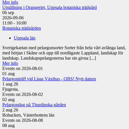
Mer info
Utställning i Orangeriet, Uppsala botaniska trädgård
06
sep
2026-09-06
11:00 - 16:00
Botaniska trädgården
Uppsala län
Sverigekartan med pelargonsorter Sorter från hela vårt avlånga land,
med början i Skåne och upp till nordligaste Lappland, landskap för
landskap. Landskapspelargonerna har sin givna [...]
Mer info
Events on 2026-08-01
01
aug
Pelargonträff vid Lisas Växthus - OBS! Nytt datum
1 aug 26
Fjugesta,
Events on 2026-08-02
02
aug
Pelargondag på Thurdinska gården
2 aug 26
Bobacken, Västerbottens län
Events on 2026-08-08
08
aug