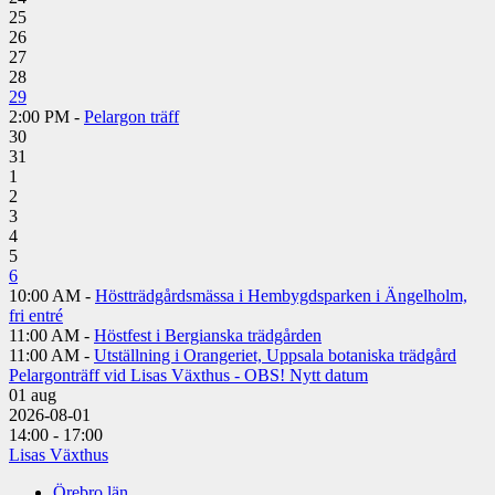
25
26
27
28
29
2:00 PM -
Pelargon träff
30
31
1
2
3
4
5
6
10:00 AM -
Höstträdgårdsmässa i Hembygdsparken i Ängelholm,
fri entré
11:00 AM -
Höstfest i Bergianska trädgården
11:00 AM -
Utställning i Orangeriet, Uppsala botaniska trädgård
Pelargonträff vid Lisas Växthus - OBS! Nytt datum
01
aug
2026-08-01
14:00 - 17:00
Lisas Växthus
Örebro län