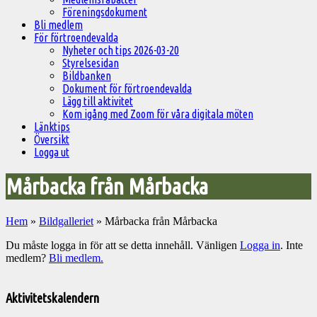
Föreningsdokument
Bli medlem
För förtroendevalda
Nyheter och tips 2026-03-20
Styrelsesidan
Bildbanken
Dokument för förtroendevalda
Lägg till aktivitet
Kom igång med Zoom för våra digitala möten
Länktips
Översikt
Logga ut
Mårbacka från Mårbacka
Hem
»
Bildgalleriet
»
Mårbacka från Mårbacka
Du måste logga in för att se detta innehåll. Vänligen
Logga in
. Inte
medlem?
Bli medlem.
Välkommen
till
Aktivitetskalendern
Pelargonsällskapets