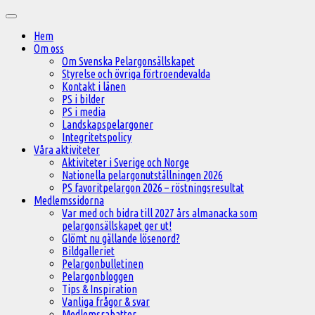
Hoppa
Huvudmeny
till
Hem
innehåll
Om oss
Om Svenska Pelargonsällskapet
Styrelse och övriga förtroendevalda
Kontakt i länen
PS i bilder
PS i media
Landskapspelargoner
Integritetspolicy
Våra aktiviteter
Aktiviteter i Sverige och Norge
Nationella pelargonutställningen 2026
PS favoritpelargon 2026 – röstningsresultat
Medlemssidorna
Var med och bidra till 2027 års almanacka som
pelargonsällskapet ger ut!
Glömt nu gällande lösenord?
Bildgalleriet
Pelargonbulletinen
Pelargonbloggen
Tips & Inspiration
Vanliga frågor & svar
Medlemsrabatter