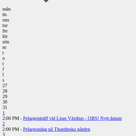
mån
tis
ons
tor
fre
lör
sön
m
t
o
t
f
l
s
27
28
29
30
31
1
2:00 PM -
Pelargonträff vid Lisas Växthus - OBS! Nytt datum
2
2:00 PM -
Pelargondag på Thurdinska gården
3