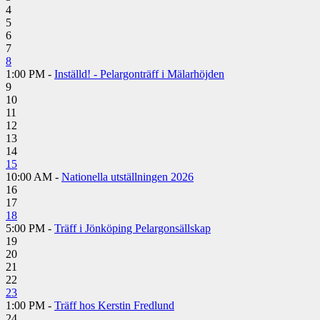
4
5
6
7
8
1:00 PM -
Inställd! - Pelargonträff i Mälarhöjden
9
10
11
12
13
14
15
10:00 AM -
Nationella utställningen 2026
16
17
18
5:00 PM -
Träff i Jönköping Pelargonsällskap
19
20
21
22
23
1:00 PM -
Träff hos Kerstin Fredlund
24