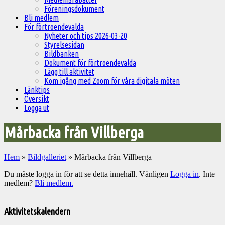
Föreningsdokument
Bli medlem
För förtroendevalda
Nyheter och tips 2026-03-20
Styrelsesidan
Bildbanken
Dokument för förtroendevalda
Lägg till aktivitet
Kom igång med Zoom för våra digitala möten
Länktips
Översikt
Logga ut
Mårbacka från Villberga
Hem
»
Bildgalleriet
»
Mårbacka från Villberga
Du måste logga in för att se detta innehåll. Vänligen
Logga in
. Inte
medlem?
Bli medlem.
Välkommen
till
Aktivitetskalendern
Pelargonsällskapets