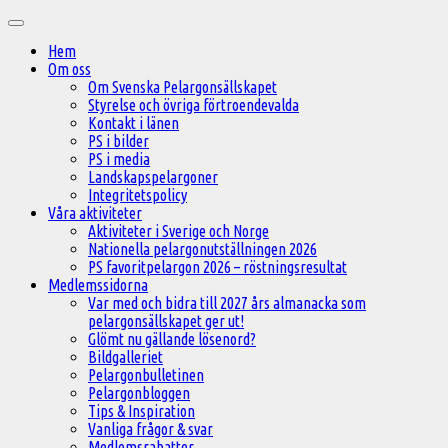
Hoppa
Huvudmeny
till
Hem
innehåll
Om oss
Om Svenska Pelargonsällskapet
Styrelse och övriga förtroendevalda
Kontakt i länen
PS i bilder
PS i media
Landskapspelargoner
Integritetspolicy
Våra aktiviteter
Aktiviteter i Sverige och Norge
Nationella pelargonutställningen 2026
PS favoritpelargon 2026 – röstningsresultat
Medlemssidorna
Var med och bidra till 2027 års almanacka som
pelargonsällskapet ger ut!
Glömt nu gällande lösenord?
Bildgalleriet
Pelargonbulletinen
Pelargonbloggen
Tips & Inspiration
Vanliga frågor & svar
Medlemsrabatter