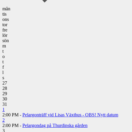
mån
tis
ons
tor
fre
lör
sön
m
t
o
t
f
l
s
27
28
29
30
31
1
2:00 PM -
Pelargonträff vid Lisas Växthus - OBS! Nytt datum
2
2:00 PM -
Pelargondag på Thurdinska gården
3