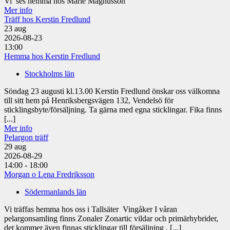
Vi ses hemma hos Marie Magnusson
Mer info
Träff hos Kerstin Fredlund
23
aug
2026-08-23
13:00
Hemma hos Kerstin Fredlund
Stockholms län
Söndag 23 augusti kl.13.00 Kerstin Fredlund önskar oss välkomna
till sitt hem på Henriksbergsvägen 132, Vendelsö för
sticklingsbyte/försäljning. Ta gärna med egna sticklingar. Fika finns
[...]
Mer info
Pelargon träff
29
aug
2026-08-29
14:00 - 18:00
Morgan o Lena Fredriksson
Södermanlands län
Vi träffas hemma hos oss i Tallsäter Vingåker I våran
pelargonsamling finns Zonaler Zonartic vildar och primärhybrider,
det kommer även finnas sticklingar till försäljning . [...]