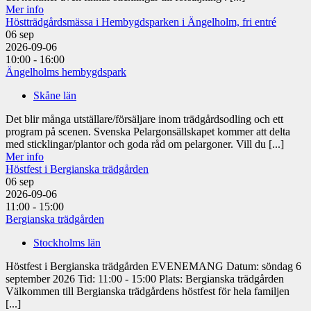
Mer info
Höstträdgårdsmässa i Hembygdsparken i Ängelholm, fri entré
06
sep
2026-09-06
10:00 - 16:00
Ängelholms hembygdspark
Skåne län
Det blir många utställare/försäljare inom trädgårdsodling och ett
program på scenen. Svenska Pelargonsällskapet kommer att delta
med sticklingar/plantor och goda råd om pelargoner. Vill du [...]
Mer info
Höstfest i Bergianska trädgården
06
sep
2026-09-06
11:00 - 15:00
Bergianska trädgården
Stockholms län
Höstfest i Bergianska trädgården EVENEMANG Datum: söndag 6
september 2026 Tid: 11:00 - 15:00 Plats: Bergianska trädgården
Välkommen till Bergianska trädgårdens höstfest för hela familjen
[...]