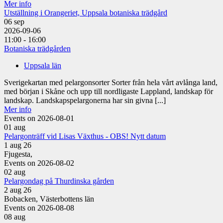
Mer info
Utställning i Orangeriet, Uppsala botaniska trädgård
06
sep
2026-09-06
11:00 - 16:00
Botaniska trädgården
Uppsala län
Sverigekartan med pelargonsorter Sorter från hela vårt avlånga land,
med början i Skåne och upp till nordligaste Lappland, landskap för
landskap. Landskapspelargonerna har sin givna [...]
Mer info
Events on 2026-08-01
01
aug
Pelargonträff vid Lisas Växthus - OBS! Nytt datum
1 aug 26
Fjugesta,
Events on 2026-08-02
02
aug
Pelargondag på Thurdinska gården
2 aug 26
Bobacken, Västerbottens län
Events on 2026-08-08
08
aug