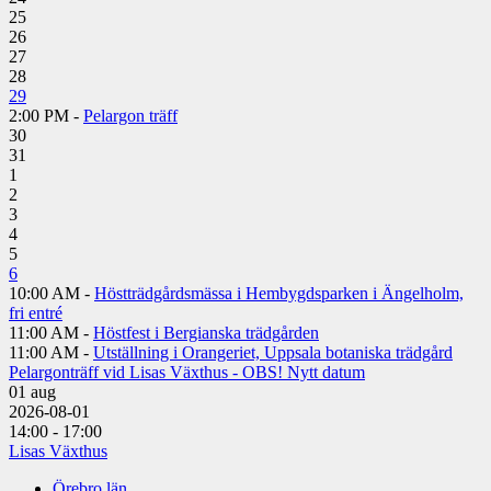
25
26
27
28
29
2:00 PM -
Pelargon träff
30
31
1
2
3
4
5
6
10:00 AM -
Höstträdgårdsmässa i Hembygdsparken i Ängelholm,
fri entré
11:00 AM -
Höstfest i Bergianska trädgården
11:00 AM -
Utställning i Orangeriet, Uppsala botaniska trädgård
Pelargonträff vid Lisas Växthus - OBS! Nytt datum
01
aug
2026-08-01
14:00 - 17:00
Lisas Växthus
Örebro län