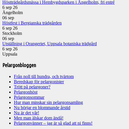
Höstträdgårdsmässa i Hembygdsparken i Ängelholm, fri entré
6 sep 26
Ängelholm
06
sep
Höstfest i Bergianska trädgården
6 sep 26
Stockholm
06
sep
Utställning i Orangeriet, Uppsala botaniska trädgård
6 sep 26
Uppsala
Pelargonbloggen
Från noll till hundra, och tvärtom
Beredskap för pelargonister
Trött på pelargoner?
Pelargonhöst
Pelargonsommar
Hur man minskar sin pelargonsamling
Nu börjar en blommande årstid
Nu är det vår!
Men man älskar dom ändå!
Pelargonvänner – jag är så glad att ni finns!