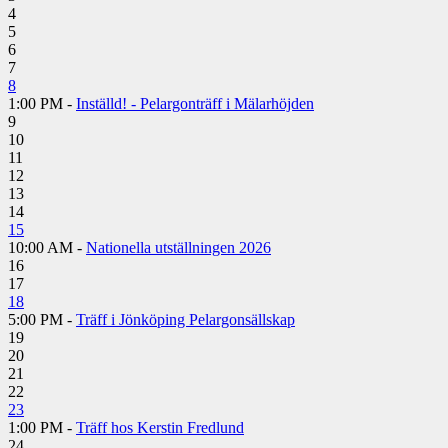
4
5
6
7
8
1:00 PM -
Inställd! - Pelargonträff i Mälarhöjden
9
10
11
12
13
14
15
10:00 AM -
Nationella utställningen 2026
16
17
18
5:00 PM -
Träff i Jönköping Pelargonsällskap
19
20
21
22
23
1:00 PM -
Träff hos Kerstin Fredlund
24