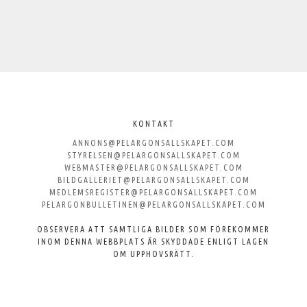
Välkommen
till
KONTAKT
ANNONS@PELARGONSALLSKAPET.COM
Svenska
STYRELSEN@PELARGONSALLSKAPET.COM
WEBMASTER@PELARGONSALLSKAPET.COM
Pelargonsällskapet
BILDGALLERIET@PELARGONSALLSKAPET.COM
MEDLEMSREGISTER@PELARGONSALLSKAPET.COM
PELARGONBULLETINEN@PELARGONSALLSKAPET.COM
OBSERVERA ATT SAMTLIGA BILDER SOM FÖREKOMMER
INOM DENNA WEBBPLATS ÄR SKYDDADE ENLIGT LAGEN
OM UPPHOVSRÄTT.