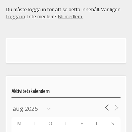
Du måste logga in för att se detta innehåll. Vänligen
Logga in
. Inte medlem?
Bli medlem.
Välkommen
till
Pelargonsällskapets
aktiviteter
Aktivitetskalendern
M
T
O
T
F
L
S