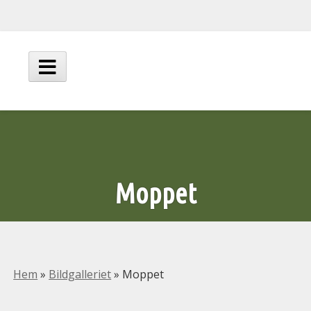
Hoppa
till
innehåll
Huvudmeny
Moppet
Hem
»
Bildgalleriet
»
Moppet