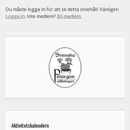
Du måste logga in för att se detta innehåll. Vänligen
Logga in
. Inte medlem?
Bli medlem.
Välkommen
till
Pelargonsällskapets
aktiviteter
Aktivitetskalendern