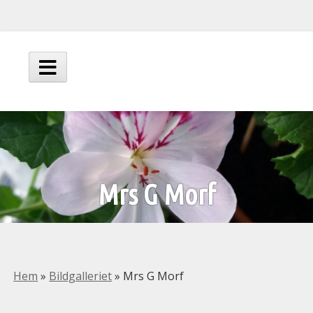
Hoppa
till
innehåll
Huvudmeny
Mrs G Morf
Hem
»
Bildgalleriet
»
Mrs G Morf