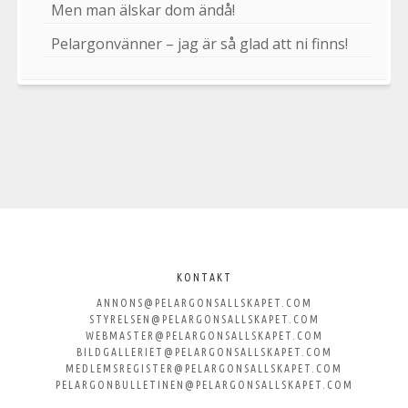
Men man älskar dom ändå!
Pelargonvänner – jag är så glad att ni finns!
Välkommen
till
KONTAKT
ANNONS@PELARGONSALLSKAPET.COM
Svenska
STYRELSEN@PELARGONSALLSKAPET.COM
WEBMASTER@PELARGONSALLSKAPET.COM
Pelargonsällskapet
BILDGALLERIET@PELARGONSALLSKAPET.COM
MEDLEMSREGISTER@PELARGONSALLSKAPET.COM
PELARGONBULLETINEN@PELARGONSALLSKAPET.COM