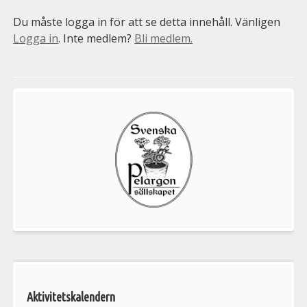
Du måste logga in för att se detta innehåll. Vänligen
Logga in
. Inte medlem?
Bli medlem.
Välkommen
till
Pelargonsällskapets
aktiviteter
Aktivitetskalendern