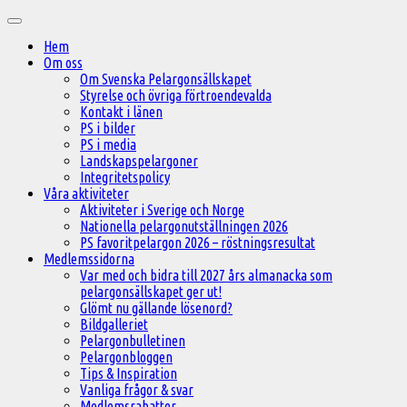
Hoppa
Huvudmeny
till
Hem
innehåll
Om oss
Om Svenska Pelargonsällskapet
Styrelse och övriga förtroendevalda
Kontakt i länen
PS i bilder
PS i media
Landskapspelargoner
Integritetspolicy
Våra aktiviteter
Aktiviteter i Sverige och Norge
Nationella pelargonutställningen 2026
PS favoritpelargon 2026 – röstningsresultat
Medlemssidorna
Var med och bidra till 2027 års almanacka som
pelargonsällskapet ger ut!
Glömt nu gällande lösenord?
Bildgalleriet
Pelargonbulletinen
Pelargonbloggen
Tips & Inspiration
Vanliga frågor & svar
Medlemsrabatter