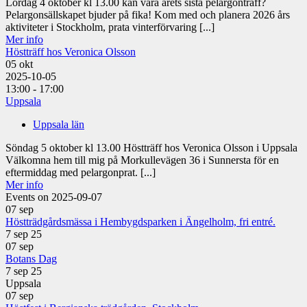
Lördag 4 oktober kl 13.00 kan vara årets sista pelargonträff?
Pelargonsällskapet bjuder på fika! Kom med och planera 2026 års
aktiviteter i Stockholm, prata vinterförvaring [...]
Mer info
Höstträff hos Veronica Olsson
05
okt
2025-10-05
13:00 - 17:00
Uppsala
Uppsala län
Söndag 5 oktober kl 13.00 Höstträff hos Veronica Olsson i Uppsala
Välkomna hem till mig på Morkullevägen 36 i Sunnersta för en
eftermiddag med pelargonprat. [...]
Mer info
Events on 2025-09-07
07
sep
Höstträdgårdsmässa i Hembygdsparken i Ängelholm, fri entré.
7 sep 25
07
sep
Botans Dag
7 sep 25
Uppsala
07
sep