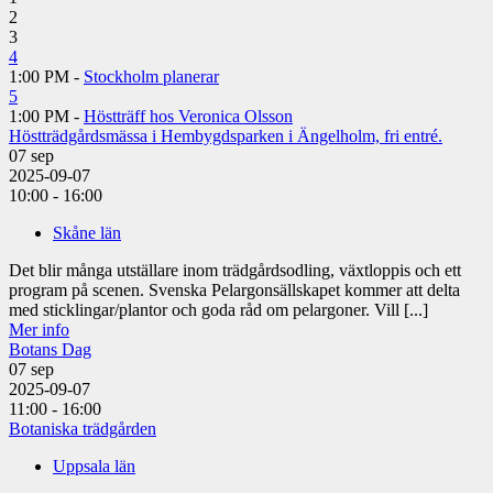
2
3
4
1:00 PM -
Stockholm planerar
5
1:00 PM -
Höstträff hos Veronica Olsson
Höstträdgårdsmässa i Hembygdsparken i Ängelholm, fri entré.
07
sep
2025-09-07
10:00 - 16:00
Skåne län
Det blir många utställare inom trädgårdsodling, växtloppis och ett
program på scenen. Svenska Pelargonsällskapet kommer att delta
med sticklingar/plantor och goda råd om pelargoner. Vill [...]
Mer info
Botans Dag
07
sep
2025-09-07
11:00 - 16:00
Botaniska trädgården
Uppsala län