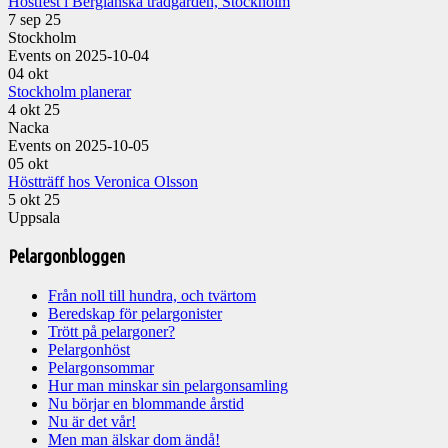
Höstfest i Bergianska trädgården, Stockholm
7 sep 25
Stockholm
Events on 2025-10-04
04
okt
Stockholm planerar
4 okt 25
Nacka
Events on 2025-10-05
05
okt
Höstträff hos Veronica Olsson
5 okt 25
Uppsala
Pelargonbloggen
Från noll till hundra, och tvärtom
Beredskap för pelargonister
Trött på pelargoner?
Pelargonhöst
Pelargonsommar
Hur man minskar sin pelargonsamling
Nu börjar en blommande årstid
Nu är det vår!
Men man älskar dom ändå!