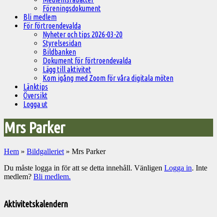
Föreningsdokument
Bli medlem
För förtroendevalda
Nyheter och tips 2026-03-20
Styrelsesidan
Bildbanken
Dokument för förtroendevalda
Lägg till aktivitet
Kom igång med Zoom för våra digitala möten
Länktips
Översikt
Logga ut
Mrs Parker
Hem
»
Bildgalleriet
»
Mrs Parker
Du måste logga in för att se detta innehåll. Vänligen
Logga in
. Inte
medlem?
Bli medlem.
Välkommen
till
Aktivitetskalendern
Pelargonsällskapets