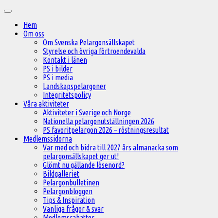
Hoppa
Huvudmeny
till
Hem
innehåll
Om oss
Om Svenska Pelargonsällskapet
Styrelse och övriga förtroendevalda
Kontakt i länen
PS i bilder
PS i media
Landskapspelargoner
Integritetspolicy
Våra aktiviteter
Aktiviteter i Sverige och Norge
Nationella pelargonutställningen 2026
PS favoritpelargon 2026 – röstningsresultat
Medlemssidorna
Var med och bidra till 2027 års almanacka som
pelargonsällskapet ger ut!
Glömt nu gällande lösenord?
Bildgalleriet
Pelargonbulletinen
Pelargonbloggen
Tips & Inspiration
Vanliga frågor & svar
Medlemsrabatter