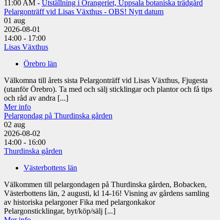
11:00 AM -
Utställning i Orangeriet, Uppsala botaniska trädgård
Pelargonträff vid Lisas Växthus - OBS! Nytt datum
01
aug
2026-08-01
14:00 - 17:00
Lisas Växthus
Örebro län
Välkomna till årets sista Pelargonträff vid Lisas Växthus, Fjugesta
(utanför Örebro). Ta med och sälj sticklingar och plantor och få tips
och råd av andra [...]
Mer info
Pelargondag på Thurdinska gården
02
aug
2026-08-02
14:00 - 16:00
Thurdinska gården
Västerbottens län
Välkommen till pelargondagen på Thurdinska gården, Bobacken,
Västerbottens län, 2 augusti, kl 14-16! Visning av gårdens samling
av historiska pelargoner Fika med pelargonkakor
Pelargonsticklingar, byt/köp/sälj [...]
Mer info