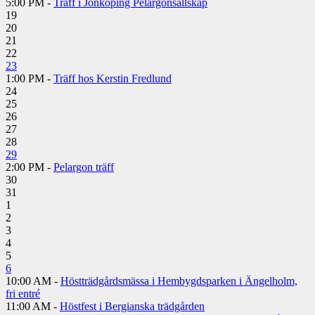
5:00 PM -
Träff i Jönköping Pelargonsällskap
19
20
21
22
23
1:00 PM -
Träff hos Kerstin Fredlund
24
25
26
27
28
29
2:00 PM -
Pelargon träff
30
31
1
2
3
4
5
6
10:00 AM -
Höstträdgårdsmässa i Hembygdsparken i Ängelholm,
fri entré
11:00 AM -
Höstfest i Bergianska trädgården