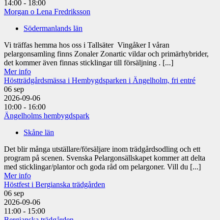
14:00 - 18:00
Morgan o Lena Fredriksson
Södermanlands län
Vi träffas hemma hos oss i Tallsäter Vingåker I våran
pelargonsamling finns Zonaler Zonartic vildar och primärhybrider,
det kommer även finnas sticklingar till försäljning . [...]
Mer info
Höstträdgårdsmässa i Hembygdsparken i Ängelholm, fri entré
06
sep
2026-09-06
10:00 - 16:00
Ängelholms hembygdspark
Skåne län
Det blir många utställare/försäljare inom trädgårdsodling och ett
program på scenen. Svenska Pelargonsällskapet kommer att delta
med sticklingar/plantor och goda råd om pelargoner. Vill du [...]
Mer info
Höstfest i Bergianska trädgården
06
sep
2026-09-06
11:00 - 15:00
Bergianska trädgården