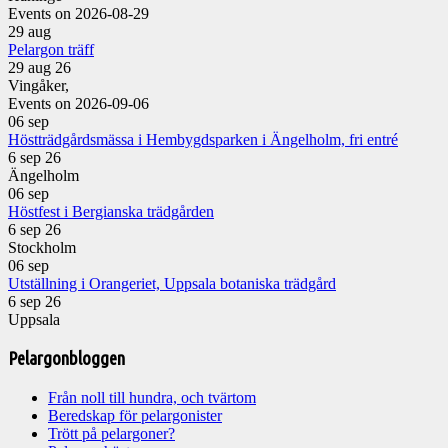
Events on 2026-08-29
29
aug
Pelargon träff
29 aug 26
Vingåker,
Events on 2026-09-06
06
sep
Höstträdgårdsmässa i Hembygdsparken i Ängelholm, fri entré
6 sep 26
Ängelholm
06
sep
Höstfest i Bergianska trädgården
6 sep 26
Stockholm
06
sep
Utställning i Orangeriet, Uppsala botaniska trädgård
6 sep 26
Uppsala
Pelargonbloggen
Från noll till hundra, och tvärtom
Beredskap för pelargonister
Trött på pelargoner?