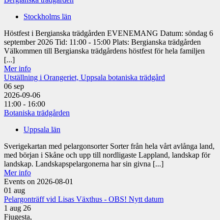
Stockholms län
Höstfest i Bergianska trädgården EVENEMANG Datum: söndag 6
september 2026 Tid: 11:00 - 15:00 Plats: Bergianska trädgården
Välkommen till Bergianska trädgårdens höstfest för hela familjen
[...]
Mer info
Utställning i Orangeriet, Uppsala botaniska trädgård
06
sep
2026-09-06
11:00 - 16:00
Botaniska trädgården
Uppsala län
Sverigekartan med pelargonsorter Sorter från hela vårt avlånga land,
med början i Skåne och upp till nordligaste Lappland, landskap för
landskap. Landskapspelargonerna har sin givna [...]
Mer info
Events on 2026-08-01
01
aug
Pelargonträff vid Lisas Växthus - OBS! Nytt datum
1 aug 26
Fjugesta,