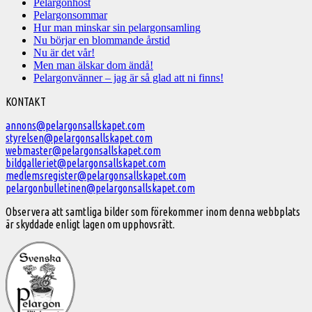
Pelargonhöst
Pelargonsommar
Hur man minskar sin pelargonsamling
Nu börjar en blommande årstid
Nu är det vår!
Men man älskar dom ändå!
Pelargonvänner – jag är så glad att ni finns!
Välkommen
KONTAKT
till
annons@pelargonsallskapet.com
styrelsen@pelargonsallskapet.com
Svenska
webmaster@pelargonsallskapet.com
Pelargonsällskapet
bildgalleriet@pelargonsallskapet.com
medlemsregister@pelargonsallskapet.com
pelargonbulletinen@pelargonsallskapet.com
Observera att samtliga bilder som förekommer inom denna webbplats
är skyddade enligt lagen om upphovsrätt.