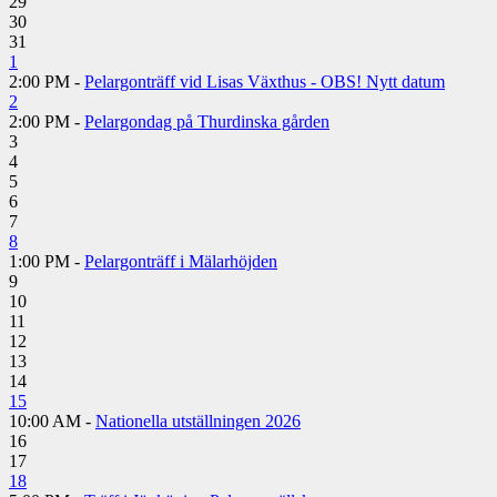
29
30
31
1
2:00 PM -
Pelargonträff vid Lisas Växthus - OBS! Nytt datum
2
2:00 PM -
Pelargondag på Thurdinska gården
3
4
5
6
7
8
1:00 PM -
Pelargonträff i Mälarhöjden
9
10
11
12
13
14
15
10:00 AM -
Nationella utställningen 2026
16
17
18