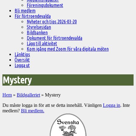
Föreningsdokument
Bli medlem
För förtroendevalda
Nyheter och tips 2026-03-20
Styrelsesidan
Bildbanken
Dokument för förtroendevalda
Lägg till aktivitet
Kom igång med Zoom för våra digitala möten
Länktips
Översikt
Logga ut
Mystery
Hem
»
Bildgalleriet
»
Mystery
Du måste logga in för att se detta innehåll. Vänligen
Logga in
. Inte
medlem?
Bli medlem.
Välkommen
till
Pelargonsällskapets