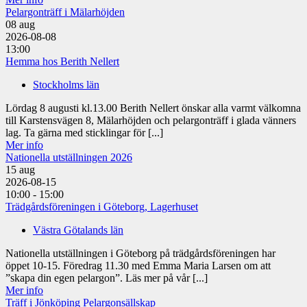
Pelargonträff i Mälarhöjden
08
aug
2026-08-08
13:00
Hemma hos Berith Nellert
Stockholms län
Lördag 8 augusti kl.13.00 Berith Nellert önskar alla varmt välkomna
till Karstensvägen 8, Mälarhöjden och pelargonträff i glada vänners
lag. Ta gärna med sticklingar för [...]
Mer info
Nationella utställningen 2026
15
aug
2026-08-15
10:00 - 15:00
Trädgårdsföreningen i Göteborg, Lagerhuset
Västra Götalands län
Nationella utställningen i Göteborg på trädgårdsföreningen har
öppet 10-15. Föredrag 11.30 med Emma Maria Larsen om att
”skapa din egen pelargon”. Läs mer på vår [...]
Mer info
Träff i Jönköping Pelargonsällskap