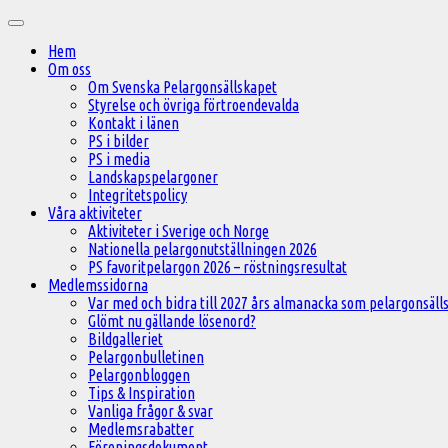
Hoppa
Huvudmeny
till
Hem
innehåll
Om oss
Om Svenska Pelargonsällskapet
Styrelse och övriga förtroendevalda
Kontakt i länen
PS i bilder
PS i media
Landskapspelargoner
Integritetspolicy
Våra aktiviteter
Aktiviteter i Sverige och Norge
Nationella pelargonutställningen 2026
PS favoritpelargon 2026 – röstningsresultat
Medlemssidorna
Var med och bidra till 2027 års almanacka som pelargonsälls
Glömt nu gällande lösenord?
Bildgalleriet
Pelargonbulletinen
Pelargonbloggen
Tips & Inspiration
Vanliga frågor & svar
Medlemsrabatter
Föreningsdokument