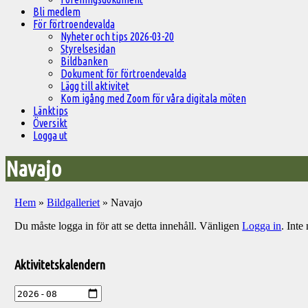
Bli medlem
För förtroendevalda
Nyheter och tips 2026-03-20
Styrelsesidan
Bildbanken
Dokument för förtroendevalda
Lägg till aktivitet
Kom igång med Zoom för våra digitala möten
Länktips
Översikt
Logga ut
Navajo
Hem
»
Bildgalleriet
»
Navajo
Du måste logga in för att se detta innehåll. Vänligen
Logga in
. Int
Välkommen
till
Aktivitetskalendern
Pelargonsällskapets
aktiviteter