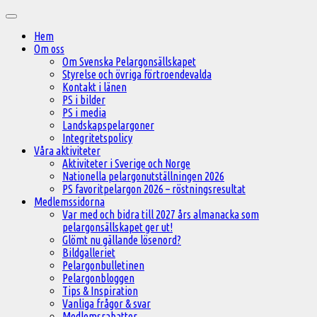
Hoppa
Huvudmeny
till
Hem
innehåll
Om oss
Om Svenska Pelargonsällskapet
Styrelse och övriga förtroendevalda
Kontakt i länen
PS i bilder
PS i media
Landskapspelargoner
Integritetspolicy
Våra aktiviteter
Aktiviteter i Sverige och Norge
Nationella pelargonutställningen 2026
PS favoritpelargon 2026 – röstningsresultat
Medlemssidorna
Var med och bidra till 2027 års almanacka som
pelargonsällskapet ger ut!
Glömt nu gällande lösenord?
Bildgalleriet
Pelargonbulletinen
Pelargonbloggen
Tips & Inspiration
Vanliga frågor & svar
Medlemsrabatter