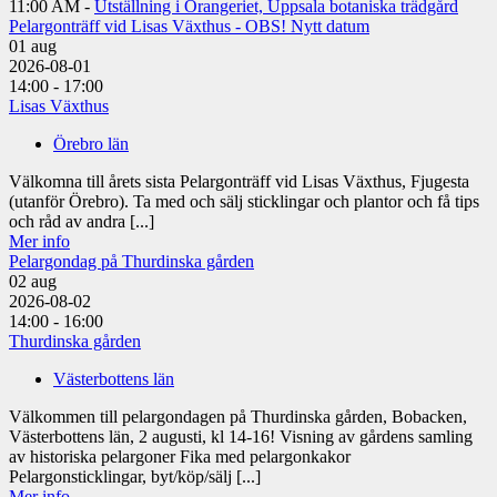
11:00 AM -
Utställning i Orangeriet, Uppsala botaniska trädgård
Pelargonträff vid Lisas Växthus - OBS! Nytt datum
01
aug
2026-08-01
14:00 - 17:00
Lisas Växthus
Örebro län
Välkomna till årets sista Pelargonträff vid Lisas Växthus, Fjugesta
(utanför Örebro). Ta med och sälj sticklingar och plantor och få tips
och råd av andra [...]
Mer info
Pelargondag på Thurdinska gården
02
aug
2026-08-02
14:00 - 16:00
Thurdinska gården
Västerbottens län
Välkommen till pelargondagen på Thurdinska gården, Bobacken,
Västerbottens län, 2 augusti, kl 14-16! Visning av gårdens samling
av historiska pelargoner Fika med pelargonkakor
Pelargonsticklingar, byt/köp/sälj [...]
Mer info