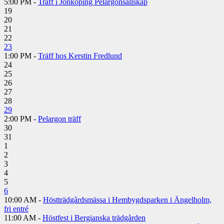
5:00 PM -
Träff i Jönköping Pelargonsällskap
19
20
21
22
23
1:00 PM -
Träff hos Kerstin Fredlund
24
25
26
27
28
29
2:00 PM -
Pelargon träff
30
31
1
2
3
4
5
6
10:00 AM -
Höstträdgårdsmässa i Hembygdsparken i Ängelholm,
fri entré
11:00 AM -
Höstfest i Bergianska trädgården