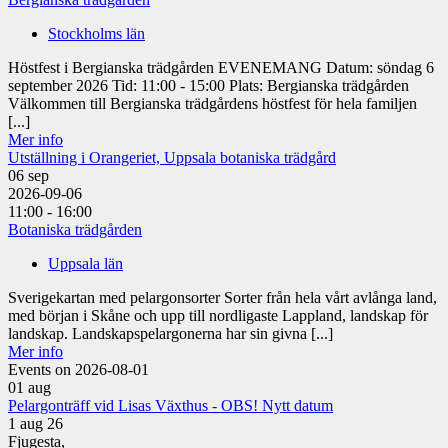
Stockholms län
Höstfest i Bergianska trädgården EVENEMANG Datum: söndag 6
september 2026 Tid: 11:00 - 15:00 Plats: Bergianska trädgården
Välkommen till Bergianska trädgårdens höstfest för hela familjen
[...]
Mer info
Utställning i Orangeriet, Uppsala botaniska trädgård
06
sep
2026-09-06
11:00 - 16:00
Botaniska trädgården
Uppsala län
Sverigekartan med pelargonsorter Sorter från hela vårt avlånga land,
med början i Skåne och upp till nordligaste Lappland, landskap för
landskap. Landskapspelargonerna har sin givna [...]
Mer info
Events on 2026-08-01
01
aug
Pelargonträff vid Lisas Växthus - OBS! Nytt datum
1 aug 26
Fjugesta,