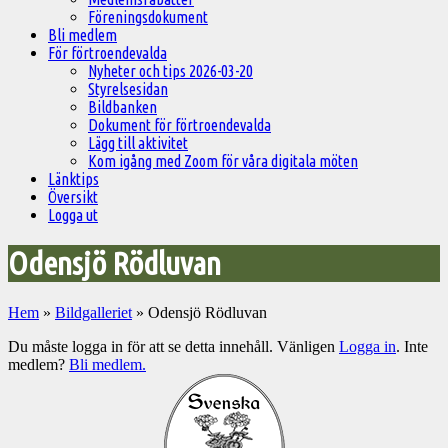
Föreningsdokument
Bli medlem
För förtroendevalda
Nyheter och tips 2026-03-20
Styrelsesidan
Bildbanken
Dokument för förtroendevalda
Lägg till aktivitet
Kom igång med Zoom för våra digitala möten
Länktips
Översikt
Logga ut
Odensjö Rödluvan
Hem
»
Bildgalleriet
»
Odensjö Rödluvan
Du måste logga in för att se detta innehåll. Vänligen
Logga in
. Inte
medlem?
Bli medlem.
Välkommen
till
Pelargonsällskapets