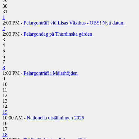
29
30
31
1
2:00 PM -
Pelargonträff vid Lisas Växthus - OBS! Nytt datum
2
2:00 PM -
Pelargondag på Thurdinska gården
3
4
5
6
7
8
1:00 PM -
Pelargonträff i Mälarhöjden
9
10
11
12
13
14
15
10:00 AM -
Nationella utställningen 2026
16
17
18