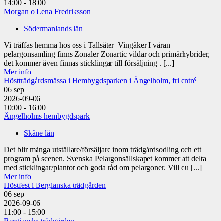
14:00 - 18:00
Morgan o Lena Fredriksson
Södermanlands län
Vi träffas hemma hos oss i Tallsäter Vingåker I våran
pelargonsamling finns Zonaler Zonartic vildar och primärhybrider,
det kommer även finnas sticklingar till försäljning . [...]
Mer info
Höstträdgårdsmässa i Hembygdsparken i Ängelholm, fri entré
06
sep
2026-09-06
10:00 - 16:00
Ängelholms hembygdspark
Skåne län
Det blir många utställare/försäljare inom trädgårdsodling och ett
program på scenen. Svenska Pelargonsällskapet kommer att delta
med sticklingar/plantor och goda råd om pelargoner. Vill du [...]
Mer info
Höstfest i Bergianska trädgården
06
sep
2026-09-06
11:00 - 15:00
Bergianska trädgården