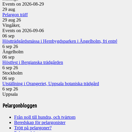
Events on 2026-08-29
29
aug
Pelargon träff
29 aug 26
Vingåker,
Events on 2026-09-06
06
sep
Höstträdgårdsmässa i Hembygdsparken i Ängelholm, fri entré
6 sep 26
Ängelholm
06
sep
Höstfest i Bergianska trädgården
6 sep 26
Stockholm
06
sep
Utställning i Orangeriet, Uppsala botaniska trädgård
6 sep 26
Uppsala
Pelargonbloggen
Från noll till hundra, och tvärtom
Beredskap för pelargonister
Trött på pelargoner?