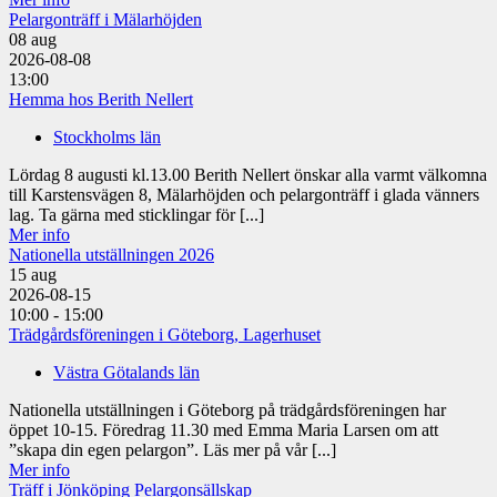
Pelargonträff i Mälarhöjden
08
aug
2026-08-08
13:00
Hemma hos Berith Nellert
Stockholms län
Lördag 8 augusti kl.13.00 Berith Nellert önskar alla varmt välkomna
till Karstensvägen 8, Mälarhöjden och pelargonträff i glada vänners
lag. Ta gärna med sticklingar för [...]
Mer info
Nationella utställningen 2026
15
aug
2026-08-15
10:00 - 15:00
Trädgårdsföreningen i Göteborg, Lagerhuset
Västra Götalands län
Nationella utställningen i Göteborg på trädgårdsföreningen har
öppet 10-15. Föredrag 11.30 med Emma Maria Larsen om att
”skapa din egen pelargon”. Läs mer på vår [...]
Mer info
Träff i Jönköping Pelargonsällskap