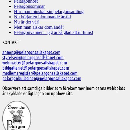
Pelargonhöst
Pelargonsommar
Hur man minskar sin pelargonsamling
Nu börjar en blommande årstid
Nu är det vår!
Men man älskar dom ändå!
Pelargonvänner – jag är så glad att ni finns!
Välkommen
KONTAKT
till
annons@pelargonsallskapet.com
styrelsen@pelargonsallskapet.com
Svenska
webmaster@pelargonsallskapet.com
Pelargonsällskapet
bildgalleriet@pelargonsallskapet.com
medlemsregister@pelargonsallskapet.com
pelargonbulletinen@pelargonsallskapet.com
Observera att samtliga bilder som förekommer inom denna webbplats
är skyddade enligt lagen om upphovsrätt.