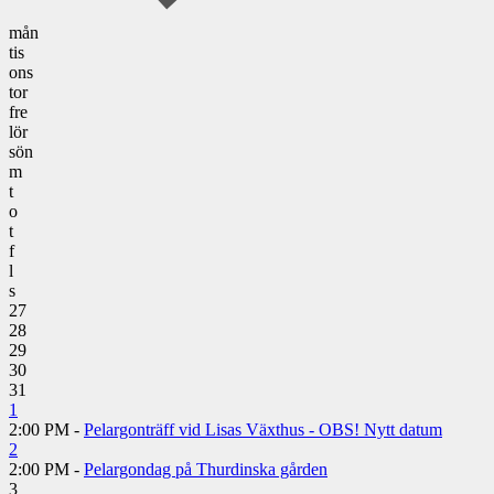
mån
tis
ons
tor
fre
lör
sön
m
t
o
t
f
l
s
27
28
29
30
31
1
2:00 PM -
Pelargonträff vid Lisas Växthus - OBS! Nytt datum
2
2:00 PM -
Pelargondag på Thurdinska gården
3