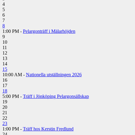
4
5
6
7
8
1:00 PM -
Pelargonträff i Mälarhöjden
9
10
11
12
13
14
15
10:00 AM -
Nationella utställningen 2026
16
17
18
5:00 PM -
Träff i Jönköping Pelargonsällskap
19
20
21
22
23
1:00 PM -
Träff hos Kerstin Fredlund
24