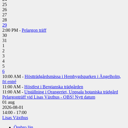
25
26
27
28
29
2:00 PM -
Pelargon träff
30
31
1
2
3
4
5
6
10:00 AM -
Höstträdgårdsmässa i Hembygdsparken i Ängelholm,
fri entré
11:00 AM -
Höstfest i Bergianska trädgården
11:00 AM -
Utställning i Orangeriet, Uppsala botaniska trädgård
Pelargonträff vid Lisas Växthus - OBS! Nytt datum
01
aug
2026-08-01
14:00 - 17:00
Lisas Växthus
Örebro län