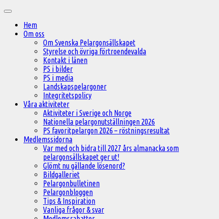
Hoppa
Huvudmeny
till
Hem
innehåll
Om oss
Om Svenska Pelargonsällskapet
Styrelse och övriga förtroendevalda
Kontakt i länen
PS i bilder
PS i media
Landskapspelargoner
Integritetspolicy
Våra aktiviteter
Aktiviteter i Sverige och Norge
Nationella pelargonutställningen 2026
PS favoritpelargon 2026 – röstningsresultat
Medlemssidorna
Var med och bidra till 2027 års almanacka som
pelargonsällskapet ger ut!
Glömt nu gällande lösenord?
Bildgalleriet
Pelargonbulletinen
Pelargonbloggen
Tips & Inspiration
Vanliga frågor & svar
Medlemsrabatter