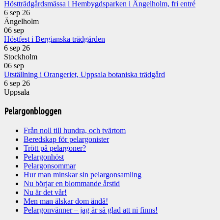
Höstträdgårdsmässa i Hembygdsparken i Ängelholm, fri entré
6 sep 26
Ängelholm
06
sep
Höstfest i Bergianska trädgården
6 sep 26
Stockholm
06
sep
Utställning i Orangeriet, Uppsala botaniska trädgård
6 sep 26
Uppsala
Pelargonbloggen
Från noll till hundra, och tvärtom
Beredskap för pelargonister
Trött på pelargoner?
Pelargonhöst
Pelargonsommar
Hur man minskar sin pelargonsamling
Nu börjar en blommande årstid
Nu är det vår!
Men man älskar dom ändå!
Pelargonvänner – jag är så glad att ni finns!