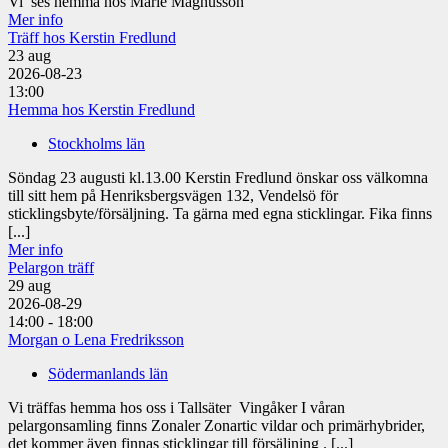
Vi ses hemma hos Marie Magnusson
Mer info
Träff hos Kerstin Fredlund
23
aug
2026-08-23
13:00
Hemma hos Kerstin Fredlund
Stockholms län
Söndag 23 augusti kl.13.00 Kerstin Fredlund önskar oss välkomna
till sitt hem på Henriksbergsvägen 132, Vendelsö för
sticklingsbyte/försäljning. Ta gärna med egna sticklingar. Fika finns
[...]
Mer info
Pelargon träff
29
aug
2026-08-29
14:00 - 18:00
Morgan o Lena Fredriksson
Södermanlands län
Vi träffas hemma hos oss i Tallsäter Vingåker I våran
pelargonsamling finns Zonaler Zonartic vildar och primärhybrider,
det kommer även finnas sticklingar till försäljning . [...]