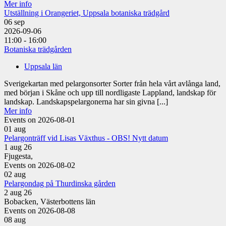
Mer info
Utställning i Orangeriet, Uppsala botaniska trädgård
06
sep
2026-09-06
11:00 - 16:00
Botaniska trädgården
Uppsala län
Sverigekartan med pelargonsorter Sorter från hela vårt avlånga land,
med början i Skåne och upp till nordligaste Lappland, landskap för
landskap. Landskapspelargonerna har sin givna [...]
Mer info
Events on 2026-08-01
01
aug
Pelargonträff vid Lisas Växthus - OBS! Nytt datum
1 aug 26
Fjugesta,
Events on 2026-08-02
02
aug
Pelargondag på Thurdinska gården
2 aug 26
Bobacken, Västerbottens län
Events on 2026-08-08
08
aug