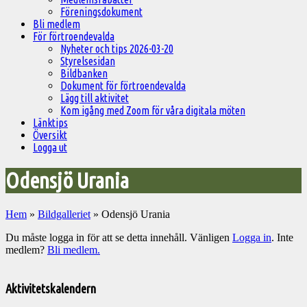
Föreningsdokument
Bli medlem
För förtroendevalda
Nyheter och tips 2026-03-20
Styrelsesidan
Bildbanken
Dokument för förtroendevalda
Lägg till aktivitet
Kom igång med Zoom för våra digitala möten
Länktips
Översikt
Logga ut
Odensjö Urania
Hem
»
Bildgalleriet
»
Odensjö Urania
Du måste logga in för att se detta innehåll. Vänligen
Logga in
. Inte
medlem?
Bli medlem.
Välkommen
till
Aktivitetskalendern
Pelargonsällskapets