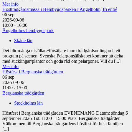
Mer info
Höstträdgårdsmässa i Hembygdsparken i Ängelholm, fri entré
06
sep
2026-09-06
10:00 - 16:00
Ängelholms hembygdspark
Skåne län
Det blir många utställare/försäljare inom trädgårdsodling och ett
program på scenen. Svenska Pelargonsällskapet kommer att delta
med sticklingar/plantor och goda råd om pelargoner. Vill du [...]
Mer info
Höstfest i Bergianska trädgården
06
sep
2026-09-06
11:00 - 15:00
Bergianska trädgården
Stockholms län
Höstfest i Bergianska trädgården EVENEMANG Datum: söndag 6
september 2026 Tid: 11:00 - 15:00 Plats: Bergianska trädgården
Välkommen till Bergianska trädgårdens höstfest för hela familjen
[...]