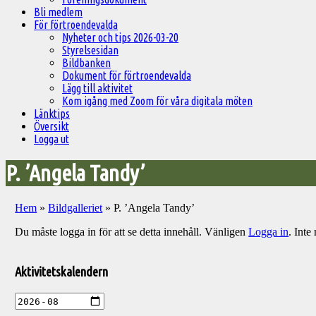
Bli medlem
För förtroendevalda
Nyheter och tips 2026-03-20
Styrelsesidan
Bildbanken
Dokument för förtroendevalda
Lägg till aktivitet
Kom igång med Zoom för våra digitala möten
Länktips
Översikt
Logga ut
P. ’Angela Tandy’
Hem
»
Bildgalleriet
»
P. ’Angela Tandy’
Du måste logga in för att se detta innehåll. Vänligen
Logga in
. Int
Välkommen
till
Aktivitetskalendern
Pelargonsällskapets
aktiviteter