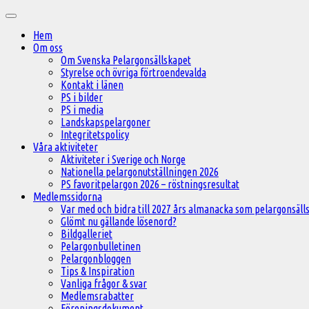
Hoppa
Huvudmeny
till
Hem
innehåll
Om oss
Om Svenska Pelargonsällskapet
Styrelse och övriga förtroendevalda
Kontakt i länen
PS i bilder
PS i media
Landskapspelargoner
Integritetspolicy
Våra aktiviteter
Aktiviteter i Sverige och Norge
Nationella pelargonutställningen 2026
PS favoritpelargon 2026 – röstningsresultat
Medlemssidorna
Var med och bidra till 2027 års almanacka som pelargonsälls
Glömt nu gällande lösenord?
Bildgalleriet
Pelargonbulletinen
Pelargonbloggen
Tips & Inspiration
Vanliga frågor & svar
Medlemsrabatter
Föreningsdokument