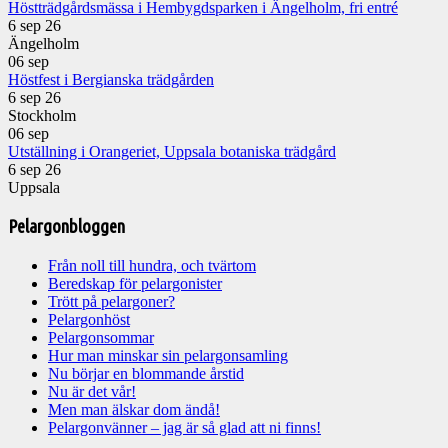
Höstträdgårdsmässa i Hembygdsparken i Ängelholm, fri entré
6 sep 26
Ängelholm
06
sep
Höstfest i Bergianska trädgården
6 sep 26
Stockholm
06
sep
Utställning i Orangeriet, Uppsala botaniska trädgård
6 sep 26
Uppsala
Pelargonbloggen
Från noll till hundra, och tvärtom
Beredskap för pelargonister
Trött på pelargoner?
Pelargonhöst
Pelargonsommar
Hur man minskar sin pelargonsamling
Nu börjar en blommande årstid
Nu är det vår!
Men man älskar dom ändå!
Pelargonvänner – jag är så glad att ni finns!