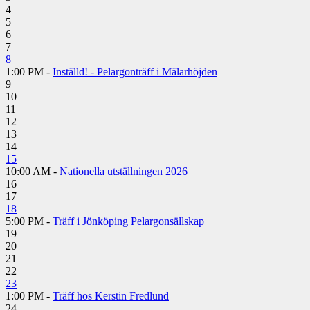
4
5
6
7
8
1:00 PM -
Inställd! - Pelargonträff i Mälarhöjden
9
10
11
12
13
14
15
10:00 AM -
Nationella utställningen 2026
16
17
18
5:00 PM -
Träff i Jönköping Pelargonsällskap
19
20
21
22
23
1:00 PM -
Träff hos Kerstin Fredlund
24