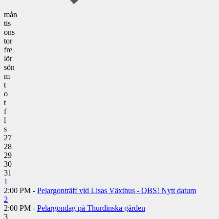
mån
tis
ons
tor
fre
lör
sön
m
t
o
t
f
l
s
27
28
29
30
31
1
2:00 PM -
Pelargonträff vid Lisas Växthus - OBS! Nytt datum
2
2:00 PM -
Pelargondag på Thurdinska gården
3