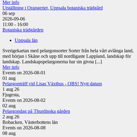
Mer info
Utställning i Orangeriet, Uppsala botaniska trädgård
06
sep
2026-09-06
11:00 - 16:00
Botaniska trädgården
Uppsala län
Sverigekartan med pelargonsorter Sorter från hela vårt avlånga land,
med början i Skåne och upp till nordligaste Lappland, landskap för
landskap. Landskapspelargonerna har sin givna [...]
Mer info
Events on 2026-08-01
01
aug
Pelargonträff vid Lisas Växthus - OBS! Nytt datum
1 aug 26
Fjugesta,
Events on 2026-08-02
02
aug
Pelargondag på Thurdinska gården
2 aug 26
Bobacken, Västerbottens län
Events on 2026-08-08
08
aug