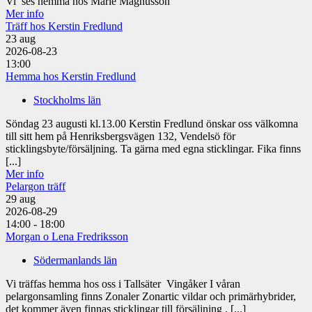
Vi ses hemma hos Marie Magnusson
Mer info
Träff hos Kerstin Fredlund
23
aug
2026-08-23
13:00
Hemma hos Kerstin Fredlund
Stockholms län
Söndag 23 augusti kl.13.00 Kerstin Fredlund önskar oss välkomna
till sitt hem på Henriksbergsvägen 132, Vendelsö för
sticklingsbyte/försäljning. Ta gärna med egna sticklingar. Fika finns
[...]
Mer info
Pelargon träff
29
aug
2026-08-29
14:00 - 18:00
Morgan o Lena Fredriksson
Södermanlands län
Vi träffas hemma hos oss i Tallsäter Vingåker I våran
pelargonsamling finns Zonaler Zonartic vildar och primärhybrider,
det kommer även finnas sticklingar till försäljning . [...]