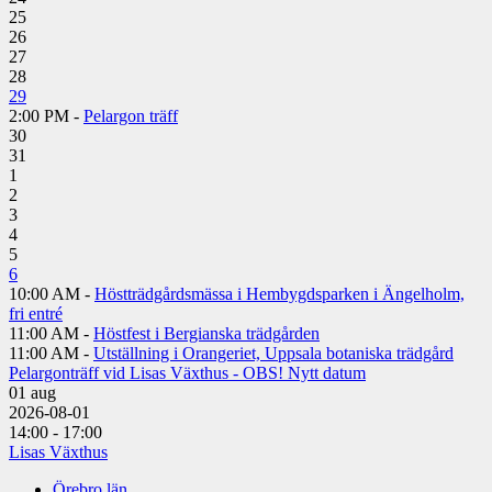
25
26
27
28
29
2:00 PM -
Pelargon träff
30
31
1
2
3
4
5
6
10:00 AM -
Höstträdgårdsmässa i Hembygdsparken i Ängelholm,
fri entré
11:00 AM -
Höstfest i Bergianska trädgården
11:00 AM -
Utställning i Orangeriet, Uppsala botaniska trädgård
Pelargonträff vid Lisas Växthus - OBS! Nytt datum
01
aug
2026-08-01
14:00 - 17:00
Lisas Växthus
Örebro län