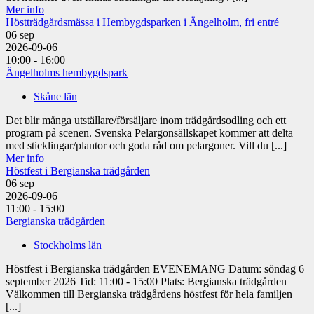
Mer info
Höstträdgårdsmässa i Hembygdsparken i Ängelholm, fri entré
06
sep
2026-09-06
10:00 - 16:00
Ängelholms hembygdspark
Skåne län
Det blir många utställare/försäljare inom trädgårdsodling och ett
program på scenen. Svenska Pelargonsällskapet kommer att delta
med sticklingar/plantor och goda råd om pelargoner. Vill du [...]
Mer info
Höstfest i Bergianska trädgården
06
sep
2026-09-06
11:00 - 15:00
Bergianska trädgården
Stockholms län
Höstfest i Bergianska trädgården EVENEMANG Datum: söndag 6
september 2026 Tid: 11:00 - 15:00 Plats: Bergianska trädgården
Välkommen till Bergianska trädgårdens höstfest för hela familjen
[...]