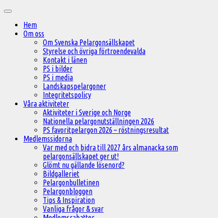
Hoppa
Huvudmeny
till
Hem
innehåll
Om oss
Om Svenska Pelargonsällskapet
Styrelse och övriga förtroendevalda
Kontakt i länen
PS i bilder
PS i media
Landskapspelargoner
Integritetspolicy
Våra aktiviteter
Aktiviteter i Sverige och Norge
Nationella pelargonutställningen 2026
PS favoritpelargon 2026 – röstningsresultat
Medlemssidorna
Var med och bidra till 2027 års almanacka som
pelargonsällskapet ger ut!
Glömt nu gällande lösenord?
Bildgalleriet
Pelargonbulletinen
Pelargonbloggen
Tips & Inspiration
Vanliga frågor & svar
Medlemsrabatter