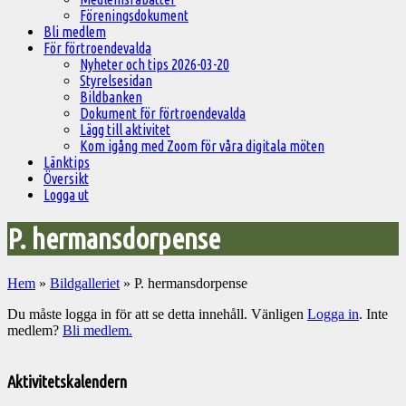
Föreningsdokument
Bli medlem
För förtroendevalda
Nyheter och tips 2026-03-20
Styrelsesidan
Bildbanken
Dokument för förtroendevalda
Lägg till aktivitet
Kom igång med Zoom för våra digitala möten
Länktips
Översikt
Logga ut
P. hermansdorpense
Hem
»
Bildgalleriet
»
P. hermansdorpense
Du måste logga in för att se detta innehåll. Vänligen
Logga in
. Inte
medlem?
Bli medlem.
Välkommen
till
Aktivitetskalendern
Pelargonsällskapets