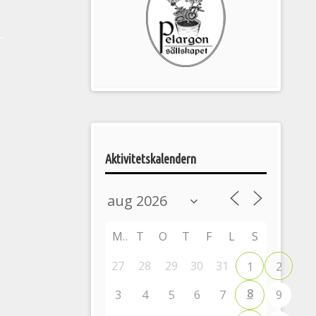
Pelargonsällskapets
aktiviteter
Aktivitetskalendern
M
T
O
T
F
L
S
27
28
29
30
31
1
2
8
3
4
5
6
7
9