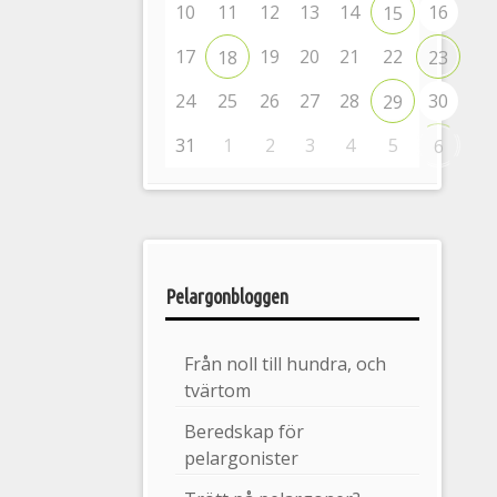
10
11
12
13
14
16
15
17
19
20
21
22
18
23
24
25
26
27
28
30
29
31
1
2
3
4
5
6
Pelargonbloggen
Från noll till hundra, och
tvärtom
Beredskap för
pelargonister