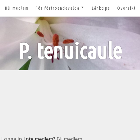
Bli medlem
För förtroendevalda
Länktips
Översikt
till 2027
Nyheter och tips 2026-03-20
m
Styrelsesidan
t ger ut!
P. tenuicaule
Bildbanken
 lösenord?
Dokument för
förtroendevalda
n
Lägg till aktivitet
Kom igång med Zoom för
n
våra digitala möten
svar
nt
n
Logga in
. Inte medlem?
Bli medlem.