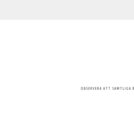
Välkommen
till
Svenska
Pelargonsällskapet
OBSERVERA ATT SAMTLIGA 