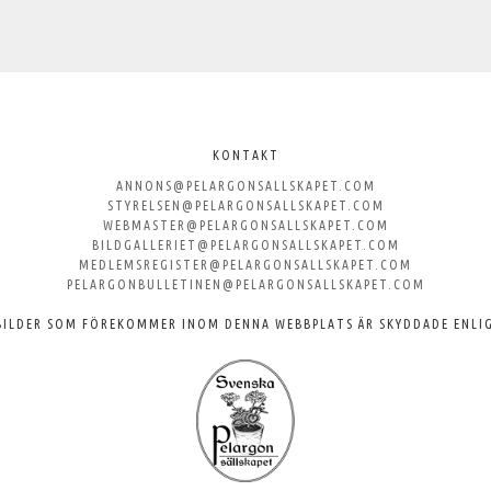
KONTAKT
ANNONS@PELARGONSALLSKAPET.COM
STYRELSEN@PELARGONSALLSKAPET.COM
WEBMASTER@PELARGONSALLSKAPET.COM
BILDGALLERIET@PELARGONSALLSKAPET.COM
MEDLEMSREGISTER@PELARGONSALLSKAPET.COM
PELARGONBULLETINEN@PELARGONSALLSKAPET.COM
BILDER SOM FÖREKOMMER INOM DENNA WEBBPLATS ÄR SKYDDADE ENLI