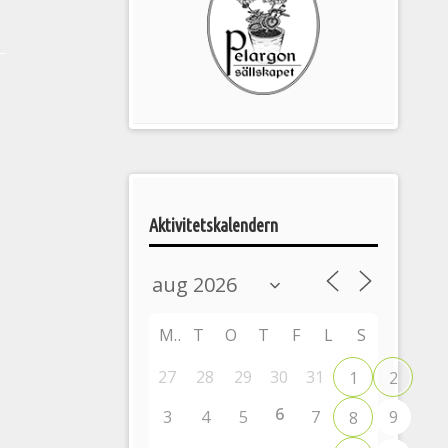
Pelargonsällskapets
aktiviteter
Aktivitetskalendern
M
T
O
T
F
L
S
27
28
29
30
31
1
2
6
3
4
5
7
9
8