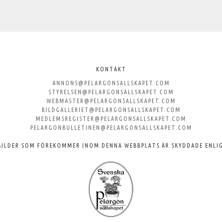
KONTAKT
ANNONS@PELARGONSALLSKAPET.COM
STYRELSEN@PELARGONSALLSKAPET.COM
WEBMASTER@PELARGONSALLSKAPET.COM
BILDGALLERIET@PELARGONSALLSKAPET.COM
MEDLEMSREGISTER@PELARGONSALLSKAPET.COM
PELARGONBULLETINEN@PELARGONSALLSKAPET.COM
BILDER SOM FÖREKOMMER INOM DENNA WEBBPLATS ÄR SKYDDADE ENLI