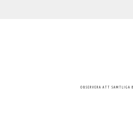
Välkommen
till
Svenska
Pelargonsällskapet
OBSERVERA ATT SAMTLIGA 