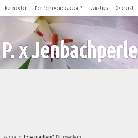
Bli medlem
För förtroendevalda
Länktips
Översikt
till 2027
Nyheter och tips 2026-03-20
m
Styrelsesidan
t ger ut!
P. x Jenbachperle
Bildbanken
 lösenord?
Dokument för
förtroendevalda
n
Lägg till aktivitet
Kom igång med Zoom för
n
våra digitala möten
svar
nt
n
Logga in
. Inte medlem?
Bli medlem.