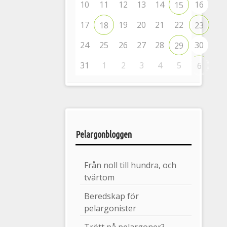
10
11
12
13
14
16
15
17
19
20
21
22
18
23
24
25
26
27
28
30
29
31
1
2
3
4
5
6
Pelargonbloggen
Från noll till hundra, och
tvärtom
Beredskap för
pelargonister