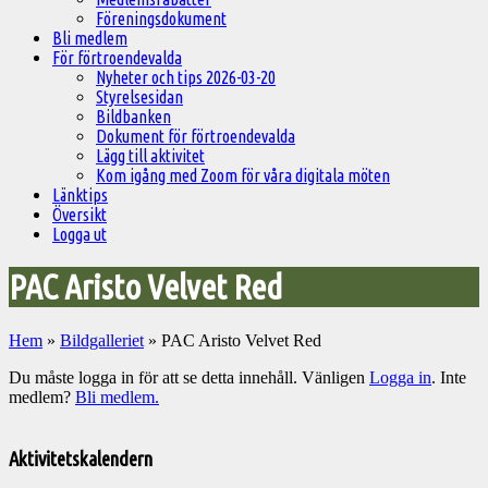
Föreningsdokument
Bli medlem
För förtroendevalda
Nyheter och tips 2026-03-20
Styrelsesidan
Bildbanken
Dokument för förtroendevalda
Lägg till aktivitet
Kom igång med Zoom för våra digitala möten
Länktips
Översikt
Logga ut
PAC Aristo Velvet Red
Hem
»
Bildgalleriet
»
PAC Aristo Velvet Red
Du måste logga in för att se detta innehåll. Vänligen
Logga in
. Inte
medlem?
Bli medlem.
Välkommen
till
Aktivitetskalendern
Pelargonsällskapets