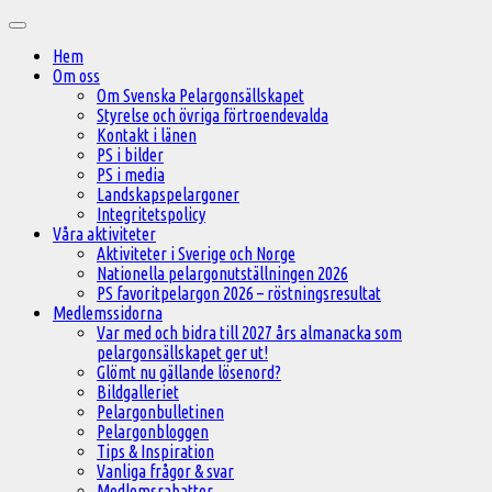
Hoppa
Huvudmeny
till
Hem
innehåll
Om oss
Om Svenska Pelargonsällskapet
Styrelse och övriga förtroendevalda
Kontakt i länen
PS i bilder
PS i media
Landskapspelargoner
Integritetspolicy
Våra aktiviteter
Aktiviteter i Sverige och Norge
Nationella pelargonutställningen 2026
PS favoritpelargon 2026 – röstningsresultat
Medlemssidorna
Var med och bidra till 2027 års almanacka som
pelargonsällskapet ger ut!
Glömt nu gällande lösenord?
Bildgalleriet
Pelargonbulletinen
Pelargonbloggen
Tips & Inspiration
Vanliga frågor & svar
Medlemsrabatter