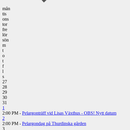
mån
tis
ons
tor
fre
lör
sön
m
t
o
t
f
l
s
27
28
29
30
31
1
2:00 PM -
Pelargonträff vid Lisas Växthus - OBS! Nytt datum
2
2:00 PM -
Pelargondag på Thurdinska gården
3