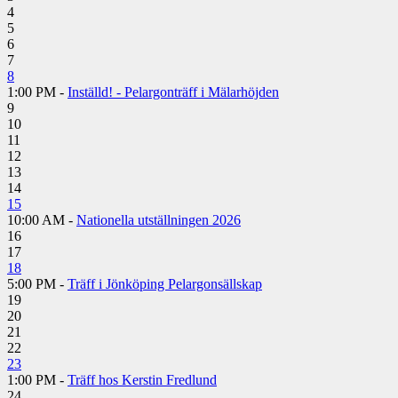
4
5
6
7
8
1:00 PM -
Inställd! - Pelargonträff i Mälarhöjden
9
10
11
12
13
14
15
10:00 AM -
Nationella utställningen 2026
16
17
18
5:00 PM -
Träff i Jönköping Pelargonsällskap
19
20
21
22
23
1:00 PM -
Träff hos Kerstin Fredlund
24