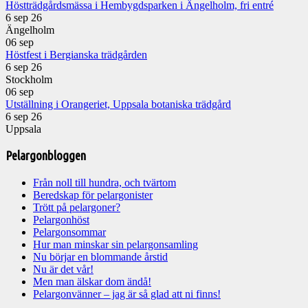
Höstträdgårdsmässa i Hembygdsparken i Ängelholm, fri entré
6 sep 26
Ängelholm
06
sep
Höstfest i Bergianska trädgården
6 sep 26
Stockholm
06
sep
Utställning i Orangeriet, Uppsala botaniska trädgård
6 sep 26
Uppsala
Pelargonbloggen
Från noll till hundra, och tvärtom
Beredskap för pelargonister
Trött på pelargoner?
Pelargonhöst
Pelargonsommar
Hur man minskar sin pelargonsamling
Nu börjar en blommande årstid
Nu är det vår!
Men man älskar dom ändå!
Pelargonvänner – jag är så glad att ni finns!