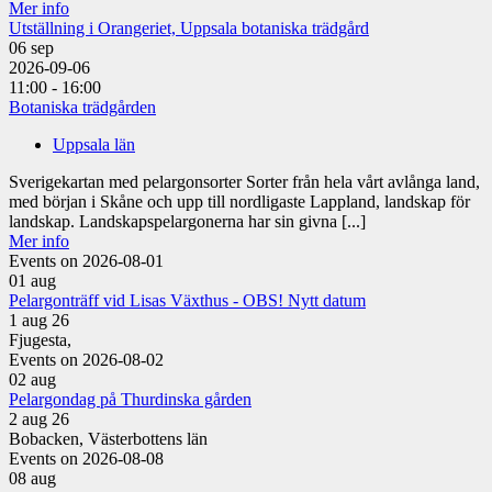
Mer info
Utställning i Orangeriet, Uppsala botaniska trädgård
06
sep
2026-09-06
11:00 - 16:00
Botaniska trädgården
Uppsala län
Sverigekartan med pelargonsorter Sorter från hela vårt avlånga land,
med början i Skåne och upp till nordligaste Lappland, landskap för
landskap. Landskapspelargonerna har sin givna [...]
Mer info
Events on 2026-08-01
01
aug
Pelargonträff vid Lisas Växthus - OBS! Nytt datum
1 aug 26
Fjugesta,
Events on 2026-08-02
02
aug
Pelargondag på Thurdinska gården
2 aug 26
Bobacken, Västerbottens län
Events on 2026-08-08
08
aug