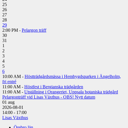
25
26
27
28
29
2:00 PM -
Pelargon träff
30
31
1
2
3
4
5
6
10:00 AM -
Höstträdgårdsmässa i Hembygdsparken i Ängelholm,
fri entré
11:00 AM -
Höstfest i Bergianska trädgården
11:00 AM -
Utställning i Orangeriet, Uppsala botaniska trädgård
Pelargonträff vid Lisas Växthus - OBS! Nytt datum
01
aug
2026-08-01
14:00 - 17:00
Lisas Växthus
Örebro län