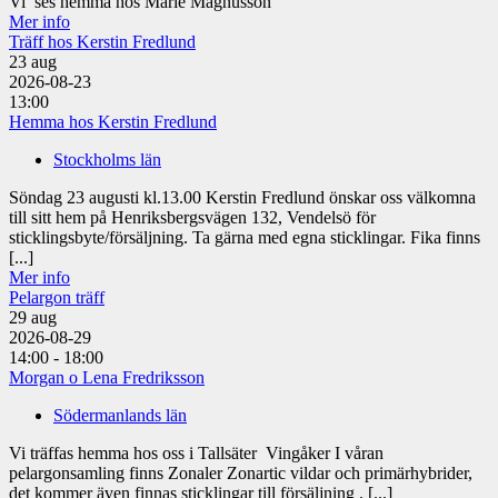
Vi ses hemma hos Marie Magnusson
Mer info
Träff hos Kerstin Fredlund
23
aug
2026-08-23
13:00
Hemma hos Kerstin Fredlund
Stockholms län
Söndag 23 augusti kl.13.00 Kerstin Fredlund önskar oss välkomna
till sitt hem på Henriksbergsvägen 132, Vendelsö för
sticklingsbyte/försäljning. Ta gärna med egna sticklingar. Fika finns
[...]
Mer info
Pelargon träff
29
aug
2026-08-29
14:00 - 18:00
Morgan o Lena Fredriksson
Södermanlands län
Vi träffas hemma hos oss i Tallsäter Vingåker I våran
pelargonsamling finns Zonaler Zonartic vildar och primärhybrider,
det kommer även finnas sticklingar till försäljning . [...]