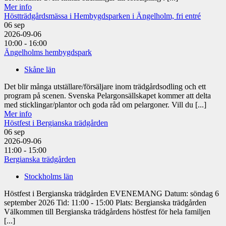
Mer info
Höstträdgårdsmässa i Hembygdsparken i Ängelholm, fri entré
06
sep
2026-09-06
10:00 - 16:00
Ängelholms hembygdspark
Skåne län
Det blir många utställare/försäljare inom trädgårdsodling och ett
program på scenen. Svenska Pelargonsällskapet kommer att delta
med sticklingar/plantor och goda råd om pelargoner. Vill du [...]
Mer info
Höstfest i Bergianska trädgården
06
sep
2026-09-06
11:00 - 15:00
Bergianska trädgården
Stockholms län
Höstfest i Bergianska trädgården EVENEMANG Datum: söndag 6
september 2026 Tid: 11:00 - 15:00 Plats: Bergianska trädgården
Välkommen till Bergianska trädgårdens höstfest för hela familjen
[...]