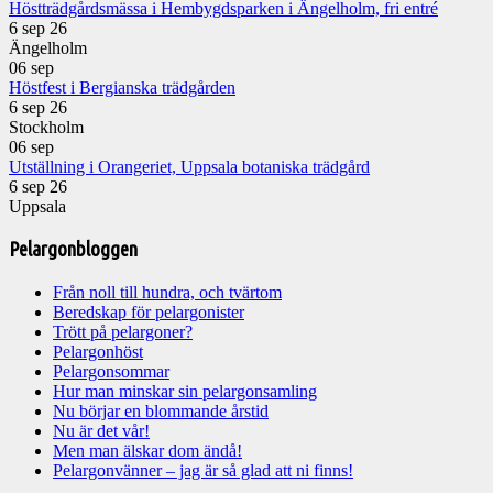
Höstträdgårdsmässa i Hembygdsparken i Ängelholm, fri entré
6 sep 26
Ängelholm
06
sep
Höstfest i Bergianska trädgården
6 sep 26
Stockholm
06
sep
Utställning i Orangeriet, Uppsala botaniska trädgård
6 sep 26
Uppsala
Pelargonbloggen
Från noll till hundra, och tvärtom
Beredskap för pelargonister
Trött på pelargoner?
Pelargonhöst
Pelargonsommar
Hur man minskar sin pelargonsamling
Nu börjar en blommande årstid
Nu är det vår!
Men man älskar dom ändå!
Pelargonvänner – jag är så glad att ni finns!