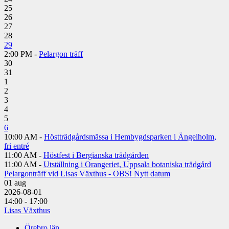
25
26
27
28
29
2:00 PM -
Pelargon träff
30
31
1
2
3
4
5
6
10:00 AM -
Höstträdgårdsmässa i Hembygdsparken i Ängelholm,
fri entré
11:00 AM -
Höstfest i Bergianska trädgården
11:00 AM -
Utställning i Orangeriet, Uppsala botaniska trädgård
Pelargonträff vid Lisas Växthus - OBS! Nytt datum
01
aug
2026-08-01
14:00 - 17:00
Lisas Växthus
Örebro län