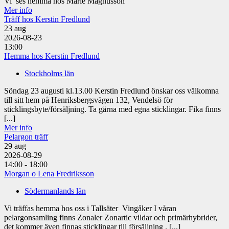
Vi ses hemma hos Marie Magnusson
Mer info
Träff hos Kerstin Fredlund
23
aug
2026-08-23
13:00
Hemma hos Kerstin Fredlund
Stockholms län
Söndag 23 augusti kl.13.00 Kerstin Fredlund önskar oss välkomna
till sitt hem på Henriksbergsvägen 132, Vendelsö för
sticklingsbyte/försäljning. Ta gärna med egna sticklingar. Fika finns
[...]
Mer info
Pelargon träff
29
aug
2026-08-29
14:00 - 18:00
Morgan o Lena Fredriksson
Södermanlands län
Vi träffas hemma hos oss i Tallsäter Vingåker I våran
pelargonsamling finns Zonaler Zonartic vildar och primärhybrider,
det kommer även finnas sticklingar till försäljning . [...]