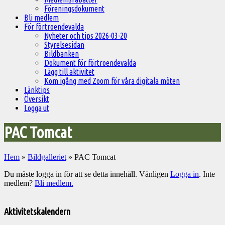
Föreningsdokument
Bli medlem
För förtroendevalda
Nyheter och tips 2026-03-20
Styrelsesidan
Bildbanken
Dokument för förtroendevalda
Lägg till aktivitet
Kom igång med Zoom för våra digitala möten
Länktips
Översikt
Logga ut
PAC Tomcat
Hem
»
Bildgalleriet
»
PAC Tomcat
Du måste logga in för att se detta innehåll. Vänligen
Logga in
. Inte
medlem?
Bli medlem.
Välkommen
till
Aktivitetskalendern
Pelargonsällskapets