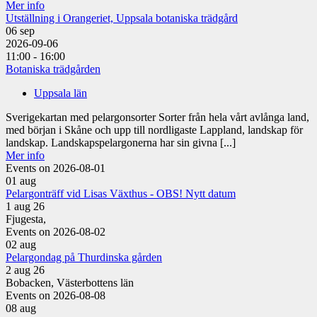
Mer info
Utställning i Orangeriet, Uppsala botaniska trädgård
06
sep
2026-09-06
11:00 - 16:00
Botaniska trädgården
Uppsala län
Sverigekartan med pelargonsorter Sorter från hela vårt avlånga land,
med början i Skåne och upp till nordligaste Lappland, landskap för
landskap. Landskapspelargonerna har sin givna [...]
Mer info
Events on 2026-08-01
01
aug
Pelargonträff vid Lisas Växthus - OBS! Nytt datum
1 aug 26
Fjugesta,
Events on 2026-08-02
02
aug
Pelargondag på Thurdinska gården
2 aug 26
Bobacken, Västerbottens län
Events on 2026-08-08
08
aug