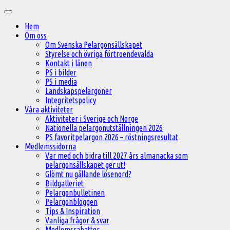
Hoppa
Huvudmeny
till
Hem
innehåll
Om oss
Om Svenska Pelargonsällskapet
Styrelse och övriga förtroendevalda
Kontakt i länen
PS i bilder
PS i media
Landskapspelargoner
Integritetspolicy
Våra aktiviteter
Aktiviteter i Sverige och Norge
Nationella pelargonutställningen 2026
PS favoritpelargon 2026 – röstningsresultat
Medlemssidorna
Var med och bidra till 2027 års almanacka som
pelargonsällskapet ger ut!
Glömt nu gällande lösenord?
Bildgalleriet
Pelargonbulletinen
Pelargonbloggen
Tips & Inspiration
Vanliga frågor & svar
Medlemsrabatter