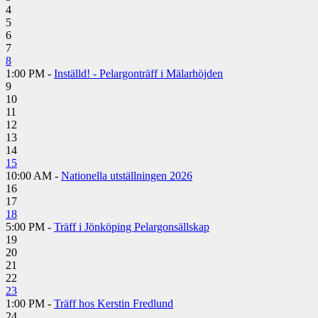
4
5
6
7
8
1:00 PM -
Inställd! - Pelargonträff i Mälarhöjden
9
10
11
12
13
14
15
10:00 AM -
Nationella utställningen 2026
16
17
18
5:00 PM -
Träff i Jönköping Pelargonsällskap
19
20
21
22
23
1:00 PM -
Träff hos Kerstin Fredlund
24