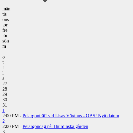
mån
tis
ons
tor
fre
lör
sön
m
t
o
t
f
l
s
27
28
29
30
31
1
2:00 PM -
Pelargonträff vid Lisas Växthus - OBS! Nytt datum
2
2:00 PM -
Pelargondag på Thurdinska gården
3