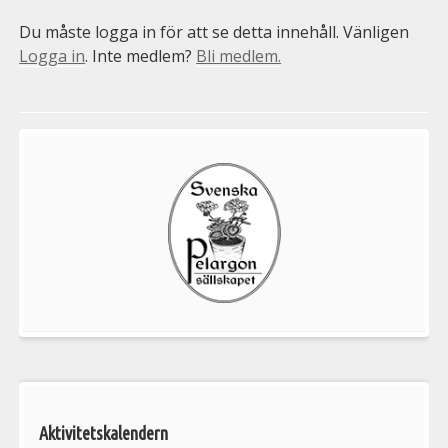
Du måste logga in för att se detta innehåll. Vänligen
Logga in
. Inte medlem?
Bli medlem.
Välkommen
till
Pelargonsällskapets
aktiviteter
Aktivitetskalendern