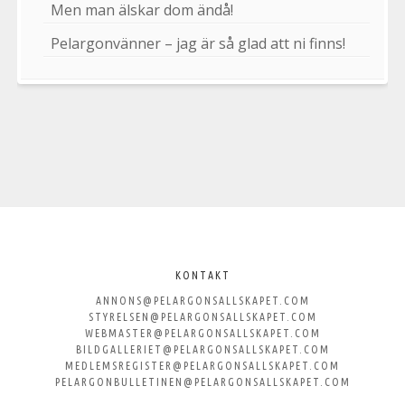
Men man älskar dom ändå!
Pelargonvänner – jag är så glad att ni finns!
Välkommen
till
KONTAKT
ANNONS@PELARGONSALLSKAPET.COM
Svenska
STYRELSEN@PELARGONSALLSKAPET.COM
WEBMASTER@PELARGONSALLSKAPET.COM
Pelargonsällskapet
BILDGALLERIET@PELARGONSALLSKAPET.COM
MEDLEMSREGISTER@PELARGONSALLSKAPET.COM
PELARGONBULLETINEN@PELARGONSALLSKAPET.COM