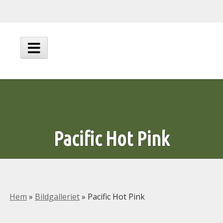
Hoppa
till
innehåll
Huvudmeny
Pacific Hot Pink
Hem
»
Bildgalleriet
»
Pacific Hot Pink