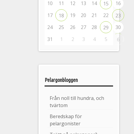
10
11
12
13
14
16
15
17
19
20
21
22
18
23
24
25
26
27
28
30
29
31
1
2
3
4
5
6
Pelargonbloggen
Från noll till hundra, och
tvärtom
Beredskap för
pelargonister