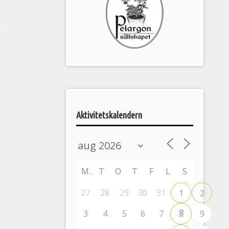
Pelargonsällskapets
aktiviteter
Aktivitetskalendern
M
T
O
T
F
L
S
27
28
29
30
31
1
2
8
3
4
5
6
7
9