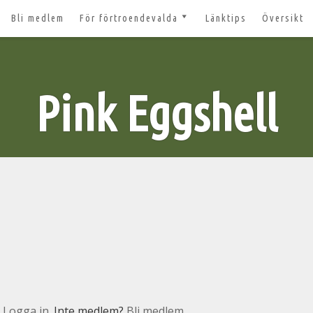
Bli medlem
För förtroendevalda
Länktips
Översikt
till 2027
Nyheter och tips 2026-03-20
m
Styrelsesidan
t ger ut!
Pink Eggshell
Bildbanken
 lösenord?
Dokument för
förtroendevalda
n
Lägg till aktivitet
Kom igång med Zoom för
n
våra digitala möten
svar
nt
n
Logga in
. Inte medlem?
Bli medlem.