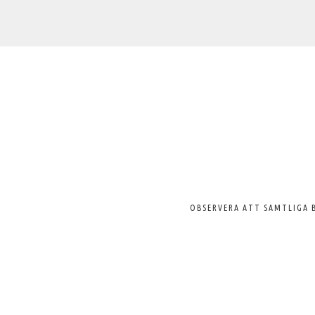
Välkommen
till
Svenska
Pelargonsällskapet
OBSERVERA ATT SAMTLIGA 