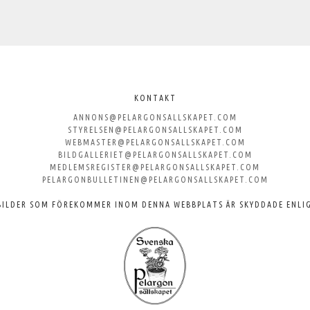
KONTAKT
ANNONS@PELARGONSALLSKAPET.COM
STYRELSEN@PELARGONSALLSKAPET.COM
WEBMASTER@PELARGONSALLSKAPET.COM
BILDGALLERIET@PELARGONSALLSKAPET.COM
MEDLEMSREGISTER@PELARGONSALLSKAPET.COM
PELARGONBULLETINEN@PELARGONSALLSKAPET.COM
BILDER SOM FÖREKOMMER INOM DENNA WEBBPLATS ÄR SKYDDADE ENLI