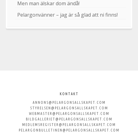
Men man älskar dom ändå!
Pelargonvänner – jag är så glad att ni finns!
Välkommen
till
KONTAKT
ANNONS@PELARGONSALLSKAPET.COM
Svenska
STYRELSEN@PELARGONSALLSKAPET.COM
WEBMASTER@PELARGONSALLSKAPET.COM
Pelargonsällskapet
BILDGALLERIET@PELARGONSALLSKAPET.COM
MEDLEMSREGISTER@PELARGONSALLSKAPET.COM
PELARGONBULLETINEN@PELARGONSALLSKAPET.COM