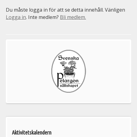
Du måste logga in för att se detta innehåll. Vänligen
Logga in
. Inte medlem?
Bli medlem.
Välkommen
till
Pelargonsällskapets
aktiviteter
Aktivitetskalendern