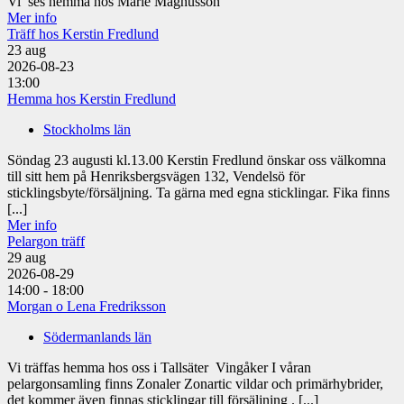
Vi ses hemma hos Marie Magnusson
Mer info
Träff hos Kerstin Fredlund
23
aug
2026-08-23
13:00
Hemma hos Kerstin Fredlund
Stockholms län
Söndag 23 augusti kl.13.00 Kerstin Fredlund önskar oss välkomna
till sitt hem på Henriksbergsvägen 132, Vendelsö för
sticklingsbyte/försäljning. Ta gärna med egna sticklingar. Fika finns
[...]
Mer info
Pelargon träff
29
aug
2026-08-29
14:00 - 18:00
Morgan o Lena Fredriksson
Södermanlands län
Vi träffas hemma hos oss i Tallsäter Vingåker I våran
pelargonsamling finns Zonaler Zonartic vildar och primärhybrider,
det kommer även finnas sticklingar till försäljning . [...]