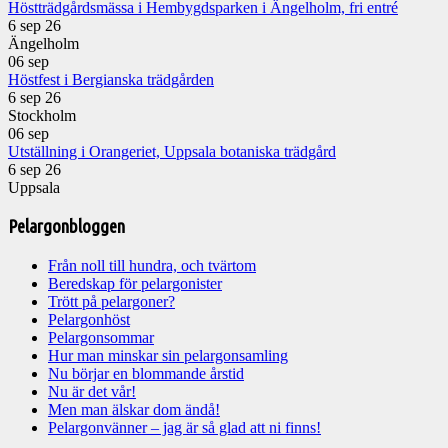
Höstträdgårdsmässa i Hembygdsparken i Ängelholm, fri entré
6 sep 26
Ängelholm
06
sep
Höstfest i Bergianska trädgården
6 sep 26
Stockholm
06
sep
Utställning i Orangeriet, Uppsala botaniska trädgård
6 sep 26
Uppsala
Pelargonbloggen
Från noll till hundra, och tvärtom
Beredskap för pelargonister
Trött på pelargoner?
Pelargonhöst
Pelargonsommar
Hur man minskar sin pelargonsamling
Nu börjar en blommande årstid
Nu är det vår!
Men man älskar dom ändå!
Pelargonvänner – jag är så glad att ni finns!