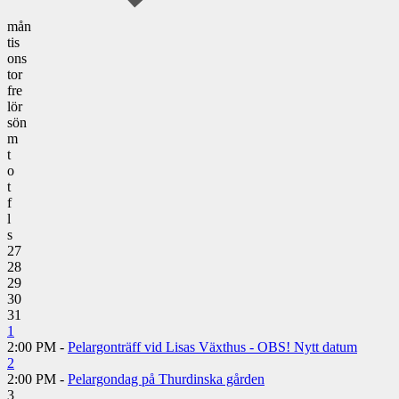
mån
tis
ons
tor
fre
lör
sön
m
t
o
t
f
l
s
27
28
29
30
31
1
2:00 PM -
Pelargonträff vid Lisas Växthus - OBS! Nytt datum
2
2:00 PM -
Pelargondag på Thurdinska gården
3