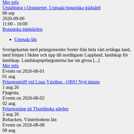
Mer info
Utställning i Orangeriet, Uppsala botaniska trädgård
06
sep
2026-09-06
11:00 - 16:00
Botaniska trädgården
Uppsala län
Sverigekartan med pelargonsorter Sorter från hela vårt avlånga land,
med början i Skåne och upp till nordligaste Lappland, landskap för
landskap. Landskapspelargonerna har sin givna [...]
Mer info
Events on 2026-08-01
01
aug
Pelargonträff vid Lisas Växthus - OBS! Nytt datum
1 aug 26
Fjugesta,
Events on 2026-08-02
02
aug
Pelargondag på Thurdinska gården
2 aug 26
Bobacken, Västerbottens län
Events on 2026-08-08
08
aug