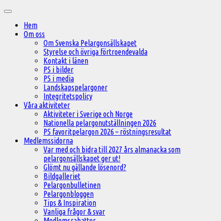
Hoppa
Huvudmeny
till
Hem
innehåll
Om oss
Om Svenska Pelargonsällskapet
Styrelse och övriga förtroendevalda
Kontakt i länen
PS i bilder
PS i media
Landskapspelargoner
Integritetspolicy
Våra aktiviteter
Aktiviteter i Sverige och Norge
Nationella pelargonutställningen 2026
PS favoritpelargon 2026 – röstningsresultat
Medlemssidorna
Var med och bidra till 2027 års almanacka som
pelargonsällskapet ger ut!
Glömt nu gällande lösenord?
Bildgalleriet
Pelargonbulletinen
Pelargonbloggen
Tips & Inspiration
Vanliga frågor & svar
Medlemsrabatter