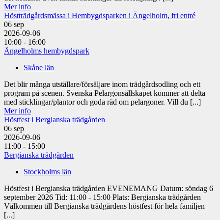
Mer info
Höstträdgårdsmässa i Hembygdsparken i Ängelholm, fri entré
06
sep
2026-09-06
10:00 - 16:00
Ängelholms hembygdspark
Skåne län
Det blir många utställare/försäljare inom trädgårdsodling och ett
program på scenen. Svenska Pelargonsällskapet kommer att delta
med sticklingar/plantor och goda råd om pelargoner. Vill du [...]
Mer info
Höstfest i Bergianska trädgården
06
sep
2026-09-06
11:00 - 15:00
Bergianska trädgården
Stockholms län
Höstfest i Bergianska trädgården EVENEMANG Datum: söndag 6
september 2026 Tid: 11:00 - 15:00 Plats: Bergianska trädgården
Välkommen till Bergianska trädgårdens höstfest för hela familjen
[...]