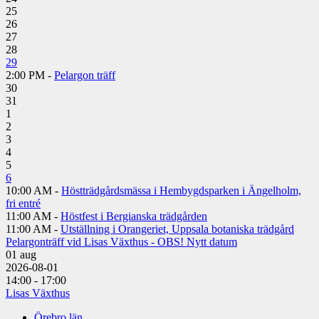
25
26
27
28
29
2:00 PM -
Pelargon träff
30
31
1
2
3
4
5
6
10:00 AM -
Höstträdgårdsmässa i Hembygdsparken i Ängelholm,
fri entré
11:00 AM -
Höstfest i Bergianska trädgården
11:00 AM -
Utställning i Orangeriet, Uppsala botaniska trädgård
Pelargonträff vid Lisas Växthus - OBS! Nytt datum
01
aug
2026-08-01
14:00 - 17:00
Lisas Växthus
Örebro län