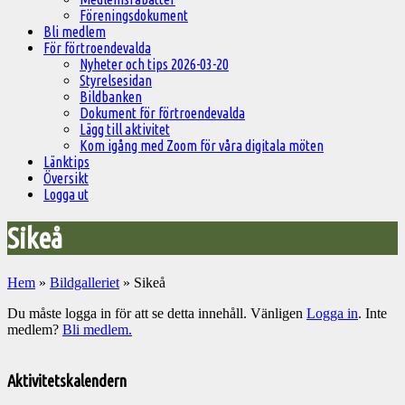
Föreningsdokument
Bli medlem
För förtroendevalda
Nyheter och tips 2026-03-20
Styrelsesidan
Bildbanken
Dokument för förtroendevalda
Lägg till aktivitet
Kom igång med Zoom för våra digitala möten
Länktips
Översikt
Logga ut
Sikeå
Hem
»
Bildgalleriet
»
Sikeå
Du måste logga in för att se detta innehåll. Vänligen
Logga in
. Inte
medlem?
Bli medlem.
Välkommen
till
Aktivitetskalendern
Pelargonsällskapets