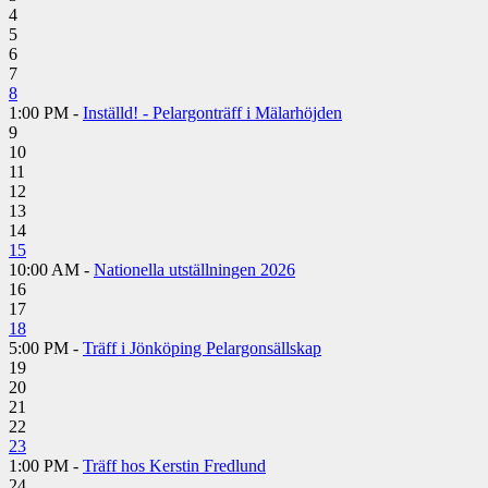
4
5
6
7
8
1:00 PM -
Inställd! - Pelargonträff i Mälarhöjden
9
10
11
12
13
14
15
10:00 AM -
Nationella utställningen 2026
16
17
18
5:00 PM -
Träff i Jönköping Pelargonsällskap
19
20
21
22
23
1:00 PM -
Träff hos Kerstin Fredlund
24