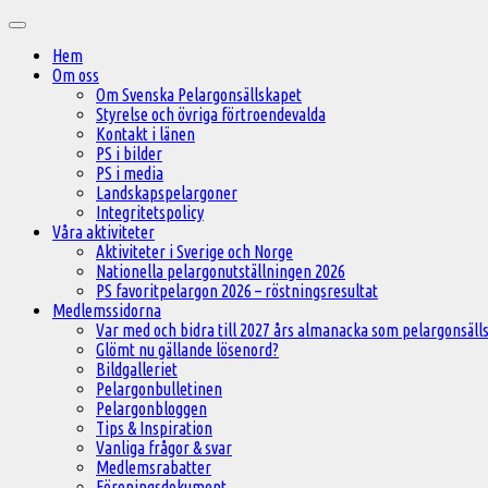
Hoppa
Huvudmeny
till
Hem
innehåll
Om oss
Om Svenska Pelargonsällskapet
Styrelse och övriga förtroendevalda
Kontakt i länen
PS i bilder
PS i media
Landskapspelargoner
Integritetspolicy
Våra aktiviteter
Aktiviteter i Sverige och Norge
Nationella pelargonutställningen 2026
PS favoritpelargon 2026 – röstningsresultat
Medlemssidorna
Var med och bidra till 2027 års almanacka som pelargonsälls
Glömt nu gällande lösenord?
Bildgalleriet
Pelargonbulletinen
Pelargonbloggen
Tips & Inspiration
Vanliga frågor & svar
Medlemsrabatter
Föreningsdokument