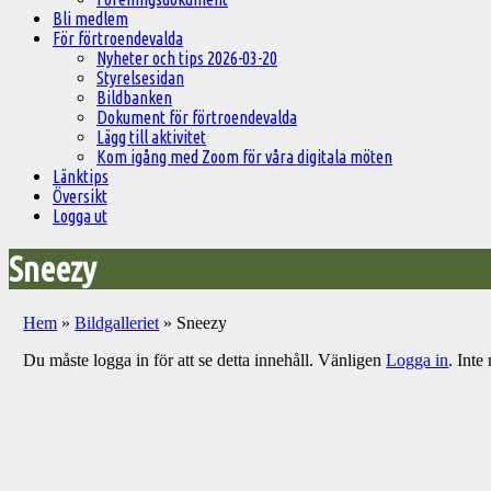
Bli medlem
För förtroendevalda
Nyheter och tips 2026-03-20
Styrelsesidan
Bildbanken
Dokument för förtroendevalda
Lägg till aktivitet
Kom igång med Zoom för våra digitala möten
Länktips
Översikt
Logga ut
Sneezy
Hem
»
Bildgalleriet
»
Sneezy
Du måste logga in för att se detta innehåll. Vänligen
Logga in
. Int
Välkommen
till
Pelargonsällskapets
aktiviteter