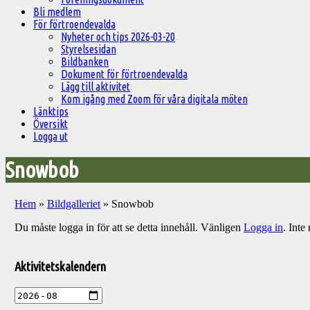
Bli medlem
För förtroendevalda
Nyheter och tips 2026-03-20
Styrelsesidan
Bildbanken
Dokument för förtroendevalda
Lägg till aktivitet
Kom igång med Zoom för våra digitala möten
Länktips
Översikt
Logga ut
Snowbob
Hem
»
Bildgalleriet
»
Snowbob
Du måste logga in för att se detta innehåll. Vänligen
Logga in
. Int
Välkommen
till
Aktivitetskalendern
Pelargonsällskapets
aktiviteter