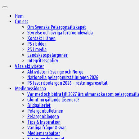
Hoppa
Huvudmeny
till
Hem
innehåll
Om oss
Om Svenska Pelargonsällskapet
Styrelse och övriga förtroendevalda
Kontakt i länen
PS i bilder
PS i media
Landskapspelargoner
Integritetspolicy
Våra aktiviteter
Aktiviteter i Sverige och Norge
Nationella pelargonutställningen 2026
PS favoritpelargon 2026 – röstningsresultat
Medlemssidorna
Var med och bidra till 2027 års almanacka som pelargonsälls
Glömt nu gällande lösenord?
Bildgalleriet
Pelargonbulletinen
Pelargonbloggen
Tips & Inspiration
Vanliga frågor & svar
Medlemsrabatter
Föreningsdokument