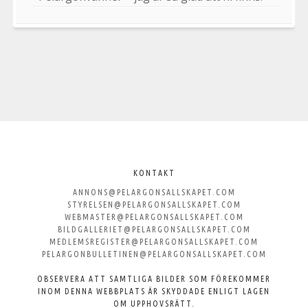
Välkommen
till
KONTAKT
ANNONS@PELARGONSALLSKAPET.COM
Svenska
STYRELSEN@PELARGONSALLSKAPET.COM
WEBMASTER@PELARGONSALLSKAPET.COM
Pelargonsällskapet
BILDGALLERIET@PELARGONSALLSKAPET.COM
MEDLEMSREGISTER@PELARGONSALLSKAPET.COM
PELARGONBULLETINEN@PELARGONSALLSKAPET.COM
OBSERVERA ATT SAMTLIGA BILDER SOM FÖREKOMMER
INOM DENNA WEBBPLATS ÄR SKYDDADE ENLIGT LAGEN
OM UPPHOVSRÄTT.