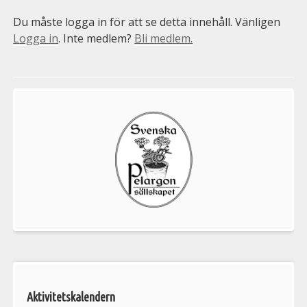
Du måste logga in för att se detta innehåll. Vänligen
Logga in
. Inte medlem?
Bli medlem.
Välkommen
till
Pelargonsällskapets
aktiviteter
Aktivitetskalendern