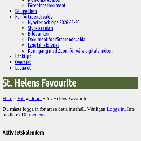
Föreningsdokument
Bli medlem
För förtroendevalda
Nyheter och tips 2026-03-20
Styrelsesidan
Bildbanken
Dokument för förtroendevalda
Lägg till aktivitet
Kom igång med Zoom för våra digitala möten
Länktips
Översikt
Logga ut
St. Helens Favourite
Hem
»
Bildgalleriet
»
St. Helens Favourite
Du måste logga in för att se detta innehåll. Vänligen
Logga in
. Inte
medlem?
Bli medlem.
Välkommen
till
Aktivitetskalendern
Pelargonsällskapets