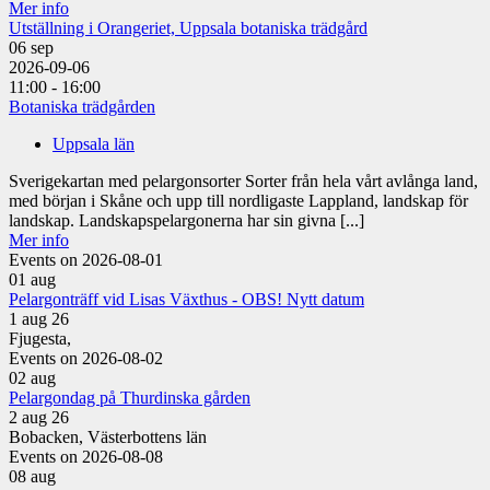
Mer info
Utställning i Orangeriet, Uppsala botaniska trädgård
06
sep
2026-09-06
11:00 - 16:00
Botaniska trädgården
Uppsala län
Sverigekartan med pelargonsorter Sorter från hela vårt avlånga land,
med början i Skåne och upp till nordligaste Lappland, landskap för
landskap. Landskapspelargonerna har sin givna [...]
Mer info
Events on 2026-08-01
01
aug
Pelargonträff vid Lisas Växthus - OBS! Nytt datum
1 aug 26
Fjugesta,
Events on 2026-08-02
02
aug
Pelargondag på Thurdinska gården
2 aug 26
Bobacken, Västerbottens län
Events on 2026-08-08
08
aug