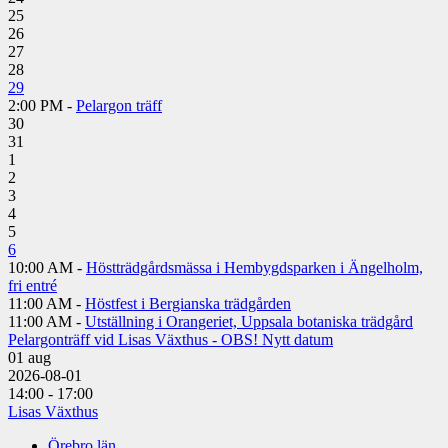
25
26
27
28
29
2:00 PM -
Pelargon träff
30
31
1
2
3
4
5
6
10:00 AM -
Höstträdgårdsmässa i Hembygdsparken i Ängelholm,
fri entré
11:00 AM -
Höstfest i Bergianska trädgården
11:00 AM -
Utställning i Orangeriet, Uppsala botaniska trädgård
Pelargonträff vid Lisas Växthus - OBS! Nytt datum
01
aug
2026-08-01
14:00 - 17:00
Lisas Växthus
Örebro län