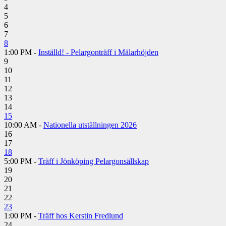
4
5
6
7
8
1:00 PM -
Inställd! - Pelargonträff i Mälarhöjden
9
10
11
12
13
14
15
10:00 AM -
Nationella utställningen 2026
16
17
18
5:00 PM -
Träff i Jönköping Pelargonsällskap
19
20
21
22
23
1:00 PM -
Träff hos Kerstin Fredlund
24