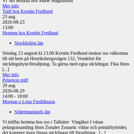
Vi ses hemma hos Marie Magnusson
Mer info
Träff hos Kerstin Fredlund
23
aug
2026-08-23
13:00
Hemma hos Kerstin Fredlund
Stockholms län
Söndag 23 augusti kl.13.00 Kerstin Fredlund önskar oss välkomna
till sitt hem på Henriksbergsvägen 132, Vendelsö för
sticklingsbyte/försäljning. Ta gärna med egna sticklingar. Fika finns
[...]
Mer info
Pelargon träff
29
aug
2026-08-29
14:00 - 18:00
Morgan o Lena Fredriksson
Södermanlands län
Vi träffas hemma hos oss i Tallsäter Vingåker I våran
pelargonsamling finns Zonaler Zonartic vildar och primärhybrider,
det kommer även finnas sticklingar till försäljning . [...]