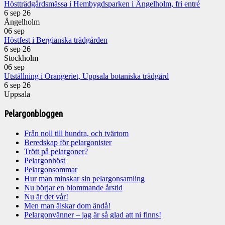
Höstträdgårdsmässa i Hembygdsparken i Ängelholm, fri entré
6 sep 26
Ängelholm
06
sep
Höstfest i Bergianska trädgården
6 sep 26
Stockholm
06
sep
Utställning i Orangeriet, Uppsala botaniska trädgård
6 sep 26
Uppsala
Pelargonbloggen
Från noll till hundra, och tvärtom
Beredskap för pelargonister
Trött på pelargoner?
Pelargonhöst
Pelargonsommar
Hur man minskar sin pelargonsamling
Nu börjar en blommande årstid
Nu är det vår!
Men man älskar dom ändå!
Pelargonvänner – jag är så glad att ni finns!