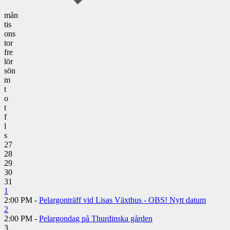
mån
tis
ons
tor
fre
lör
sön
m
t
o
t
f
l
s
27
28
29
30
31
1
2:00 PM -
Pelargonträff vid Lisas Växthus - OBS! Nytt datum
2
2:00 PM -
Pelargondag på Thurdinska gården
3