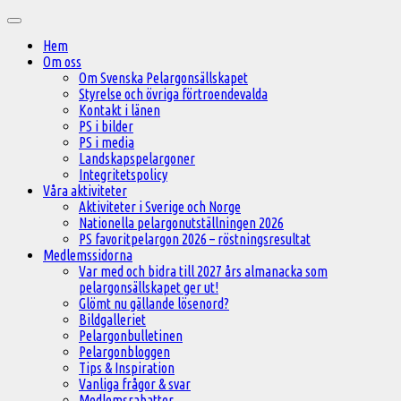
Hoppa
Huvudmeny
till
Hem
innehåll
Om oss
Om Svenska Pelargonsällskapet
Styrelse och övriga förtroendevalda
Kontakt i länen
PS i bilder
PS i media
Landskapspelargoner
Integritetspolicy
Våra aktiviteter
Aktiviteter i Sverige och Norge
Nationella pelargonutställningen 2026
PS favoritpelargon 2026 – röstningsresultat
Medlemssidorna
Var med och bidra till 2027 års almanacka som
pelargonsällskapet ger ut!
Glömt nu gällande lösenord?
Bildgalleriet
Pelargonbulletinen
Pelargonbloggen
Tips & Inspiration
Vanliga frågor & svar
Medlemsrabatter