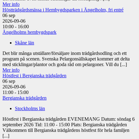
Mer info
Höstträdgårdsmässa i Hembygdsparken i Ängelholm, fri entré
06
sep
2026-09-06
10:00 - 16:00
Ängelholms hembygdspark
Skåne län
Det blir många utställare/försäljare inom trädgårdsodling och ett
program på scenen. Svenska Pelargonsällskapet kommer att delta
med sticklingar/plantor och goda råd om pelargoner. Vill du [...]
Mer info
Höstfest i Bergianska trädgården
06
sep
2026-09-06
11:00 - 15:00
Bergianska trädgården
Stockholms län
Höstfest i Bergianska trädgården EVENEMANG Datum: söndag 6
september 2026 Tid: 11:00 - 15:00 Plats: Bergianska trädgården
Välkommen till Bergianska trädgårdens höstfest för hela familjen
[...]