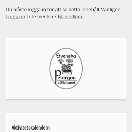
Du måste logga in för att se detta innehåll. Vänligen
Logga in
. Inte medlem?
Bli medlem.
Välkommen
till
Pelargonsällskapets
aktiviteter
Aktivitetskalendern