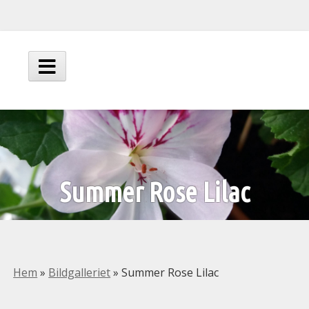
Hoppa
till
innehåll
Huvudmeny
Summer Rose Lilac
Hem
»
Bildgalleriet
»
Summer Rose Lilac