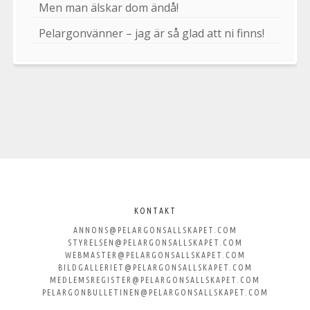
Men man älskar dom ändå!
Pelargonvänner – jag är så glad att ni finns!
Välkommen
till
KONTAKT
ANNONS@PELARGONSALLSKAPET.COM
Svenska
STYRELSEN@PELARGONSALLSKAPET.COM
WEBMASTER@PELARGONSALLSKAPET.COM
Pelargonsällskapet
BILDGALLERIET@PELARGONSALLSKAPET.COM
MEDLEMSREGISTER@PELARGONSALLSKAPET.COM
PELARGONBULLETINEN@PELARGONSALLSKAPET.COM