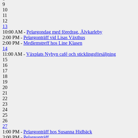
9
10
11
12
13
10:00 AM -
Pelargondag med föredrag, Älvkarleby
2:00 PM -
Pelargonträff vid Lisas Växthus
2:00 PM -
Medlemstreff hos Line Klasen
14
11:00 AM -
Växplats Nybyn café och sticklingsförsäljning
15
16
17
18
19
20
21
22
23
24
25
26
27
1:00 PM -
Pelargonträff hos Susanna Hidbäck
3:00 PM -
Pelargonträff