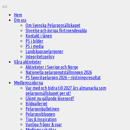
Hoppa
Huvudmeny
till
Hem
innehåll
Om oss
Om Svenska Pelargonsällskapet
Styrelse och övriga förtroendevalda
Kontakt i länen
PS i bilder
PS i media
Landskapspelargoner
Integritetspolicy
Våra aktiviteter
Aktiviteter i Sverige och Norge
Nationella pelargonutställningen 2026
PS favoritpelargon 2026 – röstningsresultat
Medlemssidorna
Var med och bidra till 2027 års almanacka som
pelargonsällskapet ger ut!
Glömt nu gällande lösenord?
Bildgalleriet
Pelargonbulletinen
Pelargonbloggen
Tips & Inspiration
Vanliga frågor & svar
Medlemsrabatter