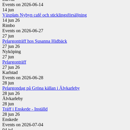
Events on 2026-06-14
14
jun
Växplats Nybyn café och sticklingsförsäljning
14 jun 26
Rimbo
Events on 2026-06-27
27
jun
Pelargonträff hos Susanna Hidbäck
27 jun 26
Nyköping
27
jun
Pelargonträff
27 jun 26
Karlstad
Events on 2026-06-28
28
jun
Pelargondag på Gröna källan i Älvkarleby
28 jun 26
Älvkarleby
28
jun
Träff i Enskede - Inställd
28 jun 26
Enskede
Events on 2026-07-04
04
jul