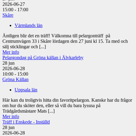
2026-06-27
15:00 - 17:00
Skåre
Värmlands län
Äntligen blir det en träff! Välkomna till pelargonträff på
Centrumvägen 33 i Skåre lördagen den 27 juni kl 15. Ta med och
sälj sticklingar och [...]
Mer info
Pelargondag på Gröna källan i Älvkarleby
28
jun
2026-06-28
10:00 - 15:00
Gröna Källan
Uppsala län
Här kan du troligtvis hitta din favoritpelargon. Kanske har du frågor
om hur du sköter den, eller så vill du bara lyssna på
Trädgårdsmästare Mats [...]
Mer info
Träff i Enskede - Inställd
28
jun
2026-06-28