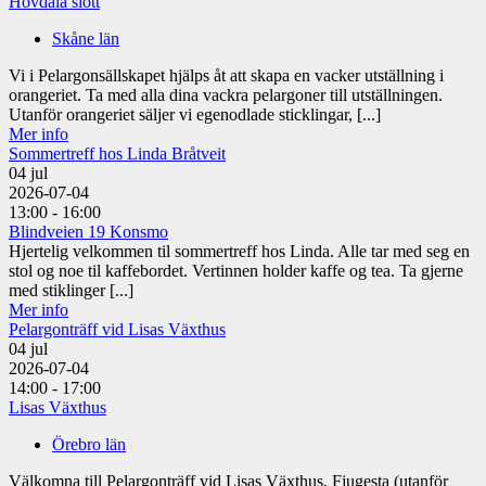
Hovdala slott
Skåne län
Vi i Pelargonsällskapet hjälps åt att skapa en vacker utställning i
orangeriet. Ta med alla dina vackra pelargoner till utställningen.
Utanför orangeriet säljer vi egenodlade sticklingar, [...]
Mer info
Sommertreff hos Linda Bråtveit
04
jul
2026-07-04
13:00 - 16:00
Blindveien 19 Konsmo
Hjertelig velkommen til sommertreff hos Linda. Alle tar med seg en
stol og noe til kaffebordet. Vertinnen holder kaffe og tea. Ta gjerne
med stiklinger [...]
Mer info
Pelargonträff vid Lisas Växthus
04
jul
2026-07-04
14:00 - 17:00
Lisas Växthus
Örebro län
Välkomna till Pelargonträff vid Lisas Växthus, Fjugesta (utanför