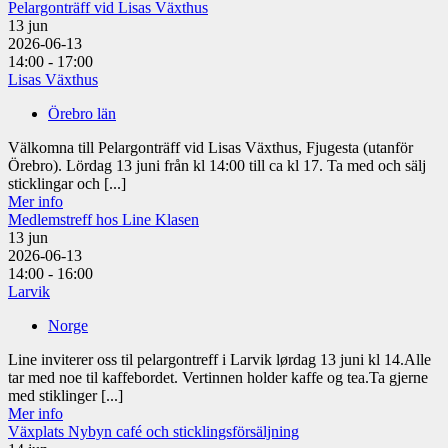
Pelargonträff vid Lisas Växthus
13
jun
2026-06-13
14:00 - 17:00
Lisas Växthus
Örebro län
Välkomna till Pelargonträff vid Lisas Växthus, Fjugesta (utanför
Örebro). Lördag 13 juni från kl 14:00 till ca kl 17. Ta med och sälj
sticklingar och [...]
Mer info
Medlemstreff hos Line Klasen
13
jun
2026-06-13
14:00 - 16:00
Larvik
Norge
Line inviterer oss til pelargontreff i Larvik lørdag 13 juni kl 14.Alle
tar med noe til kaffebordet. Vertinnen holder kaffe og tea.Ta gjerne
med stiklinger [...]
Mer info
Växplats Nybyn café och sticklingsförsäljning