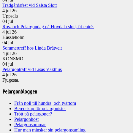
Trädgårdsfest vid Salsta Slott
4 jul 26
Uppsala
04
jul
Ros- och Pelargondag på Hovdala slott, fri entré.
4 jul 26
Hässleholm
04
jul
Sommertreff hos Linda Bråtveit
4 jul 26
KONSMO
04
jul
Pelargonträff vid Lisas Växthus
4 jul 26
Fjugesta,
Pelargonbloggen
Från noll till hundra, och tvärtom
Beredskap för pelargonister
Trött på pelargoner?
Pelargonhöst
Pelargonsommar
Hur man minskar sin pelargonsamling