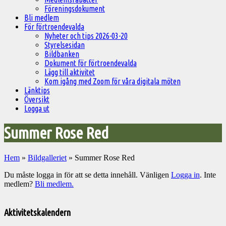
Föreningsdokument
Bli medlem
För förtroendevalda
Nyheter och tips 2026-03-20
Styrelsesidan
Bildbanken
Dokument för förtroendevalda
Lägg till aktivitet
Kom igång med Zoom för våra digitala möten
Länktips
Översikt
Logga ut
Summer Rose Red
Hem
»
Bildgalleriet
»
Summer Rose Red
Du måste logga in för att se detta innehåll. Vänligen
Logga in
. Inte
medlem?
Bli medlem.
Välkommen
till
Aktivitetskalendern
Pelargonsällskapets