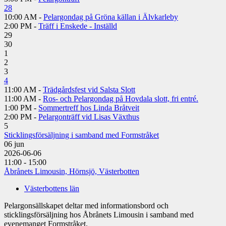
28
10:00 AM -
Pelargondag på Gröna källan i Älvkarleby
2:00 PM -
Träff i Enskede - Inställd
29
30
1
2
3
4
11:00 AM -
Trädgårdsfest vid Salsta Slott
11:00 AM -
Ros- och Pelargondag på Hovdala slott, fri entré.
1:00 PM -
Sommertreff hos Linda Bråtveit
2:00 PM -
Pelargonträff vid Lisas Växthus
5
Sticklingsförsäljning i samband med Formstråket
06
jun
2026-06-06
11:00 - 15:00
Åbrånets Limousin, Hörnsjö, Västerbotten
Västerbottens län
Pelargonsällskapet deltar med informationsbord och
sticklingsförsäljning hos Åbrånets Limousin i samband med
evenemanget Formstråket.