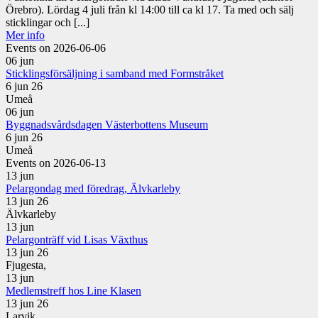
Örebro). Lördag 4 juli från kl 14:00 till ca kl 17. Ta med och sälj
sticklingar och [...]
Mer info
Events on 2026-06-06
06
jun
Sticklingsförsäljning i samband med Formstråket
6 jun 26
Umeå
06
jun
Byggnadsvårdsdagen Västerbottens Museum
6 jun 26
Umeå
Events on 2026-06-13
13
jun
Pelargondag med föredrag, Älvkarleby
13 jun 26
Älvkarleby
13
jun
Pelargonträff vid Lisas Växthus
13 jun 26
Fjugesta,
13
jun
Medlemstreff hos Line Klasen
13 jun 26
Larvik