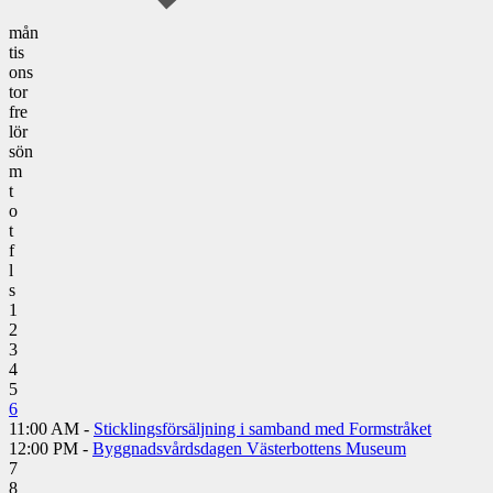
mån
tis
ons
tor
fre
lör
sön
m
t
o
t
f
l
s
1
2
3
4
5
6
11:00 AM -
Sticklingsförsäljning i samband med Formstråket
12:00 PM -
Byggnadsvårdsdagen Västerbottens Museum
7
8