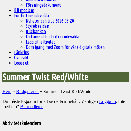
Föreningsdokument
Bli medlem
För förtroendevalda
Nyheter och tips 2026-03-20
Styrelsesidan
Bildbanken
Dokument för förtroendevalda
Lägg till aktivitet
Kom igång med Zoom för våra digitala möten
Länktips
Översikt
Logga ut
Summer Twist Red/White
Hem
»
Bildgalleriet
»
Summer Twist Red/White
Du måste logga in för att se detta innehåll. Vänligen
Logga in
. Inte
medlem?
Bli medlem.
Välkommen
till
Aktivitetskalendern
Pelargonsällskapets