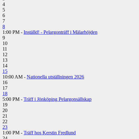
4
5
6
7
8
1:00 PM -
Inställd! - Pelargonträff i Mälarhöjden
9
10
11
12
13
14
15
10:00 AM -
Nationella utställningen 2026
16
17
18
5:00 PM -
Träff i Jönköping Pelargonsällskap
19
20
21
22
23
1:00 PM -
Träff hos Kerstin Fredlund
24