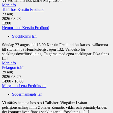
Vi ses hemma hos Marie Magnusson
Mer info
Träff hos Kerstin Fredlund
23
aug
2026-08-23
13:00
Hemma hos Kerstin Fredlund
Stockholms län
Söndag 23 augusti kl.13.00 Kerstin Fredlund önskar oss välkomna
till sitt hem på Henriksbergsvägen 132, Vendelsö för
sticklingsbyte/försäljning. Ta gärna med egna sticklingar. Fika finns
[...]
Mer info
Pelargon träff
29
aug
2026-08-29
14:00 - 18:00
Morgan o Lena Fredriksson
Södermanlands län
Vi träffas hemma hos oss i Tallsäter Vingåker I våran
pelargonsamling finns Zonaler Zonartic vildar och primärhybrider,
det kommer även finnas sticklingar till försäljning . [...]