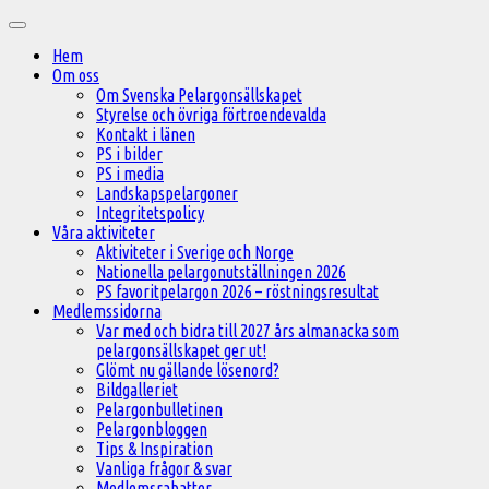
Hoppa
Huvudmeny
till
Hem
innehåll
Om oss
Om Svenska Pelargonsällskapet
Styrelse och övriga förtroendevalda
Kontakt i länen
PS i bilder
PS i media
Landskapspelargoner
Integritetspolicy
Våra aktiviteter
Aktiviteter i Sverige och Norge
Nationella pelargonutställningen 2026
PS favoritpelargon 2026 – röstningsresultat
Medlemssidorna
Var med och bidra till 2027 års almanacka som
pelargonsällskapet ger ut!
Glömt nu gällande lösenord?
Bildgalleriet
Pelargonbulletinen
Pelargonbloggen
Tips & Inspiration
Vanliga frågor & svar
Medlemsrabatter