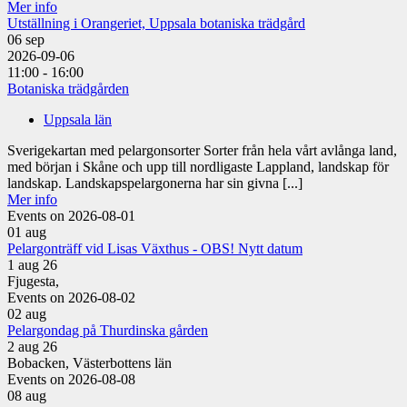
Mer info
Utställning i Orangeriet, Uppsala botaniska trädgård
06
sep
2026-09-06
11:00 - 16:00
Botaniska trädgården
Uppsala län
Sverigekartan med pelargonsorter Sorter från hela vårt avlånga land,
med början i Skåne och upp till nordligaste Lappland, landskap för
landskap. Landskapspelargonerna har sin givna [...]
Mer info
Events on 2026-08-01
01
aug
Pelargonträff vid Lisas Växthus - OBS! Nytt datum
1 aug 26
Fjugesta,
Events on 2026-08-02
02
aug
Pelargondag på Thurdinska gården
2 aug 26
Bobacken, Västerbottens län
Events on 2026-08-08
08
aug