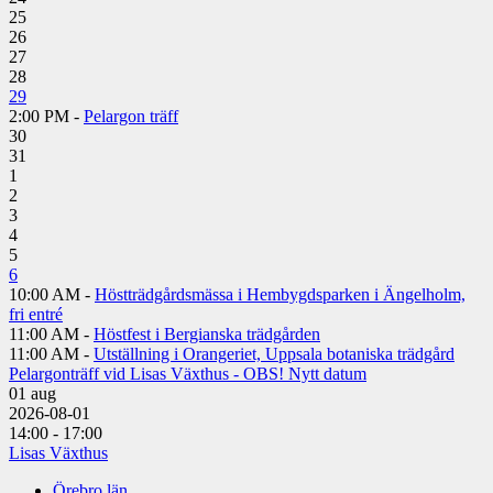
25
26
27
28
29
2:00 PM -
Pelargon träff
30
31
1
2
3
4
5
6
10:00 AM -
Höstträdgårdsmässa i Hembygdsparken i Ängelholm,
fri entré
11:00 AM -
Höstfest i Bergianska trädgården
11:00 AM -
Utställning i Orangeriet, Uppsala botaniska trädgård
Pelargonträff vid Lisas Växthus - OBS! Nytt datum
01
aug
2026-08-01
14:00 - 17:00
Lisas Växthus
Örebro län