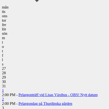
mån
tis
ons
tor
fre
lör
sön
m
t
o
t
f
l
s
27
28
29
30
31
1
2:00 PM -
Pelargonträff vid Lisas Växthus - OBS! Nytt datum
2
2:00 PM -
Pelargondag på Thurdinska gården
3