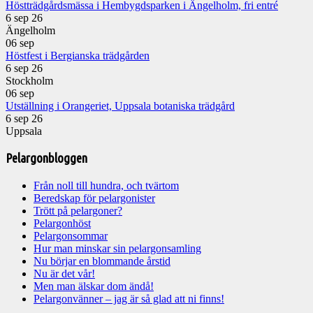
Höstträdgårdsmässa i Hembygdsparken i Ängelholm, fri entré
6 sep 26
Ängelholm
06
sep
Höstfest i Bergianska trädgården
6 sep 26
Stockholm
06
sep
Utställning i Orangeriet, Uppsala botaniska trädgård
6 sep 26
Uppsala
Pelargonbloggen
Från noll till hundra, och tvärtom
Beredskap för pelargonister
Trött på pelargoner?
Pelargonhöst
Pelargonsommar
Hur man minskar sin pelargonsamling
Nu börjar en blommande årstid
Nu är det vår!
Men man älskar dom ändå!
Pelargonvänner – jag är så glad att ni finns!