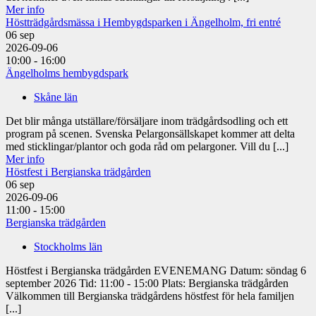
Mer info
Höstträdgårdsmässa i Hembygdsparken i Ängelholm, fri entré
06
sep
2026-09-06
10:00 - 16:00
Ängelholms hembygdspark
Skåne län
Det blir många utställare/försäljare inom trädgårdsodling och ett
program på scenen. Svenska Pelargonsällskapet kommer att delta
med sticklingar/plantor och goda råd om pelargoner. Vill du [...]
Mer info
Höstfest i Bergianska trädgården
06
sep
2026-09-06
11:00 - 15:00
Bergianska trädgården
Stockholms län
Höstfest i Bergianska trädgården EVENEMANG Datum: söndag 6
september 2026 Tid: 11:00 - 15:00 Plats: Bergianska trädgården
Välkommen till Bergianska trädgårdens höstfest för hela familjen
[...]