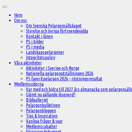
Hoppa
Huvudmeny
till
Hem
innehåll
Om oss
Om Svenska Pelargonsällskapet
Styrelse och övriga förtroendevalda
Kontakt i länen
PS i bilder
PS i media
Landskapspelargoner
Integritetspolicy
Våra aktiviteter
Aktiviteter i Sverige och Norge
Nationella pelargonutställningen 2026
PS favoritpelargon 2026 – röstningsresultat
Medlemssidorna
Var med och bidra till 2027 års almanacka som pelargonsälls
Glömt nu gällande lösenord?
Bildgalleriet
Pelargonbulletinen
Pelargonbloggen
Tips & Inspiration
Vanliga frågor & svar
Medlemsrabatter
Föreningsdokument