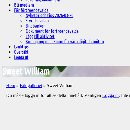
Bli medlem
För förtroendevalda
Nyheter och tips 2026-03-20
Styrelsesidan
Bildbanken
Dokument för förtroendevalda
Lägg till aktivitet
Kom igång med Zoom för våra digitala möten
Länktips
Översikt
Logga ut
Sweet William
Hem
»
Bildgalleriet
»
Sweet William
Du måste logga in för att se detta innehåll. Vänligen
Logga in
. Int
Välkommen
till
Pelargonsällskapets
aktiviteter