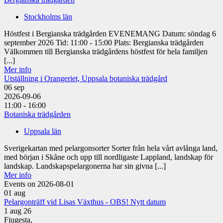
Stockholms län
Höstfest i Bergianska trädgården EVENEMANG Datum: söndag 6
september 2026 Tid: 11:00 - 15:00 Plats: Bergianska trädgården
Välkommen till Bergianska trädgårdens höstfest för hela familjen
[...]
Mer info
Utställning i Orangeriet, Uppsala botaniska trädgård
06
sep
2026-09-06
11:00 - 16:00
Botaniska trädgården
Uppsala län
Sverigekartan med pelargonsorter Sorter från hela vårt avlånga land,
med början i Skåne och upp till nordligaste Lappland, landskap för
landskap. Landskapspelargonerna har sin givna [...]
Mer info
Events on 2026-08-01
01
aug
Pelargonträff vid Lisas Växthus - OBS! Nytt datum
1 aug 26
Fjugesta,