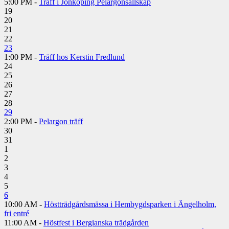
5:00 PM -
Träff i Jönköping Pelargonsällskap
19
20
21
22
23
1:00 PM -
Träff hos Kerstin Fredlund
24
25
26
27
28
29
2:00 PM -
Pelargon träff
30
31
1
2
3
4
5
6
10:00 AM -
Höstträdgårdsmässa i Hembygdsparken i Ängelholm,
fri entré
11:00 AM -
Höstfest i Bergianska trädgården