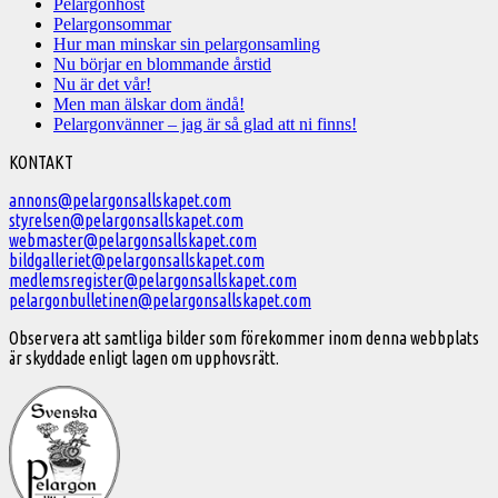
Pelargonhöst
Pelargonsommar
Hur man minskar sin pelargonsamling
Nu börjar en blommande årstid
Nu är det vår!
Men man älskar dom ändå!
Pelargonvänner – jag är så glad att ni finns!
Välkommen
KONTAKT
till
annons@pelargonsallskapet.com
styrelsen@pelargonsallskapet.com
Svenska
webmaster@pelargonsallskapet.com
Pelargonsällskapet
bildgalleriet@pelargonsallskapet.com
medlemsregister@pelargonsallskapet.com
pelargonbulletinen@pelargonsallskapet.com
Observera att samtliga bilder som förekommer inom denna webbplats
är skyddade enligt lagen om upphovsrätt.