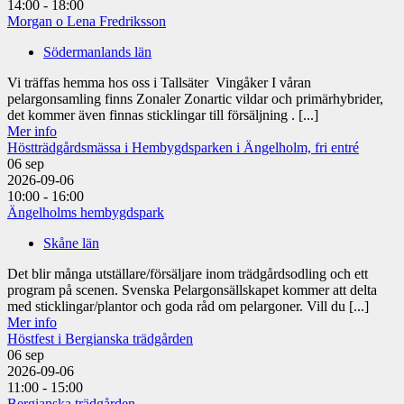
14:00 - 18:00
Morgan o Lena Fredriksson
Södermanlands län
Vi träffas hemma hos oss i Tallsäter Vingåker I våran
pelargonsamling finns Zonaler Zonartic vildar och primärhybrider,
det kommer även finnas sticklingar till försäljning . [...]
Mer info
Höstträdgårdsmässa i Hembygdsparken i Ängelholm, fri entré
06
sep
2026-09-06
10:00 - 16:00
Ängelholms hembygdspark
Skåne län
Det blir många utställare/försäljare inom trädgårdsodling och ett
program på scenen. Svenska Pelargonsällskapet kommer att delta
med sticklingar/plantor och goda råd om pelargoner. Vill du [...]
Mer info
Höstfest i Bergianska trädgården
06
sep
2026-09-06
11:00 - 15:00
Bergianska trädgården