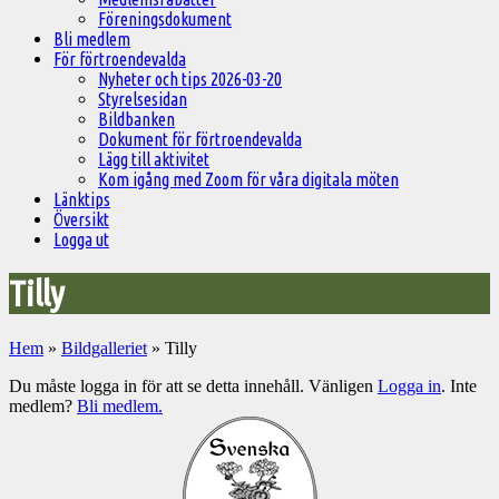
Föreningsdokument
Bli medlem
För förtroendevalda
Nyheter och tips 2026-03-20
Styrelsesidan
Bildbanken
Dokument för förtroendevalda
Lägg till aktivitet
Kom igång med Zoom för våra digitala möten
Länktips
Översikt
Logga ut
Tilly
Hem
»
Bildgalleriet
»
Tilly
Du måste logga in för att se detta innehåll. Vänligen
Logga in
. Inte
medlem?
Bli medlem.
Välkommen
till
Pelargonsällskapets