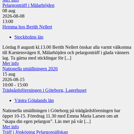
Pelargonträff i Mälarhöjden
08
aug
2026-08-08
13:00
Hemma hos Berith Nellert
Stockholms län
Lördag 8 augusti kl.13.00 Berith Nellert önskar alla varmt välkomna
till Karstensvägen 8, Mälarhöjden och pelargonträff i glada vänners
lag. Ta gärna med sticklingar för [...]
Mer info
Nationella utställningen 2026
15
aug
2026-08-15
10:00 - 15:00
Trädgårdsföreningen i Göteborg, Lagerhuset
Västra Götalands län
Nationella utställningen i Göteborg på trädgårdsföreningen har
öppet 10-15. Föredrag 11.30 med Emma Maria Larsen om att
”skapa din egen pelargon”. Läs mer på vår [...]
Mer info
Träff i Jönköping Pelargonsällskap