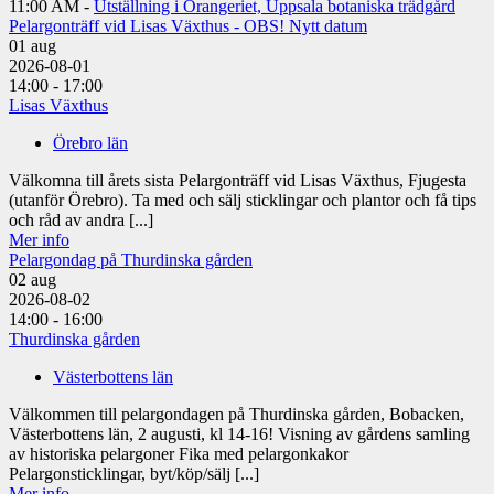
11:00 AM -
Utställning i Orangeriet, Uppsala botaniska trädgård
Pelargonträff vid Lisas Växthus - OBS! Nytt datum
01
aug
2026-08-01
14:00 - 17:00
Lisas Växthus
Örebro län
Välkomna till årets sista Pelargonträff vid Lisas Växthus, Fjugesta
(utanför Örebro). Ta med och sälj sticklingar och plantor och få tips
och råd av andra [...]
Mer info
Pelargondag på Thurdinska gården
02
aug
2026-08-02
14:00 - 16:00
Thurdinska gården
Västerbottens län
Välkommen till pelargondagen på Thurdinska gården, Bobacken,
Västerbottens län, 2 augusti, kl 14-16! Visning av gårdens samling
av historiska pelargoner Fika med pelargonkakor
Pelargonsticklingar, byt/köp/sälj [...]
Mer info