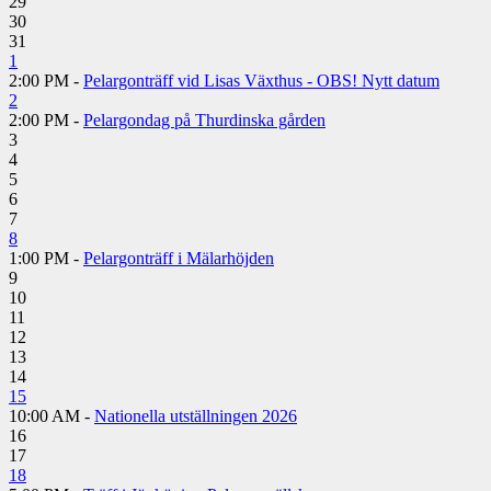
29
30
31
1
2:00 PM -
Pelargonträff vid Lisas Växthus - OBS! Nytt datum
2
2:00 PM -
Pelargondag på Thurdinska gården
3
4
5
6
7
8
1:00 PM -
Pelargonträff i Mälarhöjden
9
10
11
12
13
14
15
10:00 AM -
Nationella utställningen 2026
16
17
18