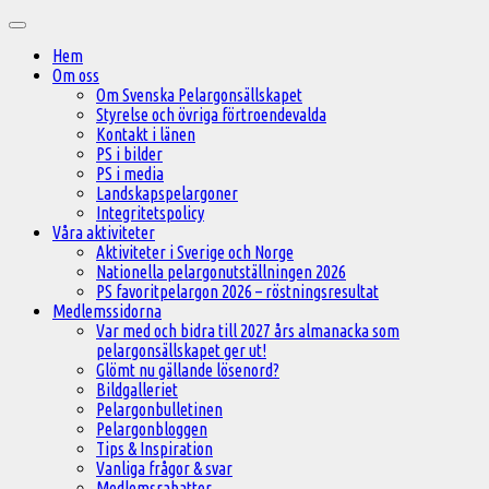
Hoppa
Huvudmeny
till
Hem
innehåll
Om oss
Om Svenska Pelargonsällskapet
Styrelse och övriga förtroendevalda
Kontakt i länen
PS i bilder
PS i media
Landskapspelargoner
Integritetspolicy
Våra aktiviteter
Aktiviteter i Sverige och Norge
Nationella pelargonutställningen 2026
PS favoritpelargon 2026 – röstningsresultat
Medlemssidorna
Var med och bidra till 2027 års almanacka som
pelargonsällskapet ger ut!
Glömt nu gällande lösenord?
Bildgalleriet
Pelargonbulletinen
Pelargonbloggen
Tips & Inspiration
Vanliga frågor & svar
Medlemsrabatter