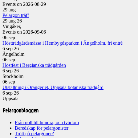
Events on 2026-08-29
29
aug
Pelargon träff
29 aug 26
Vingåker,
Events on 2026-09-06
06
sep
Höstträdgårdsmässa i Hembygdsparken i Ängelholm, fri entré
6 sep 26
Ängelholm
06
sep
Höstfest i Bergianska trädgården
6 sep 26
Stockholm
06
sep
Utställning i Orangeriet, Uppsala botaniska trädgård
6 sep 26
Uppsala
Pelargonbloggen
Från noll till hundra, och tvärtom
Beredskap för pelargonister
Trött på pelargoner?