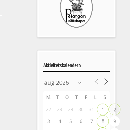
Pelargonsällskapets
aktiviteter
Aktivitetskalendern
M
T
O
T
F
L
S
27
28
29
30
31
1
2
8
3
4
5
6
7
9