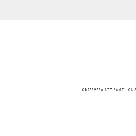
Välkommen
till
Svenska
Pelargonsällskapet
OBSERVERA ATT SAMTLIGA 