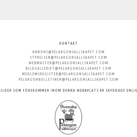
KONTAKT
ANNONS@PELARGONSALLSKAPET.COM
STYRELSEN@PELARGONSALLSKAPET.COM
WEBMASTER@PELARGONSALLSKAPET.COM
BILDGALLERIET@PELARGONSALLSKAPET.COM
MEDLEMSREGISTER@PELARGONSALLSKAPET.COM
PELARGONBULLETINEN@PELARGONSALLSKAPET.COM
BILDER SOM FÖREKOMMER INOM DENNA WEBBPLATS ÄR SKYDDADE ENLI