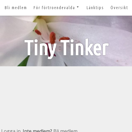
Bli medlem
För förtroendevalda
Länktips
Översikt
till 2027
Nyheter och tips 2026-03-20
m
Styrelsesidan
t ger ut!
Tiny Tinker
Bildbanken
 lösenord?
Dokument för
förtroendevalda
n
Lägg till aktivitet
Kom igång med Zoom för
n
våra digitala möten
svar
nt
n
Logga in
. Inte medlem?
Bli medlem.