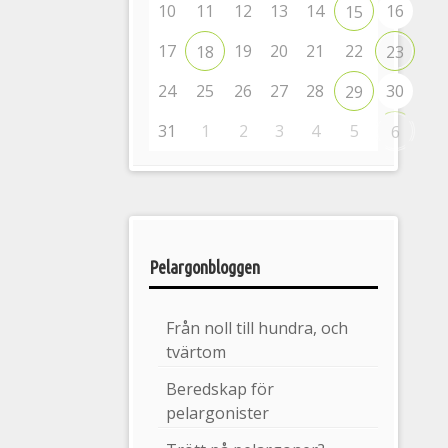
10
11
12
13
14
16
15
17
19
20
21
22
18
23
24
25
26
27
28
30
29
31
1
2
3
4
5
6
Pelargonbloggen
Från noll till hundra, och
tvärtom
Beredskap för
pelargonister