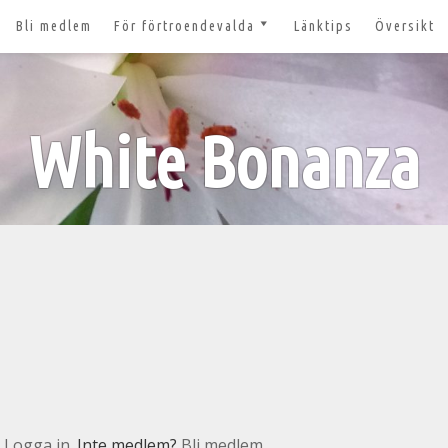
Bli medlem
För förtroendevalda
Länktips
Översikt
till 2027
Nyheter och tips 2026-03-20
m
Styrelsesidan
t ger ut!
White Bonanza
Bildbanken
 lösenord?
Dokument för
förtroendevalda
n
Lägg till aktivitet
Kom igång med Zoom för
n
våra digitala möten
svar
nt
n
Logga in
. Inte medlem?
Bli medlem.