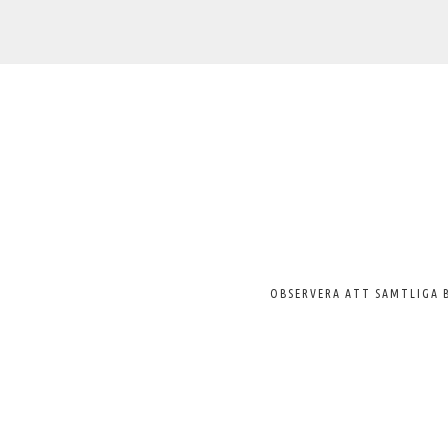
Välkommen
till
Svenska
Pelargonsällskapet
OBSERVERA ATT SAMTLIGA 