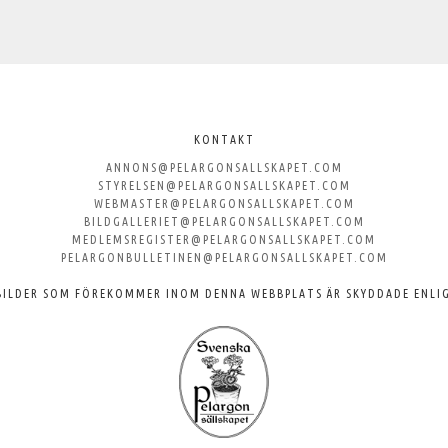
KONTAKT
ANNONS@PELARGONSALLSKAPET.COM
STYRELSEN@PELARGONSALLSKAPET.COM
WEBMASTER@PELARGONSALLSKAPET.COM
BILDGALLERIET@PELARGONSALLSKAPET.COM
MEDLEMSREGISTER@PELARGONSALLSKAPET.COM
PELARGONBULLETINEN@PELARGONSALLSKAPET.COM
BILDER SOM FÖREKOMMER INOM DENNA WEBBPLATS ÄR SKYDDADE ENLI