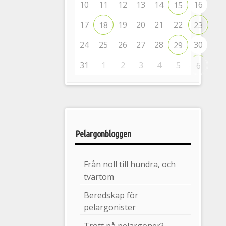
10
11
12
13
14
16
15
17
19
20
21
22
18
23
24
25
26
27
28
30
29
31
1
2
3
4
5
6
Pelargonbloggen
Från noll till hundra, och
tvärtom
Beredskap för
pelargonister