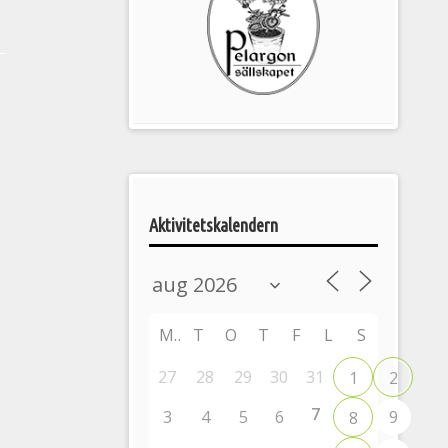
Pelargonsällskapets
aktiviteter
Aktivitetskalendern
M
T
O
T
F
L
S
27
28
29
30
31
1
2
7
3
4
5
6
9
8