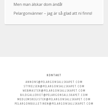
Men man älskar dom ändå!
Pelargonvänner – jag är så glad att ni finns!
Välkommen
till
KONTAKT
ANNONS@PELARGONSALLSKAPET.COM
Svenska
STYRELSEN@PELARGONSALLSKAPET.COM
WEBMASTER@PELARGONSALLSKAPET.COM
Pelargonsällskapet
BILDGALLERIET@PELARGONSALLSKAPET.COM
MEDLEMSREGISTER@PELARGONSALLSKAPET.COM
PELARGONBULLETINEN@PELARGONSALLSKAPET.COM