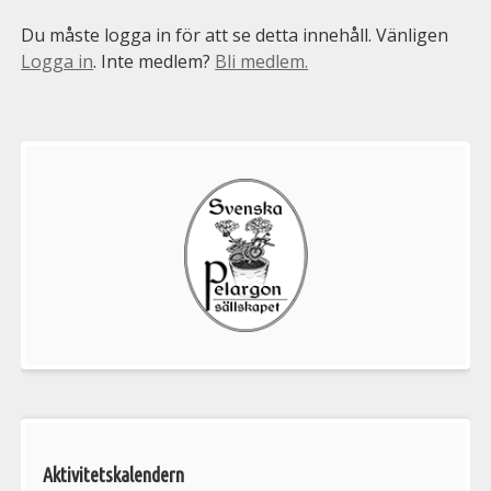
Du måste logga in för att se detta innehåll. Vänligen
Logga in
. Inte medlem?
Bli medlem.
Välkommen
till
Pelargonsällskapets
aktiviteter
Aktivitetskalendern